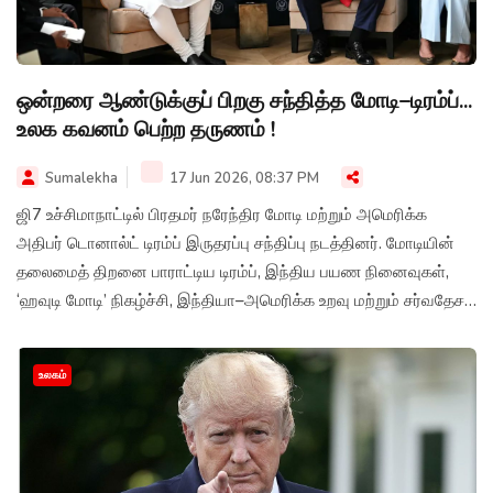
ஒன்றரை ஆண்டுக்குப் பிறகு சந்தித்த மோடி–டிரம்ப்...
உலக கவனம் பெற்ற தருணம் !
Sumalekha
17 Jun 2026, 08:37 PM
ஜி7 உச்சிமாநாட்டில் பிரதமர் நரேந்திர மோடி மற்றும் அமெரிக்க
அதிபர் டொனால்ட் டிரம்ப் இருதரப்பு சந்திப்பு நடத்தினர். மோடியின்
தலைமைத் திறனை பாராட்டிய டிரம்ப், இந்திய பயண நினைவுகள்,
‘ஹவுடி மோடி’ நிகழ்ச்சி, இந்தியா–அமெரிக்க உறவு மற்றும் சர்வதேச
விவகாரங்கள் குறித்து பேசினார்.
உலகம்