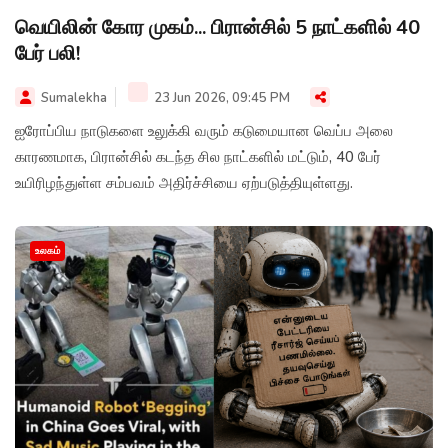
வெயிலின் கோர முகம்... பிரான்சில் 5 நாட்களில் 40
பேர் பலி!
Sumalekha
23 Jun 2026, 09:45 PM
ஐரோப்பிய நாடுகளை உலுக்கி வரும் கடுமையான வெப்ப அலை
காரணமாக, பிரான்சில் கடந்த சில நாட்களில் மட்டும், 40 பேர்
உயிரிழந்துள்ள சம்பவம் அதிர்ச்சியை ஏற்படுத்தியுள்ளது.
உலகம்