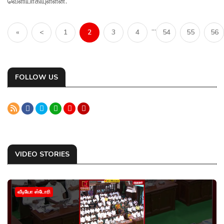
வெளியாகியுள்ளன.
...
«
<
1
2
3
4
54
55
56
FOLLOW US
VIDEO STORIES
வீடியோ ஸ்டோரி