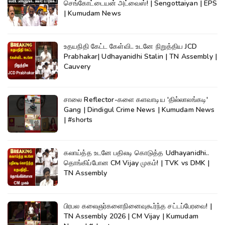
செங்கோட்டையன் அட்வைஸ்! | Sengottaiyan | EPS
| Kumudam News
உதயநிதி கேட்ட கேள்வி.. உடனே நிறுத்திய JCD
Prabhakar| Udhayanidhi Stalin | TN Assembly |
Cauvery
சாலை Reflector-களை களவாடிய 'தில்லாலங்கடி'
Gang | Dindigul Crime News | Kumudam News
| #shorts
கலாய்த்த உடனே பதிலடி கொடுத்த Udhayanidhi..
தொங்கிப்போன CM Vijay முகம்! | TVK vs DMK |
TN Assembly
பிரபல கலைஞர்களைநினைவுகூர்ந்த சட்டப்பேரவை! |
TN Assembly 2026 | CM Vijay | Kumudam