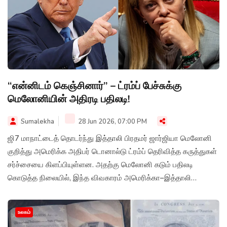
“என்னிடம் கெஞ்சினார்” – ட்ரம்ப் பேச்சுக்கு
மெலோனியின் அதிரடி பதிலடி!
Sumalekha
28 Jun 2026, 07:00 PM
ஜி7 மாநாட்டைத் தொடர்ந்து இத்தாலி பிரதமர் ஜார்ஜியா மெலோனி
குறித்து அமெரிக்க அதிபர் டொனால்டு ட்ரம்ப் தெரிவித்த கருத்துகள்
சர்ச்சையை கிளப்பியுள்ளன. அதற்கு மெலோனி கடும் பதிலடி
கொடுத்த நிலையில், இந்த விவகாரம் அமெரிக்கா–இத்தாலி
உறவுகளில் புதிய பதற்றத்தை உருவாக்கியுள்ளது.
உலகம்