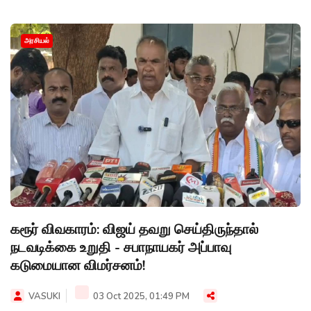
அரசியல்
கரூர் விவகாரம்: விஜய் தவறு செய்திருந்தால்
நடவடிக்கை உறுதி - சபாநாயகர் அப்பாவு
கடுமையான விமர்சனம்!
VASUKI
03 Oct 2025, 01:49 PM