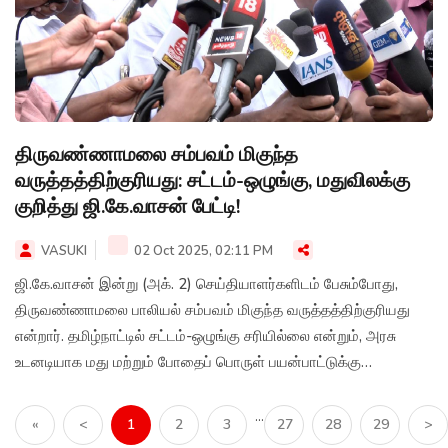
திருவண்ணாமலை சம்பவம் மிகுந்த
வருத்தத்திற்குரியது: சட்டம்-ஒழுங்கு, மதுவிலக்கு
குறித்து ஜி.கே.வாசன் பேட்டி!
VASUKI
02 Oct 2025, 02:11 PM
ஜி.கே.வாசன் இன்று (அக். 2) செய்தியாளர்களிடம் பேசும்போது,
திருவண்ணாமலை பாலியல் சம்பவம் மிகுந்த வருத்தத்திற்குரியது
என்றார். தமிழ்நாட்டில் சட்டம்-ஒழுங்கு சரியில்லை என்றும், அரசு
உடனடியாக மது மற்றும் போதைப் பொருள் பயன்பாட்டுக்கு
முற்றுப்புள்ளி வைக்க வேண்டும் என்றும் அவர் வலியுறுத்தினார்.
...
«
<
1
2
3
27
28
29
>