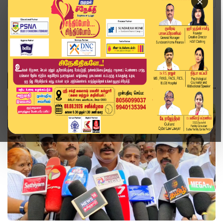
×
Home
Topics
உச்சநீதிமன்றம்
உச்சநீதிமன்றம்
தமிழ்நாடு