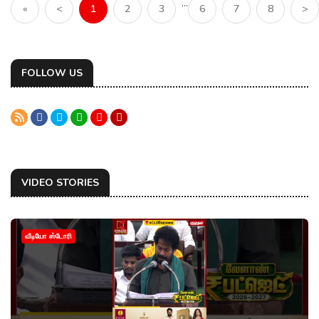
...
«
<
1
2
3
6
7
8
>
FOLLOW US
VIDEO STORIES
வீடியோ ஸ்டோரி