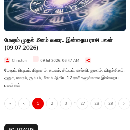
மேஷம் முதல் மீனம் வரை.. இன்றைய ராசி பலன்
(09.07.2026)
Christon
09 Jul 2026, 06:47 AM
மேஷம், ரிஷபம், மிதுனம், கடகம், சிம்மம், கன்னி, துலாம், விருச்சிகம்,
தனுசு, மகரம், கும்பம், மீனம் ஆகிய 12 ராசிகளுக்கான இன்றைய
பலன்கள்
...
«
<
1
2
3
27
28
29
>
FOLLOW US