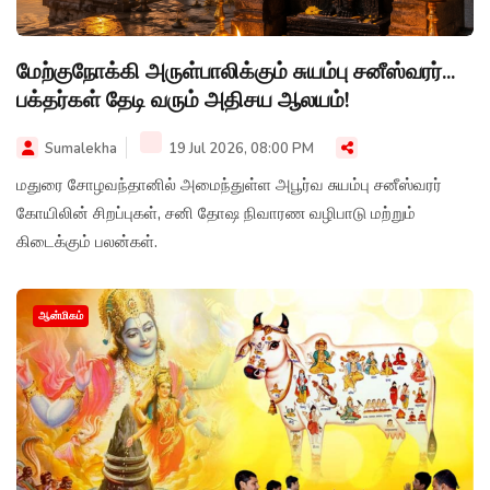
மேற்குநோக்கி அருள்பாலிக்கும் சுயம்பு சனீஸ்வரர்...
பக்தர்கள் தேடி வரும் அதிசய ஆலயம்!
Sumalekha
19 Jul 2026, 08:00 PM
மதுரை சோழவந்தானில் அமைந்துள்ள அபூர்வ சுயம்பு சனீஸ்வரர்
கோயிலின் சிறப்புகள், சனி தோஷ நிவாரண வழிபாடு மற்றும்
கிடைக்கும் பலன்கள்.
ஆன்மிகம்