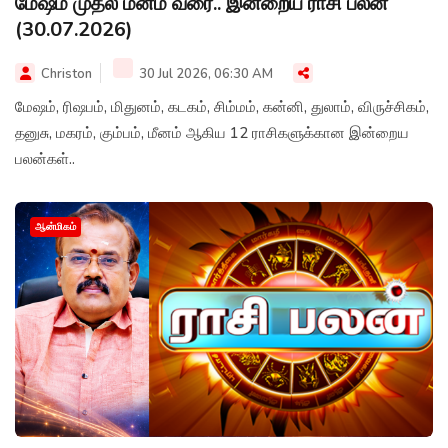
மேஷம் முதல் மீனம் வரை.. இன்றைய ராசி பலன்
(30.07.2026)
Christon
30 Jul 2026, 06:30 AM
மேஷம், ரிஷபம், மிதுனம், கடகம், சிம்மம், கன்னி, துலாம், விருச்சிகம்,
தனுசு, மகரம், கும்பம், மீனம் ஆகிய 12 ராசிகளுக்கான இன்றைய
பலன்கள்..
ஆன்மிகம்