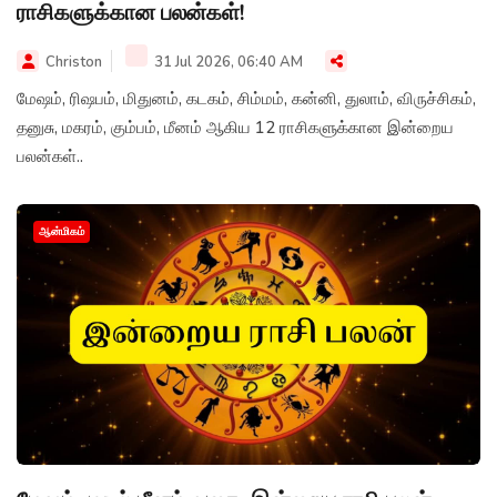
ராசிகளுக்கான பலன்கள்!
Christon
31 Jul 2026, 06:40 AM
மேஷம், ரிஷபம், மிதுனம், கடகம், சிம்மம், கன்னி, துலாம், விருச்சிகம்,
தனுசு, மகரம், கும்பம், மீனம் ஆகிய 12 ராசிகளுக்கான இன்றைய
பலன்கள்..
ஆன்மிகம்