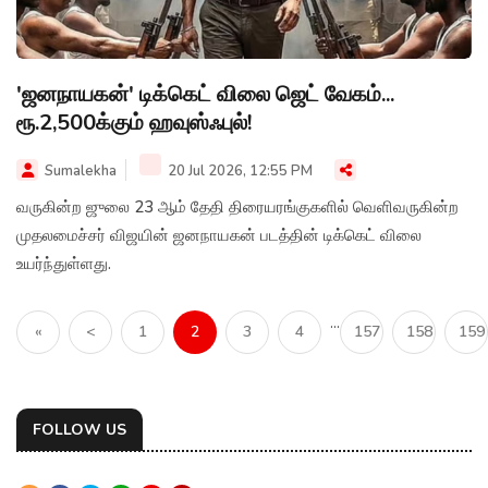
'ஜனநாயகன்' டிக்கெட் விலை ஜெட் வேகம்...
ரூ.2,500க்கும் ஹவுஸ்ஃபுல்!
Sumalekha
20 Jul 2026, 12:55 PM
வருகின்ற ஜுலை 23 ஆம் தேதி திரையரங்குகளில் வெளிவருகின்ற
முதலமைச்சர் விஜயின் ஜனநாயகன் படத்தின் டிக்கெட் விலை
உயர்ந்துள்ளது.
...
«
<
1
2
3
4
157
158
159
FOLLOW US