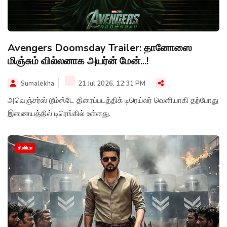
Avengers Doomsday Trailer: தானோஸை
மிஞ்சும் வில்லனாக அயர்ன் மேன்...!
Sumalekha
21 Jul 2026, 12:31 PM
அவெஞ்சர்ஸ் டூம்ஸ்டே திரைப்படத்திக் டிரெய்லர் வெளியாகி தற்போது
இணையத்தில் டிரெங்கில் உள்ளது.
சினிமா