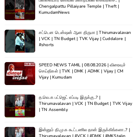
பிள்ளையார் கோவில் உண்டியலில் கைவரிசை.. |
Chengalpattu Pillaiyare Temple | Theft |
KumudamNews
சட்டென டென்ஷன் ஆன திருமா | Thirumavalavan
| VCK | TN Budget | TVK Vijay | Cuddalore |
#shorts
SPEED NEWS TAMIL | 08.08.2026 | விரைவுச்
செய்திகள் | TVK | DMK | ADMK | Vijay | CM
Vijay | Kumudam
த.வெ.க பட்ஜெட் எப்படி இருக்கு..? |
Thirumavalavan | VCK | TN Budget | TVK Vijay
| TN Assembly
இன்னும் தி.மு.க கூட்டணில தான் இருக்கிங்களா..? |
Thirumavalavan | #VCK | #DMK | #MKStalin