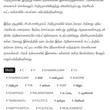
அதிமுகவில் இருந்து விலகி தவெகவில் இணைந்துள்ளனர். அண்மையில்
வைகைச் செல்வனும் அதிமுகவிலிருந்து விலகியிருப்பது அரசியல்
வட்டாரங்களில் பரபரப்பை ஏற்படுத்தியுள்ளது.
இந்த சூழலில், சி.வி.சண்முகம் அதிமுகவில் தொடர்வதா அல்லது புதிய
அரசியல் பாதையை தேர்வு செய்வதா என்பது குறித்து ஆதரவாளர்களுடன்
தீவிர ஆலோசனையில் ஈடுபட்டுள்ளதாக கூறப்படுகிறது. திண்டிவனத்தில்
உள்ள அவரது இல்லத்தில் நடைபெற்ற இந்த ஆலோசனைக் கூட்டத்தில்,
தவெக கொடி கட்டிய காரில் சில நிர்வாகிகள் வந்ததாக வெளியான
தகவல்கள், அவர் தவெகவில் இணைய உள்ளாரா என்ற கேள்வியை மேலும்
வலுப்படுத்தியுள்ளது.
TAGS:
# C
# V
# SHANMUGAM
# CV
# SHANMUGAM
# சிவி
# சண்முகம்
# AIADMK
# அதிமுக
# TVK
# தவெக
# VIJAY
# விஜய்
# EDAPPADI
# PALANISWAMI
# எடப்பாடி
# பழனிசாமி
# TAMILNADU
# POLITICS
# தமிழக
# அரசியல்
# PARTYSWITCH
# POLITICAL
# REALIGNMENT