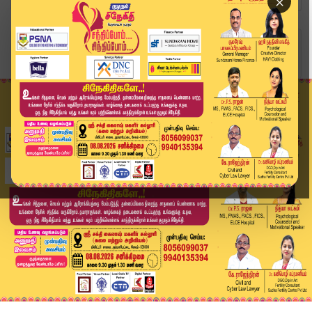
×
Home
அண்மை
தவெகவில் இணையப் போகிறாரா சி.வி.சண்முகம்? திண்டி...