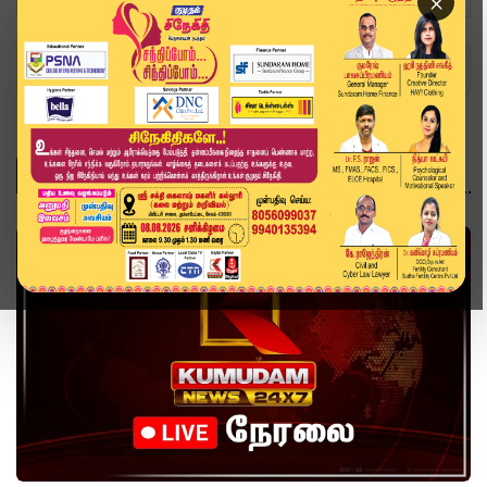
×
Home
Topics
shanmugam
SHANMUGAM
வீடியோ ஸ்டோரி