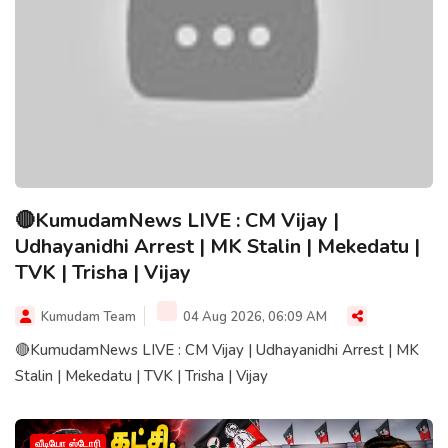
🔴KumudamNews LIVE : CM Vijay |
Udhayanidhi Arrest | MK Stalin | Mekedatu |
TVK | Trisha | Vijay
Kumudam Team
04 Aug 2026, 06:09 AM
🔴KumudamNews LIVE : CM Vijay | Udhayanidhi Arrest | MK
Stalin | Mekedatu | TVK | Trisha | Vijay
வீடியோ ஸ்டோரி