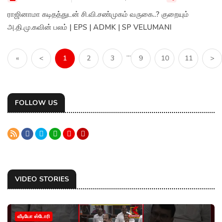
ராஜினாமா கடிதத்துடன் சி.வி.சண்முகம் வருகை..? குறையும்
அ.தி.மு.கவின் பலம் | EPS | ADMK | SP VELUMANI
...
«
<
1
2
3
9
10
11
>
FOLLOW US
VIDEO STORIES
வீடியோ ஸ்டோரி