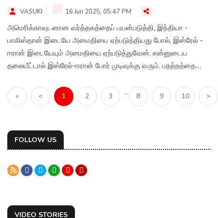
VASUKI
16 Jun 2025, 05:47 PM
அமெரிக்காவுடனான வர்த்தகத்தைப் பயன்படுத்தி, இந்தியா -
பாகிஸ்தான் இடையே அமைதியை ஏற்படுத்தியது போல், இஸ்ரேல் -
ஈரான் இடையேயும் அமைதியை ஏற்படுத்துவேன். என்னுடைய
தலையீட்டால் இஸ்ரேல்-ஈரான் போர் முடிவுக்கு வரும். பதற்றத்தை
நிறுத்த பேச்சுவார்த்தைகள் நடத்து வருகிறது என ட்ரூத் சோஷியல்
சமூக வலைதள பக்கத்தில் அமெரிக்க அதிபர் ட்ரம்ப் பதிவிட்டுள்ளார்.
...
«
<
1
2
3
8
9
10
>
FOLLOW US
VIDEO STORIES