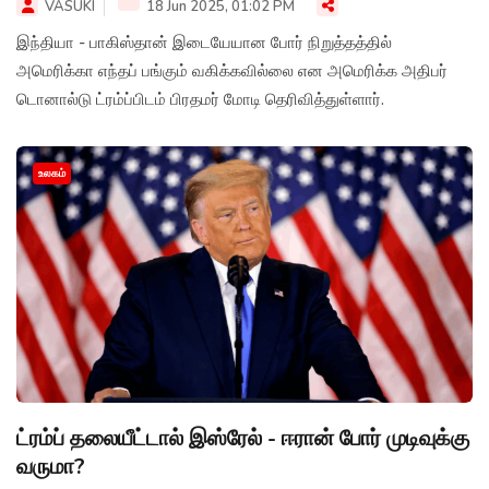
VASUKI
18 Jun 2025, 01:02 PM
இந்தியா - பாகிஸ்தான் இடையேயான போர் நிறுத்தத்தில்
அமெரிக்கா எந்தப் பங்கும் வகிக்கவில்லை என அமெரிக்க அதிபர்
டொனால்டு ட்ரம்ப்பிடம் பிரதமர் மோடி தெரிவித்துள்ளார்.
உலகம்
ட்ரம்ப் தலையீட்டால் இஸ்ரேல் - ஈரான் போர் முடிவுக்கு
வருமா?