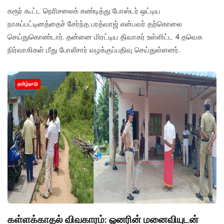
கரூர் கூட்ட நெரிசலைக் கண்டித்து போஸ்டர் ஒட்டிய
நாகப்பட்டினத்தைச் சேர்ந்த பரத்வாஜ் என்பவர் தற்கொலை
செய்துகொண்டார். தன்னை மிரட்டிய திவாகர் உள்ளிட்ட 4 தவெக
நிர்வாகிகள் மீது போலீசார் வழக்குப்பதிவு செய்துள்ளனர்.
தமிழ்நாடு
கள்ளக்காதல் விவகாரம்: ஓனரின் மனைவியுடன்