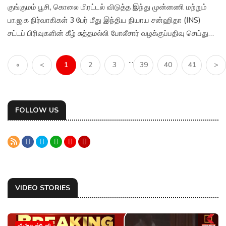
குங்குமம் பூசி, கொலை மிரட்டல் விடுத்த இந்து முன்னணி மற்றும்
பா.ஜ.க நிர்வாகிகள் 3 பேர் மீது இந்திய நியாய சன்ஹிதா (INS)
சட்டப் பிரிவுகளின் கீழ் சுத்தமல்லி போலீசார் வழக்குப்பதிவு செய்து
விசாரித்து வருகின்றனர்.
...
«
<
1
2
3
39
40
41
>
FOLLOW US
VIDEO STORIES