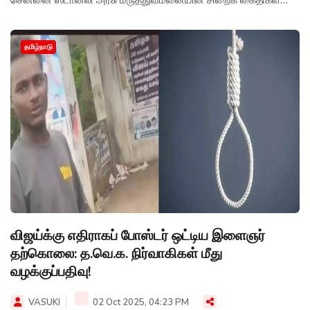
சென்னை ஸ்டான்லி அரசு மருத்துவமனையின் சிறைக் கைதிகள்
வார்டில் தீவிர சிகிச்சைப் பெற்று வருகிறார்.
தமிழ்நாடு
விஜய்க்கு எதிராகப் போஸ்டர் ஒட்டிய இளைஞர்
தற்கொலை: த.வெ.க. நிர்வாகிகள் மீது
வழக்குப்பதிவு!
VASUKI
02 Oct 2025, 04:23 PM