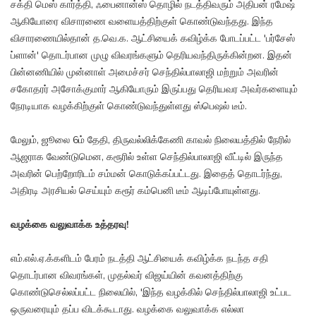
சக்தி மெஸ் கார்த்தி, ஃபைனான்ஸ் தொழில் நடத்திவரும் அதிபன் ரமேஷ்
ஆகியோரை விசாரணை வளையத்திற்குள் கொண்டுவந்தது. இந்த
விசாரணையில்தான் த.வெ.க. ஆட்சியைக் கவிழ்க்க போடப்பட்ட 'பர்சேஸ்
ப்ளான்' தொடர்பான முழு விவரங்களும் தெரியவந்திருக்கின்றன. இதன்
பின்னணியில் முன்னாள் அமைச்சர் செந்தில்பாலாஜி மற்றும் அவரின்
சகோதரர் அசோக்குமார் ஆகியோரும் இருப்பது தெரியவர அவர்களையும்
நேரடியாக வழக்கிற்குள் கொண்டுவந்துள்ளது ஸ்பெஷல் டீம்.
மேலும், ஜூலை 6ம் தேதி, திருவல்லிக்கேணி காவல் நிலையத்தில் நேரில்
ஆஜராக வேண்டுமென, கரூரில் உள்ள செந்தில்பாலாஜி வீட்டில் இருந்த
அவரின் பெற்றோரிடம் சம்மன் கொடுக்கப்பட்டது. இதைத் தொடர்ந்து,
அதிரடி அரசியல் செய்யும் கரூர் கம்பெனி டீம் ஆடிப்போயுள்ளது.
வழக்கை வலுவாக்க உத்தரவு!
எம்.எல்.ஏ.க்களிடம் பேரம் நடத்தி ஆட்சியைக் கவிழ்க்க நடந்த சதி
தொடர்பான விவரங்கள், முதல்வர் விஜய்யின் கவனத்திற்கு
கொண்டுசெல்லப்பட்ட நிலையில், 'இந்த வழக்கில் செந்தில்பாலாஜி உட்பட
ஒருவரையும் தப்ப விடக்கூடாது. வழக்கை வலுவாக்க எல்லா