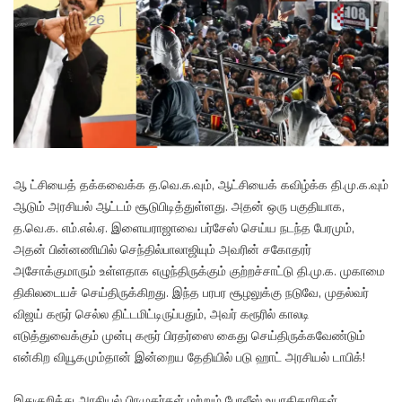
ஆ ட்சியைத் தக்கவைக்க த.வெ.க.வும், ஆட்சியைக் கவிழ்க்க தி.மு.க.வும்
ஆடும் அரசியல் ஆட்டம் சூடுபிடித்துள்ளது. அதன் ஒரு பகுதியாக,
த.வெ.க. எம்.எல்.ஏ. இளையராஜாவை பர்சேஸ் செய்ய நடந்த பேரமும்,
அதன் பின்னணியில் செந்தில்பாலாஜியும் அவரின் சகோதரர்
அசோக்குமாரும் உள்ளதாக எழுந்திருக்கும் குற்றச்சாட்டு தி.மு.க. முகாமை
திகிலடையச் செய்திருக்கிறது. இந்த பரபர சூழலுக்கு நடுவே, முதல்வர்
விஜய் கரூர் செல்ல திட்டமிட்டிருப்பதும், அவர் கரூரில் காலடி
எடுத்துவைக்கும் முன்பு கரூர் பிரதர்ஸை கைது செய்திருக்கவேண்டும்
என்கிற வியூகமும்தான் இன்றைய தேதியில் படு ஹாட் அரசியல் டாபிக்!
இதுகுறித்து அரசியல் பிரமுகர்கள் மற்றும் போலீஸ் உயரதிகாரிகள்