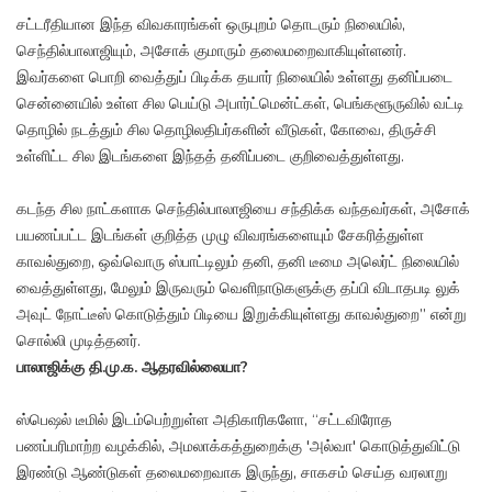
சட்டரீதியான இந்த விவகாரங்கள் ஒருபுறம் தொடரும் நிலையில்,
செந்தில்பாலாஜியும், அசோக் குமாரும் தலைமறைவாகியுள்ளனர்.
இவர்களை பொறி வைத்துப் பிடிக்க தயார் நிலையில் உள்ளது தனிப்படை
சென்னையில் உள்ள சில பெய்டு அபார்ட்மென்ட்கள், பெங்களூருவில் வட்டி
தொழில் நடத்தும் சில தொழிலதிபர்களின் வீடுகள், கோவை, திருச்சி
உள்ளிட்ட சில இடங்களை இந்தத் தனிப்படை குறிவைத்துள்ளது.
கடந்த சில நாட்களாக செந்தில்பாலாஜியை சந்திக்க வந்தவர்கள், அசோக்
பயணப்பட்ட இடங்கள் குறித்த முழு விவரங்களையும் சேகரித்துள்ள
காவல்துறை, ஒவ்வொரு ஸ்பாட்டிலும் தனி, தனி டீமை அலெர்ட் நிலையில்
வைத்துள்ளது, மேலும் இருவரும் வெளிநாடுகளுக்கு தப்பி விடாதபடி லுக்
அவுட் நோட்டீஸ் கொடுத்தும் பிடியை இறுக்கியுள்ளது காவல்துறை” என்று
சொல்லி முடித்தனர்.
பாலாஜிக்கு தி.மு.க. ஆதரவில்லையா?
ஸ்பெஷல் டீமில் இடம்பெற்றுள்ள அதிகாரிகளோ, “சட்டவிரோத
பணப்பரிமாற்ற வழக்கில், அமலாக்கத்துறைக்கு 'அல்வா' கொடுத்துவிட்டு
இரண்டு ஆண்டுகள் தலைமறைவாக இருந்து, சாகசம் செய்த வரலாறு