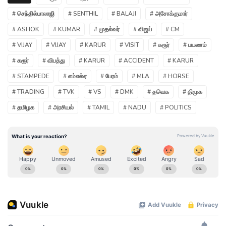
# செந்தில்பாலாஜி
# SENTHIL
# BALAJI
# அசோக்குமார்
# ASHOK
# KUMAR
# முதல்வர்
# விஜய்
# CM
# VIJAY
# VIJAY
# KARUR
# VISIT
# கரூர்
# பயணம்
# கரூர்
# விபத்து
# KARUR
# ACCIDENT
# KARUR
# STAMPEDE
# எம்எல்ஏ
# பேரம்
# MLA
# HORSE
# TRADING
# TVK
# VS
# DMK
# தவெக
# திமுக
# தமிழக
# அரசியல்
# TAMIL
# NADU
# POLITICS