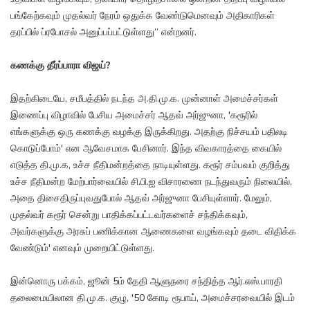
பங்கேற்கவும் முதல்வர் நேரம் ஒதுக்க வேண்டுமெனவும் அதிகாரிகள்
தரப்பில் ப்ரபோசல் அனுப்பப்பட்டுள்ளது” என்றனர்.
கணக்கு தீர்ப்பாரா விஜய்?
இதற்கிடையே, சமீபத்தில் நடந்த அ.தி.மு.க. முன்னாள் அமைச்சர்கள்
இணைப்பு விழாவில் பேசிய அமைச்சர் ஆதவ் அர்ஜுனா, 'கரூரில்
எங்களுக்கு ஒரு கணக்கு வழக்கு இருக்கிறது. அதற்கு நிச்சயம் பதிலடி
கொடுப்போம்' என ஆவேசமாக பேசினார். இந்த விவகாரத்தை கையில்
எடுத்த தி.மு.க, உச்ச நீதிமன்றத்தை நாடியுள்ளது. கரூர் சம்பவம் குறித்து
உச்ச நீதிமன்ற மேற்பார்வையில் சி.பி.ஐ விசாரணை நடந்துவரும் நிலையில்,
அதை திசைதிருப்புவதுபோல் ஆதவ் அர்ஜுனா பேசியுள்ளார். மேலும்,
முதல்வர் கரூர் சென்று பாதிக்கப்பட்டவர்களைச் சந்திக்கவும்,
அவர்களுக்கு அரசுப் பணிக்கான ஆணைகளை வழங்கவும் தடை விதிக்க
வேண்டும்' எனவும் முறையிட்டுள்ளது.
இன்னொரு பக்கம், ஜூன் 5ம் தேதி ஆளுநரை சந்தித்த ஆர்.எஸ்.பாரதி
தலைமையிலான தி.மு.க. குழு, '50 கோடி ரூபாய், அமைச்சரவையில் இடம்