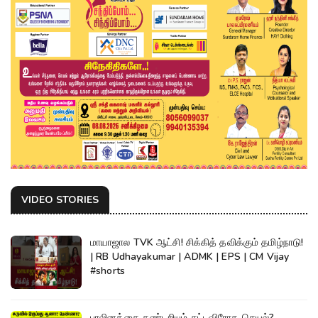
VIDEO STORIES
மாயாஜால TVK ஆட்சி! சிக்கித் தவிக்கும் தமிழ்நாடு!
| RB Udhayakumar | ADMK | EPS | CM Vijay
#shorts
பாலினத்தை கண்டறியும் சட்டவிரோத செயல்?