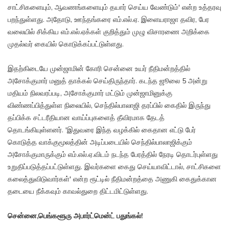
சாட்சிகளையும், ஆவணங்களையும் தயார் செய்ய வேண்டும்' என்ற உத்தரவு
பறந்துள்ளது. அதோடு, ஊந்தங்கரை எம்.எல்.ஏ. இளையராஜா தவிர, பேர
வலையில் சிக்கிய எம்.எல்.ஏக்கள் குறித்தும் முழு விசாரணை அறிக்கை
முதல்வர் கையில் கொடுக்கப்பட்டுள்ளது.
இதற்கிடையே முன்ஜாமின் கோரி சென்னை உயர் நீதிமன்றத்தில்
அசோக்குமார் மனுத் தாக்கல் செய்திருந்தார். கடந்த ஜூலை 5 அன்று
மதியம் நிலவரப்படி, அசோக்குமார் மட்டும் முன்ஜாமினுக்கு
விண்ணப்பித்துள்ள நிலையில், செந்தில்பாலாஜி தரப்பில் கைதில் இருந்து
தப்பிக்க சட்டரீதியான வாய்ப்புகளைத் தீவிரமாக தேடத்
தொடங்கியுள்ளனர். 'இதுவரை இந்த வழக்கில் கைதான எட்டு பேர்
கொடுத்த வாக்குமூலத்தின் அடிப்படையில் செந்தில்பாலாஜிக்கும்
அசோக்குமாருக்கும் எம்.எல்.ஏ.விடம் நடந்த பேரத்தில் நேரடி தொடர்புள்ளது
உறுதிப்படுத்தப்பட்டுள்ளது. இவர்களை கைது செய்யாவிட்டால், சாட்சிகளை
கலைத்துவிடுவார்கள்' என்ற ரூட்டில் நீதிமன்றத்தை அணுகி கைதுக்கான
தடையை நீக்கவும் காவல்துறை திட்டமிட்டுள்ளது.
சென்னை,பெங்களூரு அபார்ட்மென்ட் பதுங்கல்!