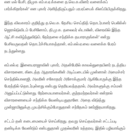
என டீல் பேசி, திமுக எம்.எ.ஏ.க்களை த.வெ.க.வினர் வளைக்கப்
பார்க்கிறார்கள்' என புகார் அளித்திருப்பதும் பரபரப்பைக் கிளப்பியிருக்கிறது.
இந்த விவகாரம் குறித்து த.வெ.க. தேசிய செய்தித் தொடர்பாளர் பெலிக்ஸ்
ஜெரால்டுவிடம் பேசினோம், தி.மு.க. தலைவர் ஸ்டாலின், விரைவில் இந்த
ஆட்சி கவிழ்ந்துவிடும், தேர்தலை சந்திக்க தயாராகுங்கள்' என்று
பேசிவருவதன் தொடர்ச்சியாகத்தான், எம்.எல்.ஏ.வை வளைக்க பேரம்
நடந்துள்ளது.
எம்.எல்.ஏ. இளையராஜாவின் புகார், அதன்பேரில் காவல்துறையினர் நடத்திய
விசாரணை, கிடைத்த ஆதாரங்களின் அடிப்படையில் முன்னாள் அமைச்சர்
செந்தில்பாலாஜி, அவரின் சகோதரர் அசோக்குமார் ஆகியோருக்கு இந்த
பேரத்தில் தொடர்புள்ளது என்பது தெரியவந்ததால், அவர்களுக்கு சம்மன்
அனுப்பப்பட்டுள்ளது. நேர்மையானவர்கள், குற்றமற்றவர்கள் என்றால்
விசாரணையைச் சந்திக்க வேண்டியதுதானே. அதை விடுத்து
முன்ஜாமினுக்கு முயற்சிக்கும்போதுதான் சந்தேகம் ஊர்ஜிதமாகிறது.
சட்டம் தன் கடைமையைச் செய்கிறது. தவறு செய்தவர்கள் சட்டப்படி
தண்டிக்க வேண்டும் என்பதுதான் முதல்வரின் உத்தரவு. இதில் பழிவாங்கும்