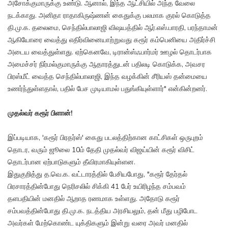
அசோக்குமாருக்கு உண்டு. ஆனால், இந்த ஆட்சியில் அந்த வேலை
நடக்காது. அனிதா ராதாகிருஷ்ணன் கைதுக்கு பலமாக குரல் கொடுத்த
தி.மு.க. தலைமை, செந்தில்பாலாஜி விஷயத்தில் ஆர்.எஸ்.பாரதி, பரந்தாமன்
ஆகியோரை வைத்து எதிர்வினையாற்றுவது கரூர் கம்பெனியை அதிர்ச்சி
அடைய வைத்துள்ளது. ஏற்கெனவே, டிரான்ஸ்ஃபார்மர் ஊழல் தொடர்பாக
அமைச்சர் நிர்மல்குமாருக்கு ஆதாரத்துடன் பதிலடி கொடுக்க, அவசர
பிரஸ்மீட் வைத்த செந்தில்பாலாஜி, இந்த வழக்கின் சீரியஸ் தன்மையை
உணர்ந்துள்ளதால், பதில் பேச முடியாமல் பதுங்கியுள்ளார்" என்கின்றனர்.
முதல்வர் கரூர் பிளான்!
இப்படியாக, 'கரூர் பிரதர்ஸ்' கைது படலத்திற்கான காட்சிகள் ஒருபுறம்
தொடர, வரும் ஜூலை 10ம் தேதி முதல்வர் விஜய்யின் கரூர் விசிட்
தொடர்பான ஏற்பாடுகளும் தீவிரமாகியுள்ளன.
இதுகுறித்து த.வெ.க. வட்டாரத்தில் பேசியபோது, "கரூர் தேர்தல்
பிரசாரத்தின்போது நெரிசலில் சிக்கி 41 பேர் உயிரிழந்த சம்பவம்
தளபதியின் மனதில் ஆறாத ரணமாக உள்ளது. அதோடு கரூர்
சம்பவத்தின்போது தி.மு.க. நடத்திய அரசியலும், தன் மீது பழிபோட
அவர்கள் மேற்கொண்ட யுக்திகளும் இன்று வரை அவர் மனதில்