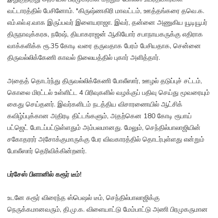
வட்டாரத்தில் பேசினோம். "கிருஷ்ணகிரி மாவட்டம், ஊத்தங்கரை தவெ.க.
எம்.எல்.ஏ.வாக இருப்பவர் இளையராஜா. இவர், தன்னை அணுகிய யூடியூபர்
திருநாவுக்கரசு, நரேஷ், தியாகராஜன் ஆகியோர் சபாநாயகருக்கு எதிராக
வாக்களிக்க ரூ.35 கோடி வரை தருவதாக பேரம் பேசியதாக, சென்னை
திருவல்லிக்கேணி காவல் நிலையத்தில் புகார் அளித்தார்.
அதைத் தொடர்ந்து திருவல்லிக்கேணி போலீஸார், ஊழல் தடுப்புச் சட்டம்,
கொலை மிரட்டல் உள்ளிட்ட 4 பிரிவுகளில் வழக்குப் பதிவு செய்து மூவரையும்
கைது செய்தனர். இவர்களிடம் நடத்திய விசாரணையில் ஆட்சிக்
கவிழ்ப்புக்கான அதிரடி திட்டங்களும், அதற்கென 180 கோடி ரூபாய்
பட்ஜெட் போடப்பட்டுள்ளதும் அம்பலமானது. மேலும், செந்தில்பாலாஜியின்
சகோதரரர் அசோக்குமாருக்கு பேர விவகாரத்தில் தொடர்புள்ளது என்றும்
போலீஸார் தெரிவிக்கின்றனர்.
பர்சேஸ் பிளானில் கரூர் டீம்!
உடனே கரூர் விரைந்த ஸ்பெஷல் டீம், செந்தில்பாலாஜிக்கு
நெருக்கமானவரும், தி.மு.க. விளையாட்டு மேம்பாட்டு அணி பிரமுகருமான