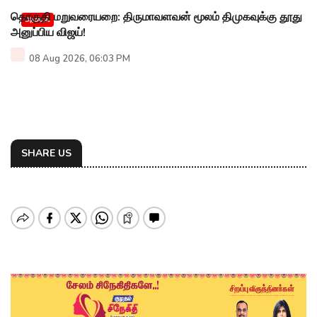
தொகுதி மறுவரையறை: திருமாவளவன் மூலம் திமுகவுக்கு தூது
அரசியல்
அனுப்பிய விஜய்!
08 Aug 2026, 06:03 PM
SHARE US