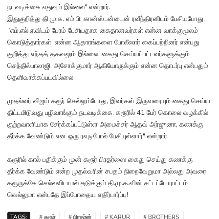
நடவடிக்கை எதுவும் இல்லை" என்றார்.
இதுகுறித்து தி.மு.க. எம்.பி. கான்ஸ்டன்டைன் ரவீந்திரனிடம் பேசியபோது,
“எம்.எல்.ஏ.விடம் பேரம் பேசியதாக கைதானவர்கள் என்ன வாக்குமூலம்
கொடுத்தார்கள், என்ன ஆதாரங்களை போலீஸார் கைப்பற்றினர் என்பது
குறித்து எந்தத் தகவலும் இல்லை. கைது செய்யப்பட்டவர்களுக்கும்
செந்தில்பாலாஜி, அசோக்குமார் ஆகியோருக்கும் என்ன தொடர்பு என்பதும்
தெளிவாக்கப்படவில்லை.
முதல்வர் விஜய் கரூர் செல்லும்போது, இவர்கள் இருவரையும் கைது செய்ய
திட்டமிடுவது பழிவாங்கும் நடவடிக்கை. கரூரில் 41 பேர் கொலை வழக்கில்
குற்றவாளியாக சேர்க்கப்பட்டுள்ள அமைச்சர் ஆதவ் அர்ஜுனா, கணக்கு
தீர்க்க வேண்டும் என ஒரு ரவுடிபோல் பேசியுள்ளார்" என்றார்.
கரூரில் கால் பதிக்கும் முன் கரூர் பிரதர்ஸை கைது செய்து கணக்கு
தீர்க்க வேண்டும் என்ற முதல்வரின் சபதம் நிறைவேறுமா அல்லது அவரை
கரூருக்கே செல்லவிடாமல் தடுக்கும் தி.மு.க.வின் சட்டப்போராட்டம்
வெல்லுமா என்பதே இப்போதைய எதிர்பார்ப்பு!
TAGS:
# கரூர்
# பிரதர்ஸ்
# KARUR
# BROTHERS