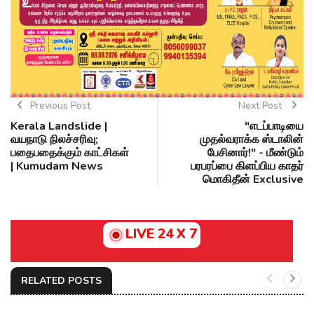
Previous Post
Next Post
Kerala Landslide |
"எடப்பாடியை
வயநாடு நிலச்சரிவு;
முதல்வராக்க ஸ்டாலின்
பதைபதைக்கும் காட்சிகள்
பேசினார்!" - மீண்டும்
| Kumudam News
பரபரப்பை கிளப்பிய காதர்
மொகிதீன் Exclusive
LIVE 24 X 7
RELATED POSTS