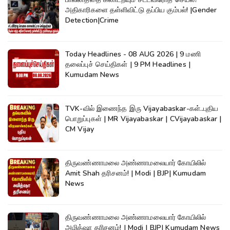
அதிகாரிகளை தள்ளிவிட்டு தப்பிய கும்பல்! |Gender
Detection|Crime
Today Headlines - 08 AUG 2026 | 9 மணி
தலைப்புச் செய்திகள் | 9 PM Headlines |
Kumudam News
TVK-வில் இணைந்த இரு Vijayabaskar-கள்..புதிய
பொறுப்புகள் | MR Vijayabaskar | CVijayabaskar |
CM Vijay
திருவண்ணாமலை அண்ணாமலையார் கோயிலில்
Amit Shah தரிசனம்! | Modi | BJP| Kumudam
News
திருவண்ணாமலை அண்ணாமலையார் கோயிலில்
அமித்ஷா தரிசனம்! | Modi | BJP| Kumudam News