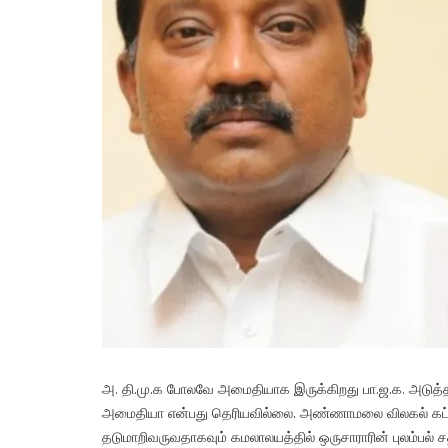
அ. தி.மு.க போலவே அமைதியாக இருக்கிறது பா.ஜ.க. அடுத்த
அமைதியா என்பது தெரியவில்லை. அண்ணாமலை விலகல் கட்சி
தடுமாறிவருவதாகவும் கமலாலயத்தில் ஒருசாராரின் புலம்பல் சத