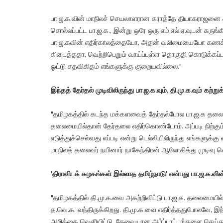
பா.ஜ.க.வின் மாநிலச் செயலாளரான கராத்தே தியாகராஜனை ச
சொல்லப்பட்ட பா.ஜ.க., இன்று ஒரே ஒரு எம்.எல்.ஏ.வுடன் சுருங
பா.ஜ.கவின் எதிர்காலத்தையோ, அதன் வலிமையையோ கணக்குப்ப
கிடைத்ததா, வெற்றிபெறும் வாய்ப்புள்ள தொகுதி கொடுக்கப்ப
ஓட்டு சதவிகிதம் எங்களுக்கு குறையவில்லை."
இந்தத் தேர்தல் முடிவிலிருந்து பா.ஜ.க.வும், தி.மு.க.வும் க
"தமிழகத்தில் கடந்த மக்களவைத் தேர்தல்போல பா.ஜ.க தல
தலைமையில்தான் தேர்தலை எதிர்கொண்டோம். அப்படி நிற்கும்
எடுத்துச்செல்வது எப்படி என்று டெல்லியிலிருந்து எங்களுக்கு
மாநிலத் தலைவர் நயினார் நாகேந்திரன் ஆலோசித்து முடிவு செ
'திராவிடக் கழகங்கள் இல்லாத தமிழ்நாடு' என்பது பா.ஜ.க.வ
"தமிழகத்தில் தி.மு.க.வை அகற்றிவிட்டு பா.ஜ.க. தலைமையி
த.வெ.க. வந்திருக்கிறது. தி.மு.க.வை எதிர்த்ததுபோலவே, இந
அறிக்கை வெளியிட்டு, தேவையான ஆர்ப்பாட்டங்களை செய்த