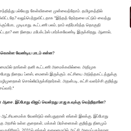
ந்தித்து பல்வேறு கேள்விகளை முன்வைத்தோம். தமிழகத்தில்
்கிவிட்டதே? வலுப்பெற்றுவிட்டதாக "இந்தத் தேர்தலை மட்டும் வைத்து
ோட முடியாது. கூட்டணி பலம், நாம் எதிர்பார்த்த தொகுதி
ட்டதா? என நிறைய ஃபேக்டர்ஸ் பார்க்கவேண்டி இருக்கிறது. ஆனால்,
ற்றுக்கொள்ள வேண்டிய பாடம் என்ன?
ைமையில் நாங்கள் தனி கூட்டணி அமைக்கவில்லை. அதிமுக
போது நிறைய ப்ளஸ், மைனஸ் இருக்கும். கட்சியை அடுத்தகட்டத்துக்கு
 வழிமுறைகள் சொல்லியிருக்கிறார்கள். அதன்படி, கட்சி வளர்ச்சி குறித்து
ய்வார்."
ின் ஆசை. இப்போது விஜய் வென்றது பா.ஜ.க.வுக்கு வெற்றிதானே?
ல் ஆட்சியமைக்க வேண்டும் என்பதுதான் எங்கள் இலக்கு. இப்போது
்த அரசில் உள்ள குறைகள், மக்கள் பிரச்னைகள் குறித்து தினமும்
ுவருகிறோம். 2031ல் எங்கள் தலைமையில் ஆட்சி அமைப்பதற்கான