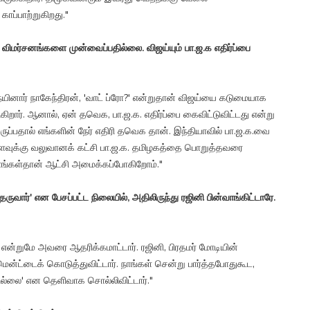
ாப்பாற்றுகிறது."
மர்சனங்களை முன்வைப்பதில்லை. விஜய்யும் பா.ஜ.க எதிர்ப்பை
யினார் நாகேந்திரன், 'வாட் ப்ரோ?' என்றுதான் விஜய்யை கடுமையாக
ுகிறார். ஆனால், ஏன் தவெக, பா.ஜ.க. எதிர்ப்பை கைவிட்டுவிட்டது என்று
ப்பதால் எங்களின் நேர் எதிரி தவெக தான். இந்தியாவில் பா.ஜ.க.வை
தளவுக்கு வலுவானக் கட்சி பா.ஜ.க. தமிழகத்தை பொறுத்தவரை
நாங்கள்தான் ஆட்சி அமைக்கப்போகிறோம்."
வார்' என பேசப்பட்ட நிலையில், அதிலிருந்து ரஜினி பின்வாங்கிட்டாரே.
என்றுமே அவரை ஆதரிக்கமாட்டார். ரஜினி, பிரதமர் மோடியின்
்ட்டைக் கொடுத்துவிட்டார். நாங்கள் சென்று பார்த்தபோதுகூட,
்லை' என தெளிவாக சொல்லிவிட்டார்."