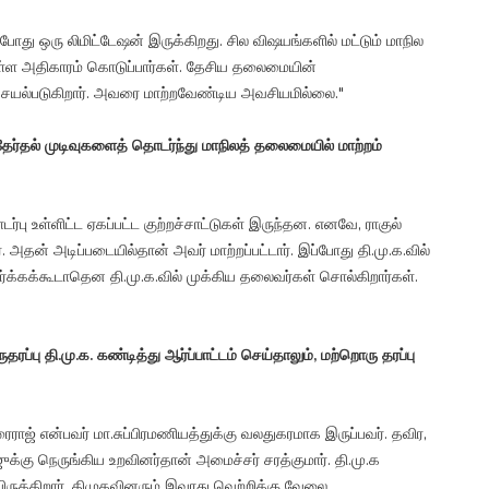
போது ஒரு லிமிட்டேஷன் இருக்கிறது. சில விஷயங்களில் மட்டும் மாநில
ொள்ள அதிகாரம் கொடுப்பார்கள். தேசிய தலைமையின்
 செயல்படுகிறார். அவரை மாற்றவேண்டிய அவசியமில்லை."
ேர்தல் முடிவுகளைத் தொடர்ந்து மாநிலத் தலைமையில் மாற்றம்
பு உள்ளிட்ட ஏகப்பட்ட குற்றச்சாட்டுகள் இருந்தன. எனவே, ராகுல்
 அதன் அடிப்படையில்தான் அவர் மாற்றப்பட்டார். இப்போது தி.மு.க.வில்
ர்க்கக்கூடாதென தி.மு.க.வில் முக்கிய தலைவர்கள் சொல்கிறார்கள்.
்பு தி.மு.க. கண்டித்து ஆர்ப்பாட்டம் செய்தாலும், மற்றொரு தரப்பு
ைராஜ் என்பவர் மா.சுப்பிரமணியத்துக்கு வலதுகரமாக இருப்பவர். தவிர,
க்கு நெருங்கிய உறவினர்தான் அமைச்சர் சரத்குமார். தி.மு.க
ிருக்கிறார். திமுகவினரும் இவரது வெற்றிக்கு வேலை