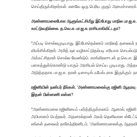
செய்திருக்கிறார்கள். எனவே ஒரு பெரிய குரூப் அமைச்சரைக் க
அண்ணாமலைபோல ஆளுங்கட்சிமீது இப்போது மாநில பா.ஜ.க. வி
காட்டுவதில்லை. த.வெ.க பா.ஜ.க ராசியாகிவிட்டதா?
"அப்படி சொல்லமுடியாது. இப்போதெல்லாம் மாநிலத் தலைவர் ந
விமர்சிக்கிறார். அமித் ஷா வழிகாட்டுதல்படி சரியாக செயல்பட
அக்கட்சிதான் சொல்ல வேண்டும். காங்கிரஸுடன் த.வெ.க. இரு
பகைத்துக்கொண்டு யாரும் அரசியல் செய்ய முடியாது. அந்
அடுத்ததாக பா.ஜ.க. தான் டிசைடிங் ஃபேக்டராக இருக்கும். 
ரஜினியின் நண்பர் நீங்கள். 'அண்ணாமலைக்கு ரஜினி ஆதரவு தரு
இதன் பின்னணி என்ன?
"அண்ணாமலை ரஜினியைப் பார்த்திருக்கலாம். ஆனால், ரஜினி 
அபிமானம் பெற்றவர். அதனால்தான் அவர் தெளிவான ஸ்டேட்மென
எங்கள் தலைவர் நாகேந்திரனிடம், 'அண்ணாமலைக்கு ஆதரவில