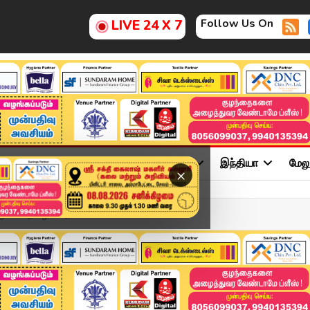
Follow Us On
LIVE 24 X 7
ு
சினிமா
அரசியல்
விளையாட்டு
இந்தியா
மேல
×
ம்!" – தமிழக அரசி...