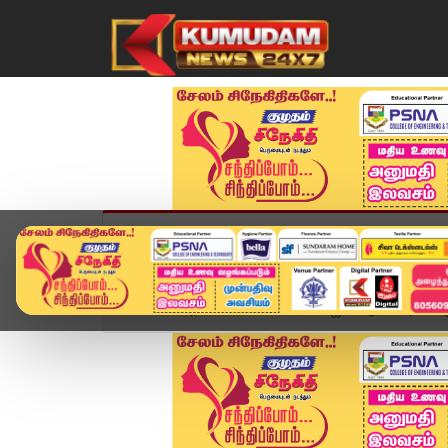
முகப்பு
விளையாட்டு
அண்மை
தமிழ்நாட
Home
அரசியல்
"2031-ல் பா.ஜ.க. ஆட்சி அமைக்கு