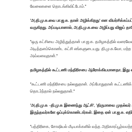
வேலைகளை தொடங்கிவிட்டோம்."
'அ.தி.மு.க.வை பா.ஜ.க. தான் அழிக்கிறது' என விமர்சிக்கப
வருகிறது. அப்படியானால், அ.தி.மு.க.வை அழிப்பது விஜய் த
"ஒரு கட்சியை அழித்துத்தான் பா.ஜ.க. தமிழகத்தில் வளரவ
அடித்தளம்கொண்ட கட்சி எங்களுடையது. தி.மு.க.வோ, மற்ற கட
அவ்வளவுதான்."
தமிழகத்தில் கூட்டணி மந்திரிசபை ஆரோக்கியமானதா, இது எவ்
"கூட்டணி மந்திரிசபை நல்லதுதான். அப்போதுதான் கூட்டணிக்
தொடர்ந்தால் நல்லதுதான்."
'அ.தி.மு.க -தி.மு.க இணைந்து ஆட்சி', 'திருமாவை முதல்வர
இருந்தவர்களே ஒப்புக்கொண்டார்கள். இதை ஏன் பா.ஜ.க. எதி
"பத்திரிகை, சோஷியல் மீடியாக்களில் வந்த அதிகாரப்பூர்வ