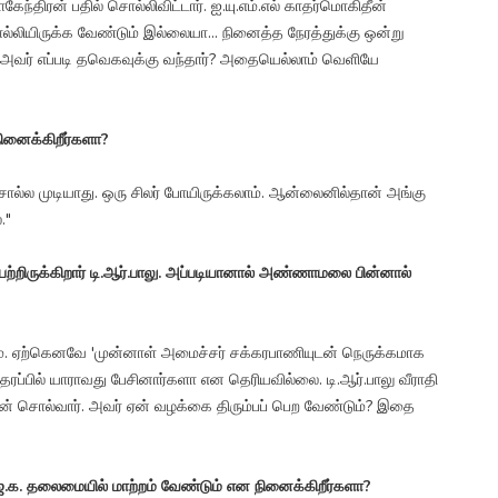
ேந்திரன் பதில் சொல்லிவிட்டார். ஐ.யு.எம்.எல் காதர்மொகிதீன்
ல்லியிருக்க வேண்டும் இல்லையா... நினைத்த நேரத்துக்கு ஒன்று
? அவர் எப்படி தவெகவுக்கு வந்தார்? அதையெல்லாம் வெளியே
னைக்கிறீர்களா?
்ல முடியாது. ஒரு சிலர் போயிருக்கலாம். ஆன்லைனில்தான் அங்கு
."
ருக்கிறார் டி.ஆர்.பாலு. அப்படியானால் அண்ணாமலை பின்னால்
ஏற்கெனவே 'முன்னாள் அமைச்சர் சக்கரபாணியுடன் நெருக்கமாக
தரப்பில் யாராவது பேசினார்களா என தெரியவில்லை. டி.ஆர்.பாலு வீராதி
ுதான் சொல்வார். அவர் ஏன் வழக்கை திரும்பப் பெற வேண்டும்? இதை
பா.ஜ.க. தலைமையில் மாற்றம் வேண்டும் என நினைக்கிறீர்களா?