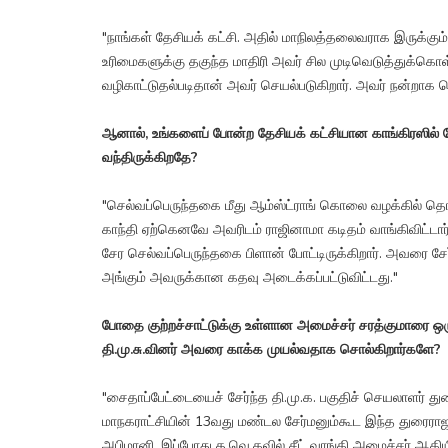
"நாங்கள் தேசியக் கட்சி. அதில் மாநிலத்தலைவராக இருக்கும்
உரிமைகளுக்கு தகுந்த மாதிரி அவர் சில முடிவெடுத்துக்க
வழிகாட்டுதல்படிதான் அவர் செயல்படுகிறார். அவர் நன்றாக
ஆனால், உங்களைப் போன்ற தேசியக் கட்சியான காங்கிரஸில் த
வந்திருக்கிறதே?
"செல்வப்பெருந்தகை மீது ஆம்ஸ்ட்ராங் கொலை வழக்கில் தொடர்
காந்தி ஏற்கெனவே அவரிடம் ராஜினாமா கடிதம் வாங்கிவிட்டார்.
சேர செல்வப்பெருந்தகை பிளான் போட்டிருக்கிறார். அவரை சே
அங்கும் அவருக்கான கதவு அடைக்கப்பட்டுவிட்டது."
போதை குற்றச்சாட்டுக்கு உள்ளான அமைச்சர் சரத்குமாரை ஒருதரப
தி.மு.சு.வினர் அவரை காக்க முயல்வதாக சொல்கிறார்களே?
"சைதாப்பேட்டையைச் சேர்ந்த தி.மு.க. பகுதிச் செயலாளர் துர
மாநகராட்சியின் 13வது மண்டல சேர்மனும்கூட இந்த துரைராஜு
அபிமானி. இப்போது த.வெ.கவில் சீட் வாங்கி அமைச்சர் ஆகிய