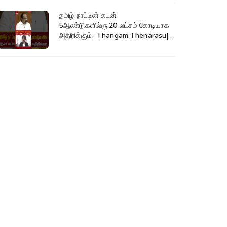
தமிழ் நாட்டின் கடன்
5ஆண்டுகளில்ரூ.20 லட்சம் கோடியாக
அதிரிக்கும்- Thangam Thenarasu|
CM Vijay #shorts