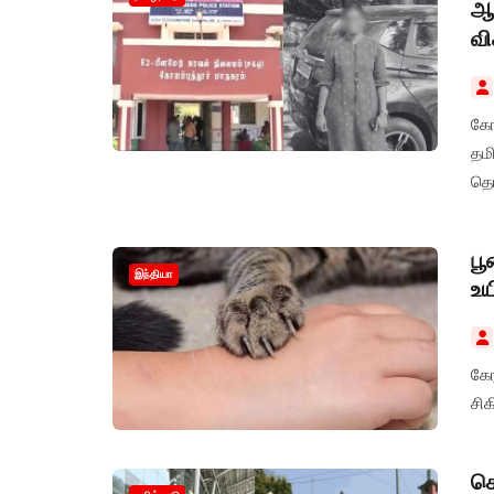
ஆத
வ
கோ
தம
தொ
பூ
இந்தியா
உய
கே
சிக
செ