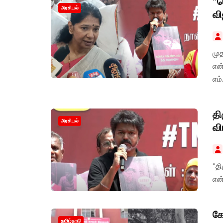
“ப
அரசியல்
வி
முத
என்
எம்
தி
அரசியல்
வி
“தி
என்
கோ
தமிழ்நாடு