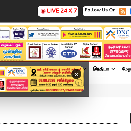
Follow Us On
LIVE 24 X 7
ு
சினிமா
அரசியல்
விளையாட்டு
இந்தியா
மேல
×