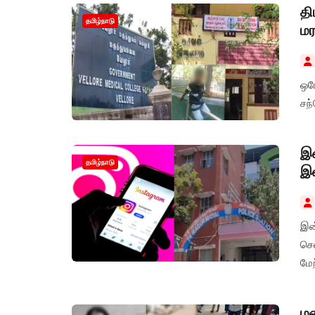
தி
தமிழ்நாடு
மர
ஒர
சந்
இன
தமிழ்நாடு
இ
இன
செ
மே
மழ