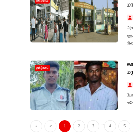
தமிழ்நாடு
மா
அச
ஐத
நில
கா
தமிழ்நாடு
மர
போ
சகோ
...
«
<
1
2
3
4
5