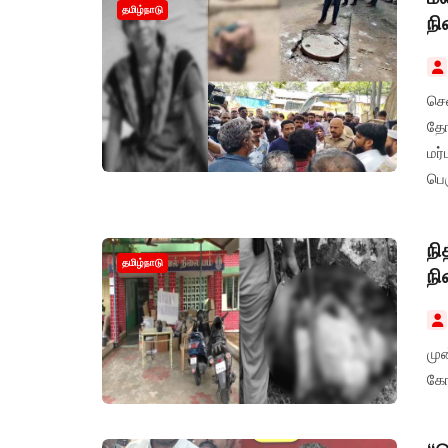
தமிழ்நாடு
நி
செ
தோ
மர்
பெர
நி
தமிழ்நாடு
நி
மு
கோ