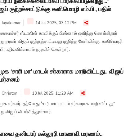
ெரிய நகைச்சுவையாகப் பார்க்கப்படுகிறது...”
ஜய் குற்றச்சாட்டுக்கு கனிமொழி எம்.பி., பதில்
Jayakumar
14 Jul 2025, 03:12 PM
லமைச்சர் ஸ்டாலின் காவிக்குப் பின்னால் ஒளிந்து கொள்கிறார்
று நடிகர் விஜய் குற்றஞ்சாட்டியது குறித்த கேள்விக்கு, கனிமொழி
.பி. பதிலளிக்காமல் நழுவிச் சென்றார்.
முக ‘சாரி மா’ மாடல் சர்காராக மாறிவிட்டது.. விஜய்
மர்சனம்
Christon
13 Jul 2025, 11:29 AM
முக சர்கார், தற்போது ‘சாரி மா’ மாடல் சர்காராக மாறிவிட்டது”
று விஜய் விமர்சித்துள்ளார்.
வை தனியார் கல்லூரி மாணவி மரணம்..