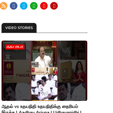
VIDEO STORIES
வீடியோ ஸ்டோரி
ஆதவ் vs உதயநிதி உதயநிதிக்கு தைரியம்
இருக்க | Aadhav Arjuna | Udhayanidhi |