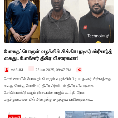
போதைப்பொருள் வழக்கில் சிக்கிய நடிகர் ஸ்ரீகாந்த்
கைது.. போலீசார் தீவிர விசாரணை!
VASUKI
23 Jun 2025, 09:47 PM
சென்னையில் போதைப் பொருள் வழக்கில் பிரபல நடிகர் ஸ்ரீகாந்தை
கைது செய்த போலீசார் தீவிர அவரிடம் தீவிர விசாரணை
மேற்கொண்டு வரும் நிலையில், ராஜீவ் காந்தி அரசு
மருத்துவமனையில் அவருக்கு மருத்துவ பரிசோதனை
மேற்கொள்ளப்பட்டு வருவதாகவும் தகவல் வெளியாகியுள்ளது.
தமிழ்நாடு