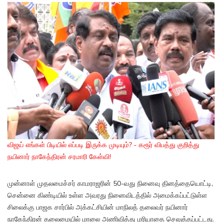
விஜய் எங்கள் பிடியில் எப்படி இருக்க முடியும்? - கரூர் விபத்து குறித்து
நயினார் நாகேந்திரன் சரமாரி கேள்வி!
முன்னாள் முதலமைச்சர் காமராஜரின் 50-வது நினைவு தினத்தையொட்டி,
சென்னை கிண்டியில் உள்ள அவரது நினைவிடத்தில் அமைக்கப்பட்டுள்ள
சிலைக்கு பாஜக சார்பில் அக்கட்சியின் மாநிலத் தலைவர் நயினார்
நாகேந்திரன் தலைமையில் மாலை அணிவித்து மரியாதை செலுத்தப்பட்டது.