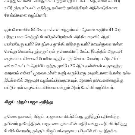
கலந்து கொண்ட பொதுக்கூட்டத்தில் ஏற்பட்ட கூட்ட நெரிசலில் 41 பேர்
உயிரிழந்த சம்பவம் குறித்து, நயினார் நாகேந்திரன் அடுக்கடுக்கான
கேள்விகளை எழுப்பினார்.
கும்பமேளாவில் 64 கோடி மக்கள் வந்தார்கள். ஆனால் கரூரில் 41 பேர்
பரிதாபமாக செத்துப் போயிருக்கிறார்கள். அங்கே கரண்ட் ஆஃப்
பண்ணியது யார்? செருப்பை தூக்கி எறிந்தது யார்? காவல்துறை என்ன
செய்து கொண்டிருந்தது? ஏன் தவெகவினர் கேட்ட இடத்தில் அனுமதி
வழங்கப்படவில்லை? போலீஸ் லத்தி சார்ஜ் செய்ய வேண்டிய அவசியம்
என்ன? கூட்டம் ஆரம்பிப்பதற்கு முன்பே 30 ஆம்புலன்ஸ்கள் வருவதற்கு
காரணம் என்ன? முதலமைச்சர் கரூர் வரும்போது ரவுண்டானா போன்ற நல்ல
இடங்களில் அனுமதி வழங்கப்படுவதாகவும், ஆனால் தவெகவினருக்கு
மட்டும் ஏன் வழங்கப்படவில்லை என்றும் அவர் கேள்வி எழுப்பினார்.
விஜய் மற்றும் பாஜக குறித்து
தவெக தலைவர் விஜய், பாஜகவை விமர்சிப்பது குறித்துப் பதிலளித்த
நயினார் நாகேந்திரன், பாஜகவை தங்களின் எதிரி என்று கூறி, விமர்சித்து
பேசிக் கொண்டிருக்கும் விஜய் எங்களுடைய பிடியில் எப்படி இருக்க