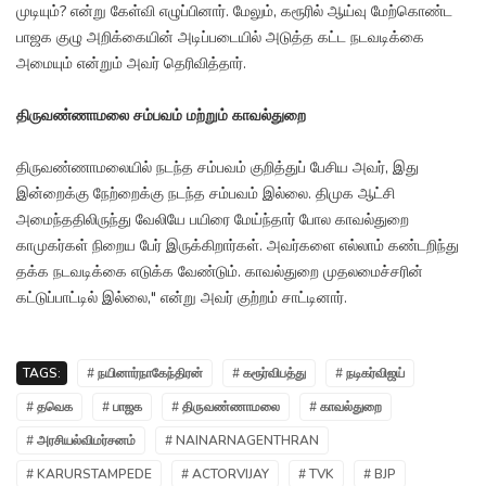
முடியும்? என்று கேள்வி எழுப்பினார். மேலும், கரூரில் ஆய்வு மேற்கொண்ட
பாஜக குழு அறிக்கையின் அடிப்படையில் அடுத்த கட்ட நடவடிக்கை
அமையும் என்றும் அவர் தெரிவித்தார்.
திருவண்ணாமலை சம்பவம் மற்றும் காவல்துறை
திருவண்ணாமலையில் நடந்த சம்பவம் குறித்துப் பேசிய அவர், இது
இன்றைக்கு நேற்றைக்கு நடந்த சம்பவம் இல்லை. திமுக ஆட்சி
அமைந்ததிலிருந்து வேலியே பயிரை மேய்ந்தார் போல காவல்துறை
காமுகர்கள் நிறைய பேர் இருக்கிறார்கள். அவர்களை எல்லாம் கண்டறிந்து
தக்க நடவடிக்கை எடுக்க வேண்டும். காவல்துறை முதலமைச்சரின்
கட்டுப்பாட்டில் இல்லை," என்று அவர் குற்றம் சாட்டினார்.
TAGS:
# நயினார்நாகேந்திரன்
# கரூர்விபத்து
# நடிகர்விஜய்
# தவெக
# பாஜக
# திருவண்ணாமலை
# காவல்துறை
# அரசியல்விமர்சனம்
# NAINARNAGENTHRAN
# KARURSTAMPEDE
# ACTORVIJAY
# TVK
# BJP