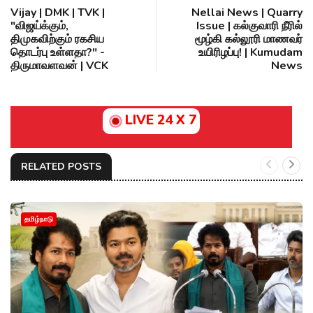
Vijay | DMK | TVK |
Nellai News | Quarry
"விஜய்க்கும்,
Issue | கல்குவாரி நீரில்
திமுகவிற்கும் ரகசிய
மூழ்கி கல்லூரி மாணவர்
தொடர்பு உள்ளதா?" -
உயிரிழப்பு! | Kumudam
திருமாவளவன் | VCK
News
LIVE 24 X 7
RELATED POSTS
தமிழ்நாடு