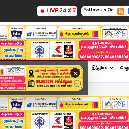
Follow Us On
LIVE 24 X 7
ு
சினிமா
அரசியல்
விளையாட்டு
இந்தியா
மேல
×
ுற்றுலா பயணிகள் | Kodaik...