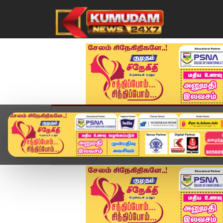
முகப்பு
விளையாட்டு
அண்மை
தமிழ்நாட
Home
வீடியோ ஸ்டோரி
கொடைக்கானலில் குவிந்த ச