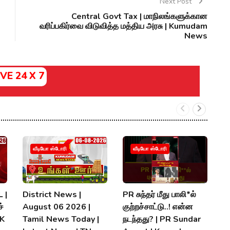
Next Post
Central Govt Tax | மாநிலங்களுக்கான
வரிப்பகிர்வை விடுவித்த மத்திய அரசு | Kumudam
News
IVE 24 X 7
வீடியோ ஸ்டோரி
வீடியோ ஸ்டோரி
 |
District News |
PR சுந்தர் மீது பாலி*ல்
நி
்
August 06 2026 |
குற்றச்சாட்டு..! என்ன
த
MK
Tamil News Today |
நடந்தது? | PR Sundar
மு