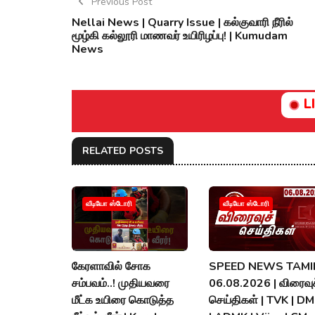
Previous Post
Nellai News | Quarry Issue | கல்குவாரி நீரில்
மூழ்கி கல்லூரி மாணவர் உயிரிழப்பு! | Kumudam
News
L
RELATED POSTS
வீடியோ ஸ்டோரி
வீடியோ ஸ்டோரி
கேரளாவில் சோக
SPEED NEWS TAMIL
சம்பவம்..! முதியவரை
06.08.2026 | விரைவுச
மீட்க உயிரை கொடுத்த
செய்திகள் | TVK | D