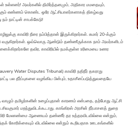
்கள் உள்ளனர்! அவர்களில் திமிர்த்தனமும், அதிகார மமதையும்,
க்கும் எண்ணம் கொண்ட ஒரே ஆட்சியாளர்களாகத் திகழ்வது
 நம் நாட்டின் சாபக்கேடு!
்கு காவிரி நீரை நம்பித்தான் இருக்கிறார்கள். சுமார் 20-க்கும்
ுத்தி வருகிறார்கள். ஒவ்வொரு ஆண்டும் தண்ணீருக்காக நாம் அவர்களிடம்
நினைக்கிறார்களே தவிர, காவிரியில் நமக்குள்ள உரிமையை உணர
Cauvery Water Disputes Tribunal) காவிரி நதிநீர் தகராறு
ைநாட்டி பல தீர்ப்புகளை வழங்கிய பின்பும், உதாசீனப்படுத்துவதையே
 வாழும் தமிழர்களின் உழைப்புதான் காரணம் என்பதை, தற்போது ஆட்சி
ே.சிவகுமார் மறந்துவிடக்கூடாது. காங்கிரஸ் அரசின் நீர்பாசனத் துறை
 காவிரி மேலாண்மை ஆணையம் தண்ணீர் தர உத்தரவிடவில்லை என்றும்,
ட எந்தக் கோரிக்கையும் விடவில்லை என்றும் கூறியதாக ஊடகங்களில்