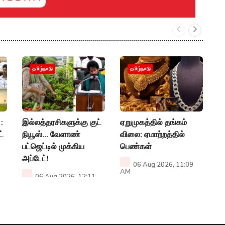
"
தமிழ்நாடு
தமிழ்நாடு
க
ஆ
எ
:
இல்லத்தரசிகளுக்கு குட்
ஏறுமுகத்தில் தங்கம்
A
்
நியூஸ்... வேளாண்
விலை: ஏமாற்றத்தில்
பட்ஜெட்டில் முக்கிய
பெண்கள்
அப்டேட்!
06 Aug 2026, 11:09
AM
06 Aug 2026, 12:11
PM