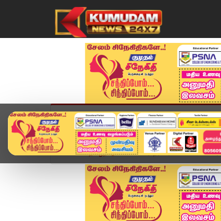
முகப்பு
விளையாட்டு
அண்மை
தமிழ்நாட
Home
தமிழ்நாடு
"காவிரி நீர் வராவிட்டால் காங்கி