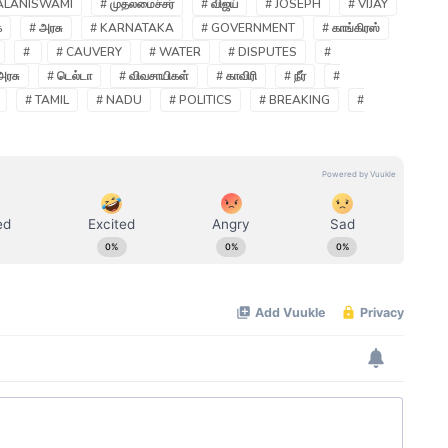
ALANISWAMI
# முதலமைச்சர்
# விஜய்
# JOSEPH
# VIJAY
க
# அரசு
# KARNATAKA
# GOVERNMENT
# காங்கிரஸ்
#
# CAUVERY
# WATER
# DISPUTES
#
அரசு
# டெல்டா
# விவசாயிகள்
# காவிரி
# நீர்
#
# TAMIL
# NADU
# POLITICS
# BREAKING
#