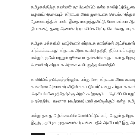
தமிழகத்திற்கு தண்ணீர் தர வேண்டும் என்ற காவிரி ட்ரிபியூனல்
வழிகாட்டுதலையும், கர்நாடக அரசு முறையாக செயல்படுத்த
ஆணையத்தின் பணி. இதை மறைத்துவிட்டு, மேலாண்மை ஆணைய
நீர்பாசனத் துறை அமைச்சர் ராமலிங்க ரெட்டி சொல்வது வடிக
தமிழக மக்களின் வாழ்வோடு கர்நாடக காங்கிரஸ் ஆட்சியாள
பார்க்கக்கூடாது! கர்நாடக அரசு காவிரி நதிநீர் தீர்ப்பாயம் ம
என்றும், ஜூன் மற்றும் ஜூலை மாதங்களில் கர்நாடகம் தமிழகத
அமைச்சர் கர்நாடக அரசை வலியுறுத்த வேண்டும்.
காவிரியில் தமிழகத்திற்குரிய பங்கு நீரை கர்நாடக அரசு உ
காங்கிரஸ் அமைச்சர் விடுவிக்கப்படுவார்' என்று கர்நாடக க
'அரசியல் பிழைத்தோர்க்கு அறம் கூற்றாகும்' - 'ஆட்சிப் பொற
அறநெறியே, எமனாக (கூற்றாக) மாறி தண்டிக்கும்' என்று தமி
என்று தனது அறிக்கையில் வெளியிட்டுள்ளார். மேலும் தமிழக
இதற்கு தமிழக முதலமைச்சர் என்ன பதில் அளிப்பார்? இது அரசி