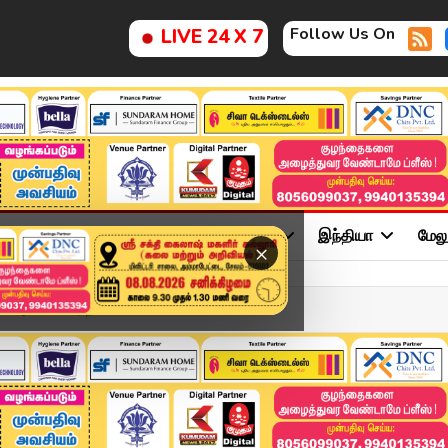
Follow Us On
LIVE 24 X 7
ு
சினிமா
அரசியல்
விளையாட்டு
இந்தியா
மேல
×
ரஸ் அமைச்சரை நீக...