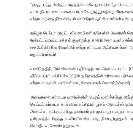
“நமது பரந்து விரிந்த பாரதத்தில் பல்வேறு மாநில ஆட்சியாளர
சர்வாதிகார மனப்பான்மையும், சகோதரத்துவத்தை சீர்குலை
கர்நாடகத்தை நிர்வகிக்கும் காங்கிரஸ் ஆட்சியாளர்கள் என்பது
தமிழக டெல்டா மாவட்ட விவசாயிகள் தங்களின் வேளாண் தொழிலுக
மேற்பட்ட மாவட்ட மக்கள் குடிநீருக்கு காவிரி நீரை பயன்பட
கையேந்தி நிற்க வேண்டும் என்று கர்நாடக ஆட்சியாளர்கள் 
மறுக்கிறார்கள்!
காவிரி நதிநீர் பிரச்சினையை தீர்ப்பதற்காக அமைக்கப்பட்ட (
தீர்ப்பாயமும், சுப்ரீம் கோர்ட்டும் தமிழகத்தின் உரிமையை நில
கர்நாடக ஆட்சியாளர்கள் வாடிக்கையாகக் கொண்டுள்ளனர்.
அவைகளை கர்நாடக மாநிலத்தின் பெரும் வளர்ச்சிக்கு அங்கு
செய்யும் கர்நாடக காங்கிரஸ் கட்சியின் முதல்-அமைச்சர் டி.க
அமைச்சர் தமிழகத்திற்கு தண்ணீர் தர முடியாது என்றும்,
தமிழகத்திடமிருந்து காவிரியில் உரிய பங்கு நீரை திறந்துவி
செய்திகள் வெளிவந்துள்ளன.