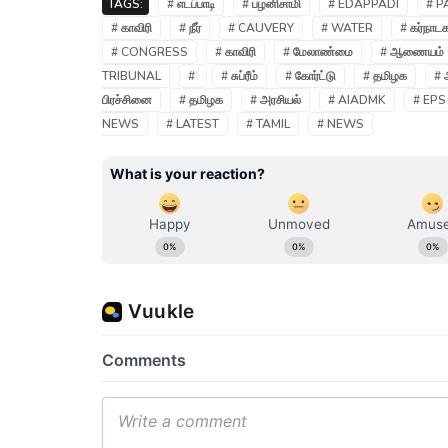
TAGS:
# எடப்பாடி
# பழனிசாமி
# EDAPPADI
# P
# காவிரி
# நீர்
# CAUVERY
# WATER
# கர்நாட
# CONGRESS
# காவிரி
# மேலாண்மை
# ஆணையம்
TRIBUNAL
#
# சுப்ரீம்
# கோர்ட்டு
# தமிழக
# 
பிரச்சினை
# தமிழக
# அரசியல்
# AIADMK
# EPS
NEWS
# LATEST
# TAMIL
# NEWS