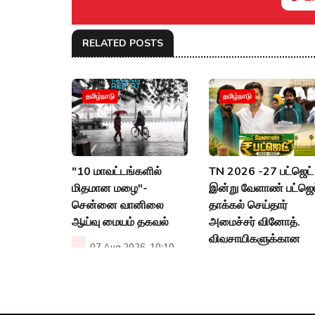
RELATED POSTS
தமிழ்நாடு
தமிழ்நாடு
"10 மாவட்டங்களில்
TN 2026 -27 பட்ஜெட் 
மிதமான மழை"-
இன்று வேளாண் பட்ஜெட
சென்னை வானிலை
தாக்கல் செய்தார்
ஆய்வு மையம் தகவல்
அமைச்சர் வினோத்.
விவசாயிகளுக்கான
07 Aug 2026, 10:10
பட்ஜெட்டா?
AM
06 Aug 2026, 12:53
PM