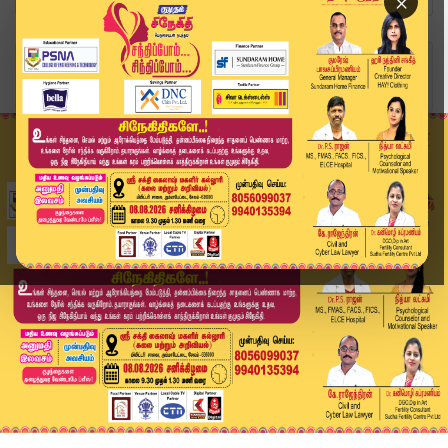
×
Home
அரசியல்
"'துரோகிகளை நீக்குங்க'... ஸ்டாலினிடம் கொந்தளித்...