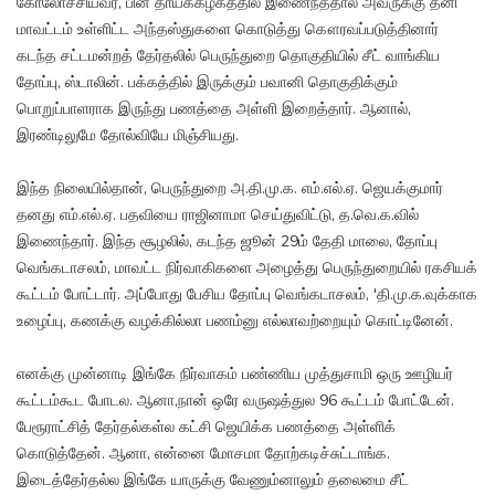
கோலோச்சியவர், பின் தாய்க்கழகத்தில் இணைந்ததால் அவருக்கு தனி
மாவட்டம் உள்ளிட்ட அந்தஸ்துகளை கொடுத்து கௌரவப்படுத்தினார்
கடந்த சட்டமன்றத் தேர்தலில் பெருந்துறை தொகுதியில் சீட் வாங்கிய
தோப்பு, ஸ்டாலின். பக்கத்தில் இருக்கும் பவானி தொகுதிக்கும்
பொறுப்பாளராக இருந்து பணத்தை அள்ளி இறைத்தார். ஆனால்,
இரண்டிலுமே தோல்வியே மிஞ்சியது.
இந்த நிலையில்தான், பெருந்துறை அ.தி.மு.க. எம்.எல்.ஏ. ஜெயக்குமார்
தனது எம்.எல்.ஏ. பதவியை ராஜினாமா செய்துவிட்டு, த.வெ.க.வில்
இணைந்தார். இந்த சூழலில், கடந்த ஜூன் 29ம் தேதி மாலை, தோப்பு
வெங்கடாசலம், மாவட்ட நிர்வாகிகளை அழைத்து பெருந்துறையில் ரகசியக்
கூட்டம் போட்டார். அப்போது பேசிய தோப்பு வெங்கடாசலம், 'தி.மு.க.வுக்காக
உழைப்பு, கணக்கு வழக்கில்லா பணம்னு எல்லாவற்றையும் கொட்டினேன்.
எனக்கு முன்னாடி இங்கே நிர்வாகம் பண்ணிய முத்துசாமி ஒரு ஊழியர்
கூட்டம்கூட போடல. ஆனா,நான் ஒரே வருஷத்துல 96 கூட்டம் போட்டேன்.
பேரூராட்சித் தேர்தல்கள்ல கட்சி ஜெயிக்க பணத்தை அள்ளிக்
கொடுத்தேன். ஆனா, என்னை மோசமா தோற்கடிச்சுட்டாங்க.
இடைத்தேர்தல்ல இங்கே யாருக்கு வேணும்னாலும் தலைமை சீட்