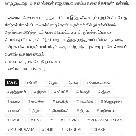
வாழமுடியாது. அதனால்தான் ராஜினாமா செய்ய நினைக்கிறேன்" என்றார்.
முன்னாள் அமைச்சர் முத்துசாமியிடம் இந்த விவகாரம் பற்றி பேசியபோது,
'தேர்தல் தோல்வியால் எல்லோரும்தான் வருத்தத்தில் இருக்கிறோம்.
அதற்காக அடுத்த நபர் மேல அபாண்ட பொய் குற்றச்சாட்டுகளை
சொல்வதா? வளர்ச்சி அரசியல்தான் இந்த முத்துசாமியின் வாழ்க்கை,
துரோகமல்ல. யாரும், யார் மீதும் ஆதாரமற்ற எந்த புகாரையும் சொல்லலாம்.
ஆனால் விசாரணையில்
உண்மை வந்துதானே தீரும் என்றார்.
கவனிங்க ஸ்டாலின் சார்!
TAGS:
# ஈரோடு
# திமுக
# தோப்பு
# வெங்கடாசலம்
# முத்துசாமி
# திமுக
# உட்கட்சி
# மோதல்
# திமுக
# கலகம்
# ஸ்டாலின்
# உதயநிதி
# ஸ்டாலின்
# பெருந்துறை
# பவானி
# திமுக
# நிர்வாகிகள்
# திமுக
# ராஜினாமா
# ERODE
# DMK
#
# THOPPU
# VENKATACHALAM
# MUTHUSAMY
# DMK
# INTERNAL
# CLASH