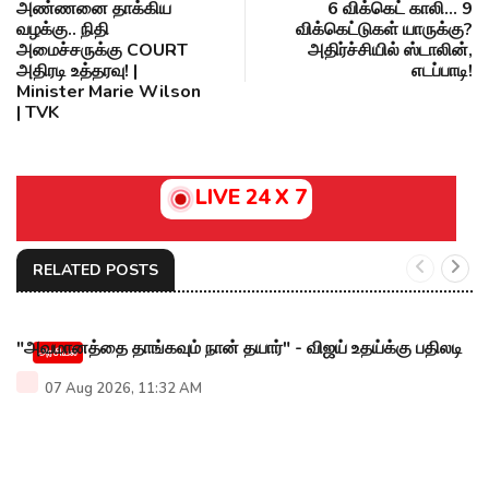
அண்ணனை தாக்கிய
6 விக்கெட் காலி... 9
வழக்கு.. நிதி
விக்கெட்டுகள் யாருக்கு?
அமைச்சருக்கு COURT
அதிர்ச்சியில் ஸ்டாலின்,
அதிரடி உத்தரவு! |
எடப்பாடி!
Minister Marie Wilson
| TVK
LIVE 24 X 7
RELATED POSTS
"அவமானத்தை தாங்கவும் நான் தயார்" - விஜய் உதய்க்கு பதிலடி
அரசியல்
07 Aug 2026, 11:32 AM