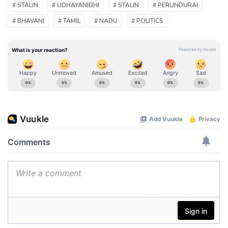
# STALIN
# UDHAYANIDHI
# STALIN
# PERUNDURAI
# BHAVANI
# TAMIL
# NADU
# POLITICS