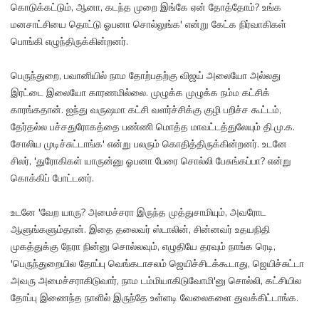
கொடுக்கட்டும், ஆனா, கடந்த முறை இங்கே ஏன் தோத்தோம்? உங்க
மனசாட்சியை தொட்டு ஓபனா சொல்லுங்க' என்று கேட்க நிர்வாகிகள்
பொங்கி எழுந்திருக்கின்றனர்.
பெருந்துறை, பவானியில் நாம தோற்பதற்கு விஜய் அலையோ அல்லது
இரட்டை இலையோ காரணமில்லை. முழுக்க முழுக்க நம்ம கட்சிக்
காரங்கதான். ஐந்து வருஷமா கட்சி வளர்ச்சிக்கு குழி பறிச்ச கூட்டம்,
தேர்தல்ல பச்சதுரோகத்தை பண்ணி மொத்த மாவட்டத்துலேயும் தி.மு.க.
சோலிய முடிச்சுட்டாங்க' என்று பலரும் கொதித்திருக்கின்றனர். உடனே
சிலர், 'துரோகிகள் யாருன்னு ஓபனா பேரை சொல்லி பேசுங்கப்பா? என்று
கொக்கிப் போட்டனர்.
உடனே 'வேற யாரு? அமைச்சரா இருந்த முத்துசாமியும், அவரோட
ஆளுங்களும்தான். இதை தலைவர் ஸ்டாலின், சின்னவர் உதயநிதி
முகத்துக்கு நேரா நின்னு சொல்லவும், எழுதியே தரவும் நாங்க ரெடி,
'பெருந்துறையில தோப்பு வெங்கடாசலம் ஜெயிச்சிடக்கூடாது, ஜெயிச்சுட்டா
அவரு அமைச்சராகிடுவார், நாம டம்மியாகிடுவோமி'னு சொல்லி, கட்சியில
தோப்பு இணைந்த நாளில் இருந்தே உள்ளடி வேலைகளை துவக்கிட்டாங்க.