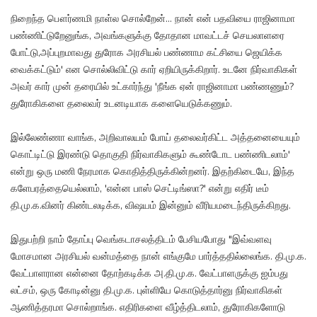
நிறைந்த பௌர்ணமி நாள்ல சொல்றேன்... நான் என் பதவியை ராஜினாமா
பண்ணிட்டுறேனுங்க, அவங்களுக்கு தோதான மாவட்டச் செயலாளரை
போட்டு,அப்புறமாவது துரோக அரசியல் பண்ணாம கட்சியை ஜெயிக்க
வைக்கட்டும்' என சொல்லிவிட்டு கார் ஏறியிருக்கிறார். உடனே நிர்வாகிகள்
அவர் கார் முன் தரையில் உட்கார்ந்து 'நீங்க ஏன் ராஜினாமா பண்ணணும்?
துரோகிகளை தலைவர் உடனடியாக களையெடுக்கணும்.
இல்லேண்ணா வாங்க, அறிவாலயம் போய் தலைவர்கிட்ட அத்தனையையும்
கொட்டிட்டு இரண்டு தொகுதி நிர்வாகிகளும் கூண்டோட பண்ணிடலாம்'
என்று ஒரு மணி நேரமாக கொதித்திருக்கின்றனர். இதற்கிடையே, இந்த
களேபரத்தையெல்லாம், 'என்ன பாஸ் செட்டிங்ஸா?' என்று எதிர் டீம்
தி.மு.க.வினர் கிண்டலடிக்க, விஷயம் இன்னும் வீரியமடைந்திருக்கிறது.
இதுபற்றி நாம் தோப்பு வெங்கடாசலத்திடம் பேசியபோது "இவ்வளவு
மோசமான அரசியல் வன்மத்தை நான் எங்குமே பார்த்ததில்லைங்க. தி.மு.க.
வேட்பாளரான என்னை தோற்கடிக்க அ.தி.மு.க. வேட்பாளருக்கு ஐம்பது
லட்சம், ஒரு கோடின்னு தி.மு.க. புள்ளியே கொடுத்தார்னு நிர்வாகிகள்
ஆணித்தரமா சொல்றாங்க. எதிரிகளை வீழ்த்திடலாம், துரோகிகளோடு