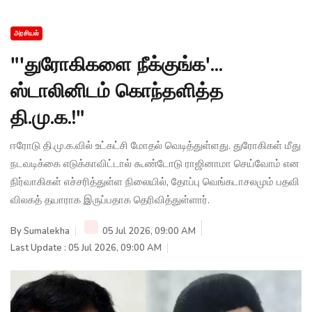
அரசியல்
"'துரோகிகளை நீக்குங்க'...
ஸ்டாலினிடம் கொந்தளித்த
தி.மு.க.!"
ஈரோடு தி.மு.க.வில் உட்கட்சி மோதல் வெடித்துள்ளது. துரோகிகள் மீது
நடவடிக்கை எடுக்காவிட்டால் கூண்டோடு ராஜினாமா செய்வோம் என
நிர்வாகிகள் எச்சரித்துள்ள நிலையில், தோப்பு வெங்கடாசலமும் பதவி
விலகத் தயாராக இருப்பதாக தெரிவித்துள்ளார்.
By
Sumalekha
05 Jul 2026, 09:00 AM
Last Update : 05 Jul 2026, 09:00 AM