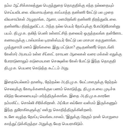
நம்ம ஆட்சிக்காலத்துல பெருந்துறை தொகுதிக்கு எந்த நல்லதையும்
செய்யவிடலை. விவசாயத்தை காப்பாத்த தண்ணி கேட்டு பல முறை
விவசாயிகள் அழுதாங்க, ஆனா, மனமிறங்கி தண்ணி திறந்துவிடலை.
தண்ணிய திறந்துவிட்டா, அந்த நல்ல பெயர் தோப்புக்கு போயிடுமோன்னு
பயம். தி.மு.க. தலித் பெண் உள்ளாட்சித் தலைவர் ஒருத்தவங்க தன்னோட
கணவருக்கு டாஸ்மாக்ல டிரான்ஸ்ஃபர் கேட்டு பல மாசமா கதறுனாங்க.
முத்துசாமி மனம் இரங்கலை. இது மட்டுமா? குடிதண்ணீர் தொடங்கி
கேன்சர் அபாயம் உள்ள சிப்காட் ரசாயன ஆலைகள் வரை மக்கள் எதுக்கு
போராடுனாலும் கடுமையான செக்ஷன்ல கேஸ் போட்டு இந்த தொகுதி
தி.மு.க. பெயரை கெடுத்த கூட்டம் அது.
இதையெல்லாம் தாண்டி, தேர்தல்ல அ.தி.மு.க. வேட்பாளருக்கு தேர்தல்
செலவுக்கு கோடிக்கணக்குல பணம் கொடுத்து, தி.மு.க.வை முடிச்சு
விடுற வேலையையும் பார்த்திருக்காங்க. இதை அ.தி.மு.க.காரனே
நம்மகிட்ட சொல்லி சிரிக்கிறான். அப்போ எவ்ளோ வன்மம் இருக்கணும்
இந்த துரோகிகளுக்கு' என்று கொதித்திருக்கின்றனர்.
உடனே எழுந்த தோப்பு வெங்கடாசலம், 'இதுக்கு பிறகும் நான் பொறுமை
காத்துட்டுக்கிருந்தா அதுக்கு வேற பெயராகிடும்.