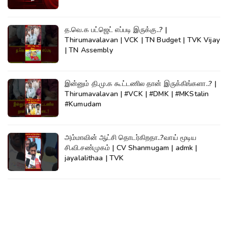
த.வெ.க பட்ஜெட் எப்படி இருக்கு..? |
Thirumavalavan | VCK | TN Budget | TVK Vijay
| TN Assembly
இன்னும் தி.மு.க கூட்டணில தான் இருக்கிங்களா..? |
Thirumavalavan | #VCK | #DMK | #MKStalin
#Kumudam
அம்மாவின் ஆட்சி தொடர்கிறதா..?வாய் மூடிய
சி.வி.சண்முகம் | CV Shanmugam | admk |
jayalalithaa | TVK