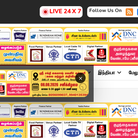
Follow Us On
LIVE 24 X 7
ு
சினிமா
அரசியல்
விளையாட்டு
இந்தியா
மேல
×
ல் மீனம் வரை யாருக...