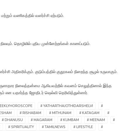
மற்றும் வணிகத்தில் வளர்ச்சி ஏற்படும்.
ி நிலவும். தொழிலில் புதிய முன்னேற்றங்கள் காணப்படும்.
ளர்ச்சி அதிகரிக்கும். குடும்பத்தில் குதூகலம் நிறைந்த சூழல் உருவாகும்.
் பொருளாதார நிலைத்தன்மை ஆகியவற்றில் கவனம் செலுத்தினால் இந்த
ம் என யதார்த்த ஜோதிடர் ஷெல்வி தெரிவித்துள்ளார்.
EEKLYHOROSCOPE
# YATHARTHAJOTHIDARSHELVI
#
MESHAM
# RISHABAM
# MITHUNAM
# KATAGAM
#
# DHANUSU
# MAGARAM
# KUMBAM
# MEENAM
#
E
# SPIRITUALITY
# TAMILNEWS
# LIFESTYLE
#