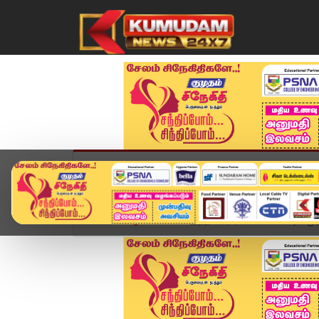
முகப்பு
விளையாட்டு
அண்மை
தமிழ்நாட
Home
ஆன்மிகம்
இந்த வார ராசிபலன்.. மேஷம் முத