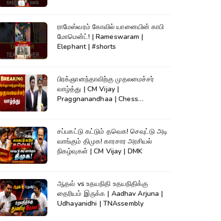
ராமேஸ்வரம் கோவில் யானையின் காபி
மோமென்ட்! | Rameswaram |
Elephant | #shorts
பிரக்ஞானந்தாவிற்கு முதலமைச்சர்
வாழ்த்து | CM Vijay |
Praggnanandhaa | Chess
Champion |KumudamNews
சப்பகட்டு கட்டும் தவெக! செவுட்டு அடி
வாங்கும் திமுக! காரசார அரசியல்
நிகழ்வுகள் | CM Vijay | DMK
ஆதவ் vs உதயநிதி உதயநிதிக்கு
தைரியம் இருக்க | Aadhav Arjuna |
Udhayanidhi | TNAssembly