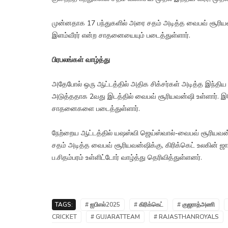
முன்னதாக 17 பந்துகளில் அரை சதம் அடித்த வைபவ் சூரிய
இளம்வீரர் என்ற சாதனையையும் படைத்துள்ளார்.
பிரபலங்கள் வாழ்த்து
அதேபோல் ஒரு ஆட்டத்தில் அதிக சிக்சர்கள் அடித்த இந்திய வ
அடுத்ததாக 2வது இடத்தில் வைபவ் சூரியவன்ஷி உள்ளார். இ
சாதனைகளை படைத்துள்ளார்.
நேற்றைய ஆட்டத்தில் யஷஸ்வி ஜெய்ஸ்வால்-வைபவ் சூரியவன்
சதம் அடித்த வைபவ் சூரியவன்ஷிக்கு, கிரிக்கெட் உலகின் ஜா
ப.சிதம்பரம் உள்ளிட்டோர் வாழ்த்து தெரிவித்துள்ளனர்.
TAGS:
# ஐபிஎல்2025
# கிரிக்கெட்
# குஜராத்அணி
CRICKET
# GUJARATTEAM
# RAJASTHANROYALS