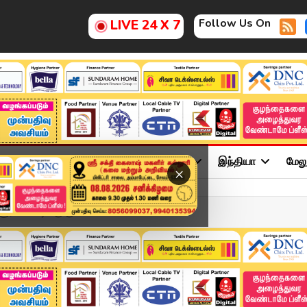
Follow Us On
LIVE 24 X 7
ு
சினிமா
அரசியல்
விளையாட்டு
இந்தியா
மேல
×
சூரியவன்ஷிக்கு குவி...