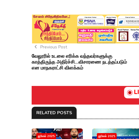
Previous Post
வேலூரில் உடலை எரிக்க வந்தவர்களுக்கு
காத்திருந்த அதிர்ச்சி...விசாரணை நடத்தப்படும்
என மாநகராட்சி விளக்கம்
L
RELATED POSTS
ஐபிஎல் 2025
ஐபிஎல் 2025