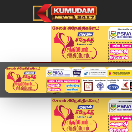
முகப்பு
விளையாட்டு
அண்மை
தமிழ்நாட
Home
ஐபிஎல் 2025
35 பந்துகளில் சதம்...வைபவ் 