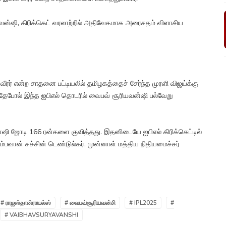
வன்ஷி, கிரிக்கெட் வரலாற்றில் அதிவேகமாக அரைசதம் விளாசிய
ீரர் என்ற சாதனை பட்டியலில் தமிழகத்தைச் சேர்ந்த முரளி விஜய்க்கு
தேபோல் இந்த ஐபிஎல் தொடரில் வைபவ் சூரியவன்ஷி பல்வேறு
ஷி ஜோடி 166 ரன்களை குவித்தது. இதனிடையே ஐபிஎல் கிரிக்கெட்டில்
ம்பவான் சச்சின் டெண்டுல்கர், முன்னாள் மத்திய நிதியமைச்சர்
# ராஜஸ்தான்ராயல்ஸ்
# வைபவ்சூரியவன்சி
# IPL2025
#
# VAIBHAVSURYAVANSHI