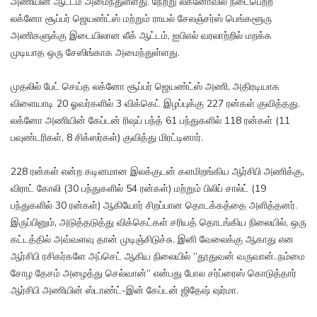
அணியின் ஆட்டம் அமைந்துள்ளது. நேற்று லக்னோவில் நடைபெற்ற
லக்னோ சூப்பர் ஜெயண்ட்ஸ் மற்றும் ராயல் சேலஞ்சர்ஸ் பெங்களூரு
அணிகளுக்கு இடையிலான லீக் ஆட்டம், ஐபிஎல் வரலாற்றில் மறக்க
முடியாத ஒரு சேஸிங்காக அமைந்துள்ளது.
முதலில் பேட் செய்த லக்னோ சூப்பர் ஜெயண்ட்ஸ் அணி, அதிரடியாக
விளையாடி 20 ஓவர்களில் 3 விக்கெட் இழப்புக்கு 227 ரன்கள் குவித்தது.
லக்னோ அணியின் கேப்டன் ரிஷப் பந்த் 61 பந்துகளில் 118 ரன்கள் (11
பவுண்டரிகள், 8 சிக்ஸர்கள்) குவித்து மிரட்டினார்.
228 ரன்கள் என்ற கடினமான இலக்குடன் களமிறங்கிய ஆர்சிபி அணிக்கு,
விராட் கோலி (30 பந்துகளில் 54 ரன்கள்) மற்றும் பிலிப் சால்ட் (19
பந்துகளில் 30 ரன்கள்) ஆகியோர் சிறப்பான தொடக்கத்தை அளித்தனர்.
இருப்பினும், அடுத்தடுத்து விக்கெட்கள் சரியத் தொடங்கிய நிலையில், ஒரு
கட்டத்தில் அவ்வளவு தான் முடிஞ்சிடுச்சு. இனி வேலைக்கு ஆகாது என
ஆர்சிபி ரசிகர்களே அப்செட் ஆகிய நிலையில் ”தூதுவன் வருவான்..நம்மை
சோழ தேசம் அழைத்து செல்வான்” என்பது போல சர்ப்ரைஸ் கொடுத்தார்
ஆர்சிபி அணியின் ஸ்டாண்ட்-இன் கேப்டன் ஜிதேஷ் ஷர்மா.