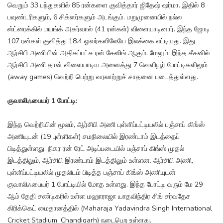
வெறும் 33 பந்துகளில் 85 ரன்களை குவித்தார் ஜிதேஷ் ஷர்மா. இதில் 8
பவுண்டரிகளும், 6 சிக்ஸர்களும் அடங்கும். மறுமுனையில் நல்ல
ஸ்ட்ரைக்கில் மயங்க் அகர்வால் (41 ரன்கள்) விளையாடினார். இந்த ஜோடி
107 ரன்கள் குவித்து 18.4 ஓவர்களிலேயே இலக்கை எட்டியது. இது
ஆர்சிபி அணியின் அதிகப்பட்ச ரன் சேஸிங் ஆகும். மேலும், இந்த சீசனில்
ஆர்சிபி அணி தான் விளையாடிய அனைத்து 7 வெளியூர் போட்டிகளிலும்
(away games) வெற்றி பெற்று வரலாற்றுச் சாதனை படைத்துள்ளது.
குவாலிஃபையர் 1 போட்டி:
இந்த வெற்றியின் மூலம், ஆர்சிபி அணி புள்ளிப்பட்டியலில் பஞ்சாப் கிங்ஸ்
அணியுடன் (19 புள்ளிகள்) சமநிலையில் இரண்டாம் இடத்தைப்
பிடித்துள்ளது. நிகர ரன் ரேட் அடிப்படையில் பஞ்சாப் கிங்ஸ் முதல்
இடத்திலும், ஆர்சிபி இரண்டாம் இடத்திலும் உள்ளன. ஆர்சிபி அணி,
புள்ளிப்பட்டியலில் முதலிடம் பிடித்த பஞ்சாப் கிங்ஸ் அணியுடன்
குவாலிஃபையர் 1 போட்டியில் மோத உள்ளது. இந்த போட்டி வரும் மே 29
ஆம் தேதி சண்டிகரில் உள்ள மஹாராஜா யாதவிந்திர சிங் சர்வதேச
கிரிக்கெட் மைதானத்தில் (Maharaja Yadavindra Singh International
Cricket Stadium, Chandigarh) நடைபெற உள்ளது.