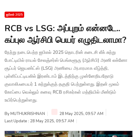
ஐபிஎல் 2025
RCB vs LSG: அப்புறம் என்னடே..
கப்புல ஆர்சிபி பெயர் எழுதிடலாமா?
நேற்று நடைபெற்ற ஐபிஎல் 2025 தொடரின் கடைசி லீக் சுற்று
போட்டியில் ராயல் சேலஞ்சர்ஸ் பெங்களூரு (ஆர்சிபி) அணி லக்னோ
சூப்பர் ஜெயண்ட்ஸ் (LSG) அணியை அபாரமாக வீழ்த்தி,
புள்ளிப்பட்டியலில் இரண்டாம் இடத்திற்கு முன்னேறியதோடு
குவாலிஃபையர் 1 சுற்றுக்குத் தகுதி பெற்றுள்ளது. இதன் மூலம்
கோப்பை வெல்லும் கனவு RCB ரசிகர்கள் மத்தியில் மீண்டும்
உயிர்பெற்றுள்ளது.
By
MUTHUKRISHNAN
28 May 2025, 09:57 AM
Last Update : 28 May 2025, 09:57 AM