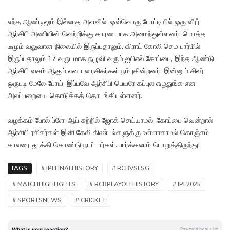
எந்த ஆண்டிலும் இல்லாத அளவில், ஒவ்வொரு போட்டியில் ஒரு வீரர்
ஆர்சிபி அணியின் வெற்றிக்கு காரணமாக அமைந்துள்ளனர். மொத்த
டீமும் வலுவான நிலையில் இருப்பதாலும், விராட் கோலி செம பார்மில்
இருப்பதாலும் 17 வருடமாக நழுவி வரும் ஐபிஎல் கோப்பை, இந்த ஆண்டு
ஆர்சிபி வசம் ஆகும் என பல ரசிகர்கள் நம்புகின்றனர். இன்னும் சிலர்
ஒருபடி மேலே போய், இப்பவே ஆர்சிபி பெயரே கப்புல எழுதுங்க என
அலப்பறையை கொடுக்கத் தொடங்கியுள்ளனர்.
வழக்கம் போல் ப்ளே-ஆப் சுற்றில் ஜோக் செய்யாமல், கோப்பை வென்றால்
ஆர்சிபி ரசிகர்கள் இனி கேலி கிண்டல்களுக்கு உள்ளாகாமல் கொஞ்சம்
காலரை தூக்கி கொண்டு நடப்பார்கள்..பார்க்கலாம் பொறுத்திருந்து!
TAGS:
# IPLFINALHISTORY
# RCBVSLSG
# MATCHHIGHLIGHTS
# RCBPLAYOFFHISTORY
# IPL2025
# SPORTSNEWS
# CRICKET