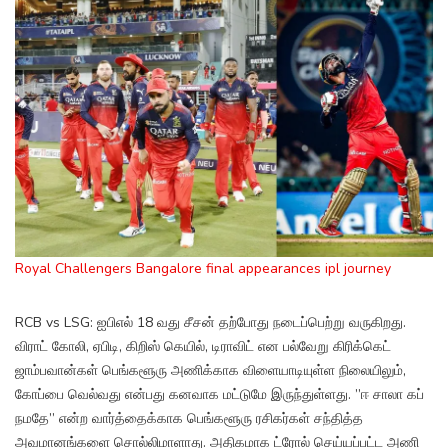
Royal Challengers Bangalore final appearances ipl journey
RCB vs LSG: ஐபிஎல் 18 வது சீசன் தற்போது நடைப்பெற்று வருகிறது.
விராட் கோலி, ஏபிடி, கிறிஸ் கெயில், டிராவிட் என பல்வேறு கிரிக்கெட்
ஜாம்பவான்கள் பெங்களூரு அணிக்காக விளையாடியுள்ள நிலையிலும்,
கோப்பை வெல்வது என்பது கனவாக மட்டுமே இருந்துள்ளது. ”ஈ சாலா கப்
நமதே” என்ற வார்த்தைக்காக பெங்களூரு ரசிகர்கள் சந்தித்த
அவமானங்களை சொல்லிமாளாது. அதிகமாக ட்ரோல் செய்யப்பட்ட அணி