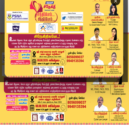
×
Home
ஐபிஎல் 2025
RCB vs LSG: அப்புறம் என்னடே.. கப்புல ஆர்சிபி பெ...