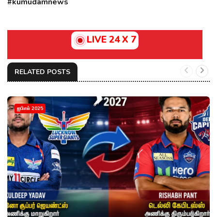
#kumudamnews
LIVE 24 X 7
RELATED POSTS
ஐபிஎல் 2025