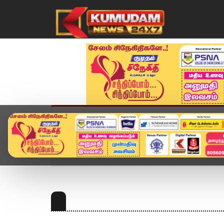
முகப்பு
விளையாட்டு
அண்மை
தமிழ்நாட
Home
Topics