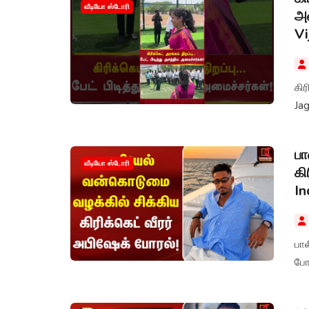
வீடியோ ஸ்டோரி
அம
Vi
கிர
Jag
பா
வீடியோ ஸ்டோரி
கி
In
பால
போர