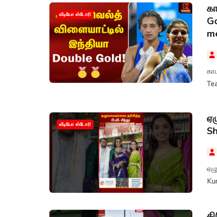
கா
வீடியோ ஸ்டோரி
Go
m
கா
Te
ஏழ
வீடியோ ஸ்டோரி
S
ஏழு
Ku
கி