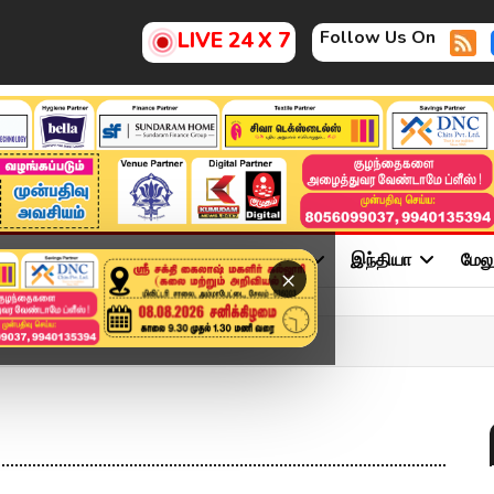
Follow Us On
LIVE 24 X 7
ு
சினிமா
அரசியல்
விளையாட்டு
இந்தியா
மேல
×