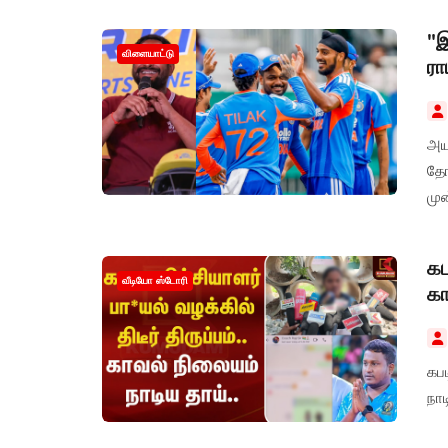
"இ
விளையாட்டு
ரா
அய
தோ
முன
கப
வீடியோ ஸ்டோரி
கா
கபட
நா