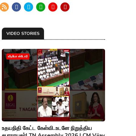
VIDEO STORIES
வீடியோ ஸ்டோரி
உதயநிதி கேட்ட கேள்வி..உடனே நிறுத்திய
சபாநாயகர்| TN Assembly 2026 | CM Vijay