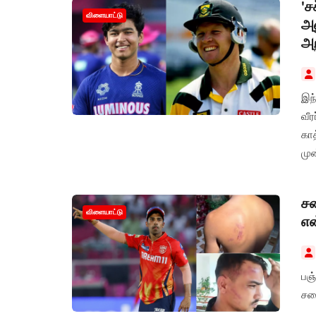
'ச
விளையாட்டு
அன
அ
இந்
வீர
காத
முன
சம
விளையாட்டு
எ
பஞ்
சமை