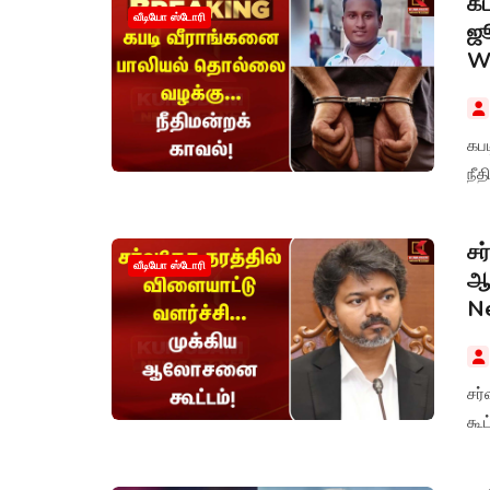
கப
வீடியோ ஸ்டோரி
ஜூ
W
கப
நீத
சர
வீடியோ ஸ்டோரி
ஆல
N
சர
கூ