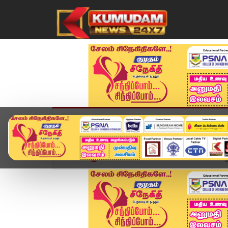
முகப்பு
விளையாட்டு
அண்மை
தமிழ்நாட
Home
ஐபிஎல் 2025
RCB VS PBKS IPL FINAL: ஐப