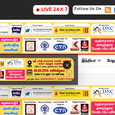
Follow Us On
LIVE 24 X 7
ு
சினிமா
அரசியல்
விளையாட்டு
இந்தியா
மேல
×
ிஎல் 2025 வெற்றி கோப...