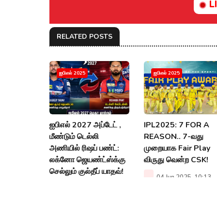
L
RELATED POSTS
ஐபிஎல் 2025
ஐபிஎல் 2025
ஐபிஎல் 2027 அப்டேட் ,
IPL2025: 7 FOR A
மீண்டும் டெல்லி
REASON.. 7-வது
அணியில் ரிஷப் பண்ட்:
முறையாக Fair Play
லக்னோ ஜெயண்ட்ஸ்க்கு
விருது வென்ற CSK!
செல்லும் குல்தீப் யாதவ்!
04 Jun 2025, 10:13
AM
21 Jun 2026, 10:00
PM