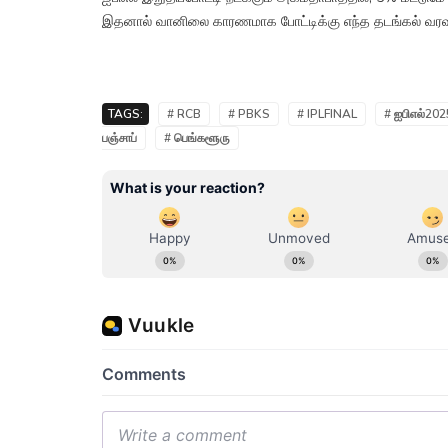
இதனால் வானிலை காரணமாக போட்டிக்கு எந்த தடங்கல் வரவும
TAGS:
# RCB
# PBKS
# IPLFINAL
# ஐபிஎல்202
பஞ்சாப்
# பெங்களூரு