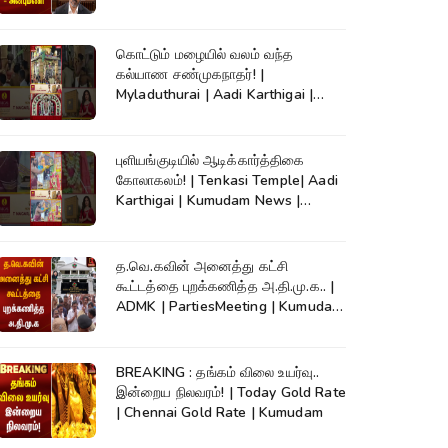
| CM Vijay
கொட்டும் மழையில் வலம் வந்த
கல்யாண சண்முகநாதர்! |
Myladuthurai | Aadi Karthigai |
Kumudam News |
புளியங்குடியில் ஆடிக்கார்த்திகை
கோலாகலம்! | Tenkasi Temple| Aadi
Karthigai | Kumudam News |
#shorts
த.வெ.கவின் அனைத்து கட்சி
கூட்டத்தை புறக்கணித்த அ.தி.மு.க.. |
ADMK | PartiesMeeting | Kumudam
News
BREAKING : தங்கம் விலை உயர்வு..
இன்றைய நிலவரம்! | Today Gold Rate
| Chennai Gold Rate | Kumudam