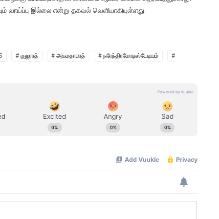
் வாய்ப்பு இல்லை என்று தகவல் வெளியாகியுள்ளது.
5
# குஜராத்
# அகமதாபாத்
# நரேந்திரமோடிஸ்டேடியம்
#