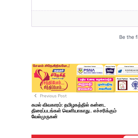
Previous Post
கமல் விவகாரம்: தமிழகத்தில் கன்னட
திரைப்படங்கள் வெளியாகாது.. எச்சரிக்கும்
வேல்முருகன்