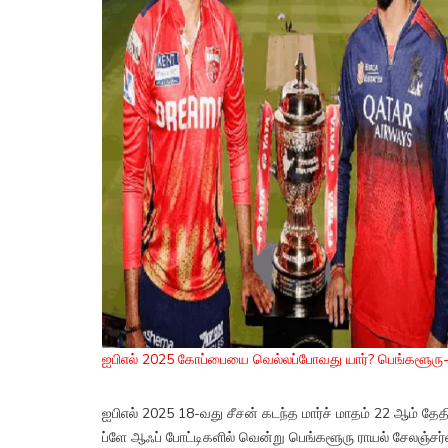
ஐபிஎல் 2025 கோப்பையை வெல்லப்போவது யார்? பெங்களூரு-பஞ
ஐபிஎல் 2025 18-வது சீசன் கடந்த மார்ச் மாதம் 22 ஆம் த
ப்ளே ஆஃப் போட்டிகளில் வென்று பெங்களூரு ராயல் சேலஞ்சர்ஸ்