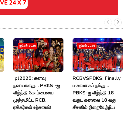
IVE 24 X 7
R
ஐபிஎல் 2025
ஐபிஎல் 2025
இற
வ
தே
ipl2025: கனவு
RCBVSPBKS: Finally
P
நனவானது... PBKS -ஐ
ஈ சாலா கப் நம்து...
வீழ்த்தி கோப்பையை
PBKS-ஐ வீழ்த்தி 18
முத்தமிட்ட RCB..
வருட கனவை 18 வது
ரசிகர்கள் உற்சாகம்!
சீசனில் நிறைவேற்றிய
RCB!
04 Jun 2025, 07:40
AM
04 Jun 2025, 06:38
AM