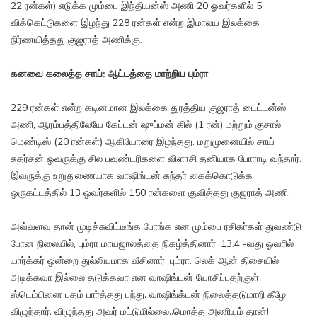
22 ரன்கள்) எடுக்க மும்பை இந்தியன்ஸ் அணி 20 ஓவர்களில் 5
விக்கெட்டுகளை இழந்து 228 ரன்கள் என்ற இமாலய இலக்கை
நிர்ணயித்தது குஜராத் அணிக்கு.
கனவை கலைத்த சாய்: ஆட்டத்தை மாற்றிய பும்ரா
229 ரன்கள் என்ற கடினமான இலக்கை துரத்திய குஜராத் டைட்டன்ஸ்
அணி, ஆரம்பத்திலேயே கேப்டன் ஷுப்மன் கில் (1 ரன்) மற்றும் குசால்
மெண்டிஸ் (20 ரன்கள்) ஆகியோரை இழந்தது. மறுமுனையில் சாய்
சுதர்சன் ஒவருக்கு சில பவுண்டரிகளை விளாசி தனியாக போராடி வந்தார்.
இவருக்கு உறுதுணையாக வாஷிங்டன் சுந்தர் கைக்கொடுக்க
ஒருகட்டத்தில் 13 ஓவர்களில் 150 ரன்களை குவித்தது குஜராத் அணி.
அவ்வளவு தான் முடிச்சுவிட்டீங்க போங்க என மும்பை ரசிகர்கள் துவண்டு
போன நிலையில், பும்ரா மாயஜாலத்தை நிகழ்த்தினார். 13.4 -வது ஓவரில்
யார்க்கர் ஒன்றை துல்லியமாக வீசினார், பும்ரா. லெக் ஆன் திசையில்
அடிக்கவா இல்லை தடுக்கவா என வாஷிங்டன் யோசிப்பதற்குள்
ஸ்டெம்பினை பதம் பார்த்தது பந்து. வாஷிங்க்டன் நிலைத்தடுமாறி கீழே
விழுந்தார். விழுந்தது அவர் மட்டுமில்லை..மொத்த அணியும் தான்!