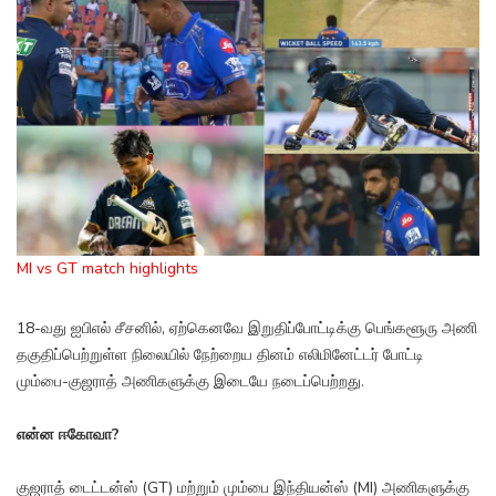
MI vs GT match highlights
18-வது ஐபிஎல் சீசனில், ஏற்கெனவே இறுதிப்போட்டிக்கு பெங்களூரு அணி
தகுதிப்பெற்றுள்ள நிலையில் நேற்றைய தினம் எலிமினேட்டர் போட்டி
மும்பை-குஜராத் அணிகளுக்கு இடையே நடைப்பெற்றது.
என்ன ஈகோவா?
குஜராத் டைட்டன்ஸ் (GT) மற்றும் மும்பை இந்தியன்ஸ் (MI) அணிகளுக்கு