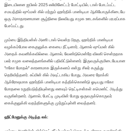
இடையிலான ஐபிஎல் 2025 எலிமினேட்டர் போட்டியில், டாஸ் போடப்பட்ட
சமயத்தில் ஷுப்மன் கில் மற்றும் ஹார்திக் பாண்டியா ஆகியோருக்கிடையே
ஒரு அசாதாரணமான சூழ்நிலை நிலவியது சமூக ஊடகங்களில் பரபரப்பாக
பேசப்பட்டது.
மும்பை இந்தியன்ஸ் அணி டாஸ் வென்ற பிறகு, ஹார்திக் பாண்டியா
வழக்கம்போல கைகுலுக்க கையை நீட்டினார், ஆனால் ஷுப்மன் கில்
அதைக் கவனிக்கவில்லை. ஆனால், வேண்டுமென்றே விலகி சென்றதாக
பலர் சமூக வலைத்தளங்களில் பதிவிட்டுள்ளனர். இருவருக்குமிடையேயான
"ஈகோ மோதல்" காரணமாக இருக்கலாம் என்று சிலர் கருத்து
தெரிவித்தனர். சுப்மின் கில் அவுட்டாகிய போது, அவரை நோக்கி
ஆக்ரோஷமாக ஹார்திக் பாண்டியா கத்திக்கொண்டு ஓடியது ஈகோ
மோதலை உறுதிபடுத்தியுள்ளது எனவும் நெட்டிசன்கள் கமெண்ட் அடித்து
வருகின்றனர். ஆனால், போட்டி முடிவின் போது ஒருவருக்கொருவர்
கைக்குலுக்கி வதந்திகளுக்கு முற்றுப்புள்ளி வைத்தனர்.
ஹிட்மேனுக்கு அடித்த லக்: