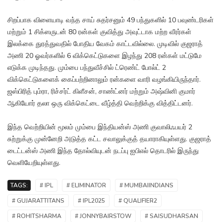
சிறப்பாக விளையாடி வந்த சாய் சுதர்சனும் 49 பந்துகளில் 10 பவுண்டரிகள்
மற்றும் 1 சிக்ஸருடன் 80 ரன்கள் குவித்து அவுட்டாக மற்ற வீரர்கள்
இலக்கை துரத்துவதில் போதிய வேகம் காட்டவில்லை. முடிவில் குஜராத்
அணி 20 ஓவர்களில் 6 விக்கெட்டுகளை இழந்து 208 ரன்கள் மட்டுமே
எடுக்க முடிந்தது. மும்பை பந்துவீச்சில் ட்ரெண்ட் போல்ட் 2
விக்கெட்டுகளைக் கைப்பற்றினாலும் ரன்களை வாரி வழங்கியிருந்தார்.
ஜஸ்பிரித் பும்ரா, ரிச்சர்ட் கிளீசன், சாண்ட்னர் மற்றும் அஷ்வினி குமார்
ஆகியோர் தலா ஒரு விக்கெட்டை வீழ்த்தி வெற்றிக்கு வித்திட்டனர்.
இந்த வெற்றியின் மூலம் மும்பை இந்தியன்ஸ் அணி குவாலிஃபயர் 2
சுற்றுக்கு முன்னேறி அடுத்த கட்ட சவாலுக்குத் தயாராகியுள்ளது. குஜராத்
டைட்டன்ஸ் அணி இந்த தோல்வியுடன் நடப்பு ஐபிஎல் தொடரில் இருந்து
வெளியேறியுள்ளது.
TAGS:
# IPL
# ELIMINATOR
# MUMBAIINDIANS
# GUJARATTITANS
# IPL2025
# QUALIFIER2
# ROHITSHARMA
# JONNYBAIRSTOW
# SAISUDHARSAN