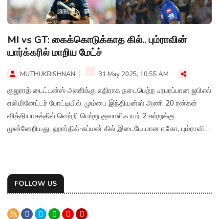
MI vs GT: கைக்கொடுக்காத கில்.. பும்ராவின்
யார்க்கரில் மாறிய மேட்ச்
MUTHUKRISHNAN
31 May 2025, 10:55 AM
குஜராத் டைட்டன்ஸ் அணிக்கு எதிராக நடைபெற்ற பரபரப்பான ஐபிஎல்
எலிமினேட்டர் போட்டியில், மும்பை இந்தியன்ஸ் அணி 20 ரன்கள்
வித்தியாசத்தில் வெற்றி பெற்று குவாலிஃபயர் 2 சுற்றுக்கு
முன்னேறியது. ஹார்திக்-சுப்மன் கில் இடையேயான ஈகோ, பும்ராவின்
துல்லியமான யார்க்கர், ஹிட்மேனுக்கு அடித்த லக் என நேற்றைய
போட்டி விறுவிறுப்புக்கு பஞ்சமின்றி இருந்தது.
FOLLOW US