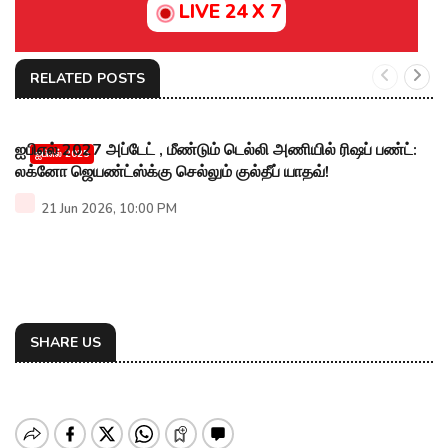
LIVE 24 X 7
RELATED POSTS
ஐபிஎல் 2027 அப்டேட் , மீண்டும் டெல்லி அணியில் ரிஷப் பண்ட்:
ஐபிஎல் 2025
லக்னோ ஜெயண்ட்ஸ்க்கு செல்லும் குல்தீப் யாதவ்!
21 Jun 2026, 10:00 PM
SHARE US