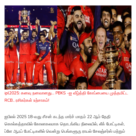
ipl2025: கனவு நனவானது... PBKS -ஐ வீழ்த்தி கோப்பையை முத்தமிட்ட
RCB.. ரசிகர்கள் உற்சாகம்!
ஐபிஎல் 2025 18-வது சீசன் கடந்த மார்ச் மாதம் 22 ஆம் தேதி
கொல்கத்தாவில் கோலாகலமாக தொடங்கிய நிலையில், லீக் போட்டிகள்,
ப்ளே ஆஃப் போட்டிகளில் வென்று பெங்களூரு ராயல் சேலஞ்சர்ஸ் மற்றும்