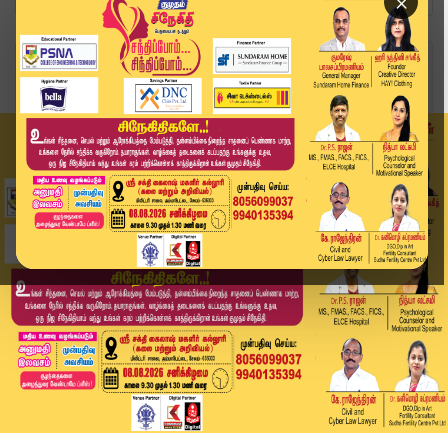
×
Home
ஐபிஎல் 2025
ipl2025: கனவு நனவானது... PBKS -ஐ வீழ்த்தி கோப்...