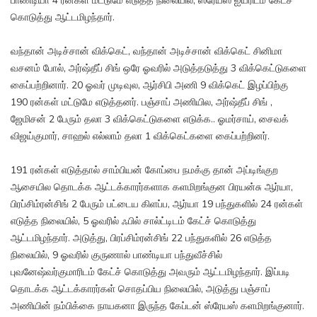
பாண்டியா 4 ரன்கள் மட்டுமே எடுத்த நிலையில், ஸ்ரேயஸ் ஐயரிடம் கேட்ச்
கொடுத்து ஆட்டமிழந்தார்.
வந்தான் அடிச்சான் விக்கெட், வந்தான் அடிச்சான் விக்கெட் சினிமா
வசனம் போல், அர்ஷ்தீப் சிங் ஒரே ஓவரில் அடுத்தடுத்து 3 விக்கெட்டுகளை
கைப்பற்றினார். 20 ஓவர் முடிவுல, ஆர்சிபி அணி 9 விக்கெட் இழப்பிற்கு
190 ரன்கள் மட்டுமே எடுத்தனர். பஞ்சாப் அணியில, அர்ஷ்தீப் சிங் ,
ஜேமிசன் 2 பேரும் தலா 3 விக்கெட்டுகளை எடுக்க.. ஓமர்சாய், சைவக்
விஜய்குமார், சாஹல் எல்லாம் தலா 1 விக்கெட்களை கைப்பற்றினர்.
191 ரன்கள் எடுத்தால் சாம்பியன் கோப்பை நமக்கு தான் அப்டிங்குற
ஆசையில தொடக்க ஆட்டக்காரர்களாக களமிறங்குன பிரயன்சு ஆர்யா,
பிரப்சிம்ரன்சிங் 2 பேரும் பட்டைய கிளப்ப, ஆர்யா 19 பந்துகளில் 24 ரன்கள்
எடுத்த நிலையில், 5 ஓவரில் ஃபில் சால்ட்டிடம் கேட்ச் கொடுத்து
ஆட்டமிழந்தார். அடுத்து, பிரப்சிம்ரன்சிங் 22 பந்துகளில் 26 எடுத்த
நிலையில், 9 ஓவரில் குருணால் பாண்டியா பந்துவீச்சில்
புவனேஷ்வர்குமாரிடம் கேட்ச் கொடுத்து அவரும் ஆட்டமிழந்தார். இப்படி
தொடக்க ஆட்டக்காரர்கள் சொதப்பிய நிலையில், அடுத்து பஞ்சாப்
அணியின் நம்பிக்கை நாயகனா இருந்த கேப்டன் ஸ்ரேயஸ் களமிறங்குனார்.