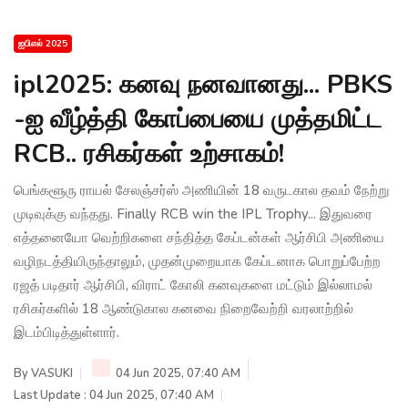
ஐபிஎல் 2025
ipl2025: கனவு நனவானது... PBKS
-ஐ வீழ்த்தி கோப்பையை முத்தமிட்ட
RCB.. ரசிகர்கள் உற்சாகம்!
பெங்களூரு ராயல் சேலஞ்சர்ஸ் அணியின் 18 வருடகால தவம் நேற்று
முடிவுக்கு வந்தது. Finally RCB win the IPL Trophy... இதுவரை
எத்தனையோ வெற்றிகளை சந்தித்த கேப்டன்கள் ஆர்சிபி அணியை
வழிநடத்தியிருந்தாலும், முதன்முறையாக கேப்டனாக பொறுப்பேற்ற
ரஜத் படிதார் ஆர்சிபி, விராட் கோலி கனவுகளை மட்டும் இல்லாமல்
ரசிகர்களில் 18 ஆண்டுகால கனவை நிறைவேற்றி வரலாற்றில்
இடம்பிடித்துள்ளார்.
By
VASUKI
04 Jun 2025, 07:40 AM
Last Update : 04 Jun 2025, 07:40 AM