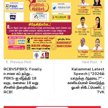
Previous Post
Next Post
RCBVSPBKS: Finally
Kaliammal Latest
ஈ சாலா கப் நம்து...
Speech | "2026ல்
PBKS-ஐ வீழ்த்தி 18
யாருக்கு ஆதரவு..?" -
வருட கனவை 18 வது
காளியம்மாள் கொடுத்த
சீசனில் நிறைவேற்றிய
ஓபன் ஸ்டேட்மெண்ட் |
RCB!
TVK