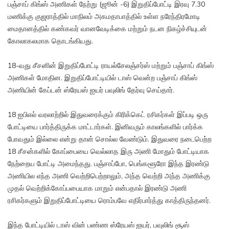
பஞ்சாப் கிங்ஸ் அணிகள் நேற்று (ஜூன் -6) இறுதிப்போட்டி இரவு 7.30
மணிக்கு குஜராத்தில் மாநிலம் அகமதாபாத்தில் உள்ள நரேந்திரமோடி
மைதானத்தில் கண்கவர் வானவேடிக்கை மற்றும் நடன நிகழ்ச்சியுடன்
கோலாகலமாக தொடங்கியது.
18-வது சீசனின் இறுதிப்போட்டி ராயல்சேலஞ்சர்ஸ் மற்றும் பஞ்சாப் கிங்ஸ்
அணிகள் மோதின. இறுதிப்போட்டியில் டாஸ் வென்ற பஞ்சாப் கிங்ஸ்
அணியின் கேப்டன் ஸ்ரேயஸ் ஐயர் பவுலிங் தேர்வு செய்தார்.
18 ஐபிஎல் வரலாற்றில் இதுவரைக்கும் கிரிக்கெட் ரசிகர்கள் இப்படி ஒரு
போட்டியை பார்த்திருக்க மாட்டார்கள். இனிவரும் காலங்களில் பார்க்க
போவதும் இல்லை என்று தான் சொல்ல வேண்டும். இதுவரை நடைபெற்ற
18 சீசன்களில் கோப்பையை வெல்லாத இரு அணி மோதும் போட்டியாக
நேற்றைய போட்டி அமைந்தது. பஞ்சாப்போ, பெங்களூரோ இந்த இரண்டு
அணியில எந்த அணி வெற்றிபெற்றாலும், அந்த வெற்றி அந்த அணிக்கு
முதல் வெற்றிக்கோப்பபையாக மாறும் என்பதால் இரண்டு அணி
ரசிகர்களும் இறுதிப்போட்டியை ரொம்பவே எதிர்பார்த்து காத்திருந்தனர்.
இந்த போட்டியில் டாஸ் வின் பண்ண ஸ்ரேயஸ் ஐயர், பவுலிங் சூஸ்