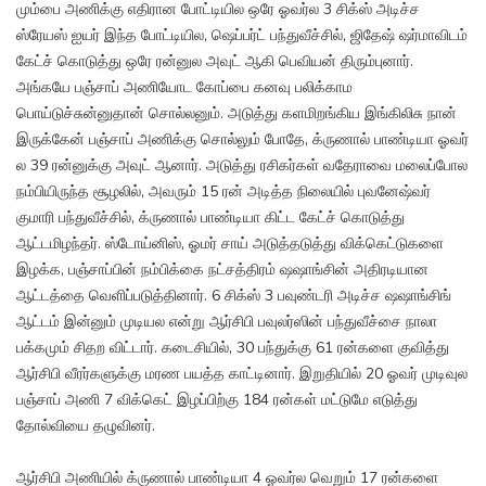
மும்பை அணிக்கு எதிரான போட்டியில ஒரே ஓவர்ல 3 சிக்ஸ் அடிச்ச
ஸ்ரேயஸ் ஐயர் இந்த போட்டியில, ஷெப்பர்ட் பந்துவீச்சில், ஜிதேஷ் ஷர்மாவிடம்
கேட்ச் கொடுத்து ஒரே ரன்னுல அவுட் ஆகி பெவியன் திரும்புனார்.
அங்கயே பஞ்சாப் அணியோட கோப்பை கனவு பலிக்காம
பொய்டுச்சுன்னுதான் சொல்லனும். அடுத்து களமிறங்கிய இங்கிலிசு நான்
இருக்கேன் பஞ்சாப் அணிக்கு சொல்லும் போதே, க்ருணால் பாண்டியா ஓவர்
ல 39 ரன்னுக்கு அவுட் ஆனார். அடுத்து ரசிகர்கள் வதேராவை மலைப்போல
நம்பியிருந்த சூழலில், அவரும் 15 ரன் அடித்த நிலையில் புவனேஷ்வர்
குமாரி பந்துவீச்சில், க்ருணால் பாண்டியா கிட்ட கேட்ச் கொடுத்து
ஆட்டமிழந்தர். ஸ்டோய்னிஸ், ஓமர் சாய் அடுத்தடுத்து விக்கெட்டுகளை
இழக்க, பஞ்சாப்பின் நம்பிக்கை நட்சத்திரம் ஷஷாங்சின் அதிரடியான
ஆட்டத்தை வெளிப்படுத்தினார். 6 சிக்ஸ் 3 பவுண்டரி அடிச்ச ஷஷாங்சிங்
ஆட்டம் இன்னும் முடியல என்று ஆர்சிபி பவுலர்ஸின் பந்துவீச்சை நாலா
பக்கமும் சிதற விட்டார். கடைசியில், 30 பந்துக்கு 61 ரன்களை குவித்து
ஆர்சிபி வீரர்களுக்கு மரண பயத்த காட்டினார். இறுதியில் 20 ஓவர் முடிவுல
பஞ்சாப் அணி 7 விக்கெட் இழப்பிற்கு 184 ரன்கள் மட்டுமே எடுத்து
தோல்வியை தழுவினர்.
ஆர்சிபி அணியில் க்ருணால் பாண்டியா 4 ஓவர்ல வெறும் 17 ரன்களை