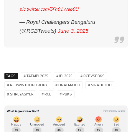
pic.twitter.com/5Fh01Wep0U
— Royal Challengers Bengaluru
(@RCBTweets)
June 3, 2025
TAGS:
# TATAIPL2025
# IPL2025
# RCBVSPBKS
# RCBWINTHEIPLTROPY
# FINALMATCH
# VIRATKOHLI
# SHREYASIYER
# RCB
# PBKS