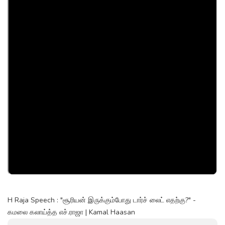
H Raja Speech : "சூரியன் இருக்கும்போது டார்ச் லைட் எதற்கு?" -
கமலை கலாய்த்த எச்.ராஜா | Kamal Haasan