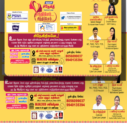
×
Home
வீடியோ ஸ்டோரி
H Raja Speech : "சூரியன் இருக்கும்போது டார்ச் ல...