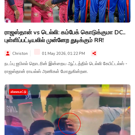
ராஜஸ்தான் vs டெல்லி: கம்பேக் கொடுக்குமா DC..
புள்ளிப்பட்டியலில் முன்னேற துடிக்கும் RR!
Christon
01 May 2026, 01:22 PM
நடப்பு ஐபிஎல் தொடரின் இன்றைய ஆட்டத்தில் டெல்லி கேபிட்டல்ஸ் -
ராஜஸ்தான் ராயல்ஸ் அணிகள் மோதுகின்றன.
விளையாட்டு