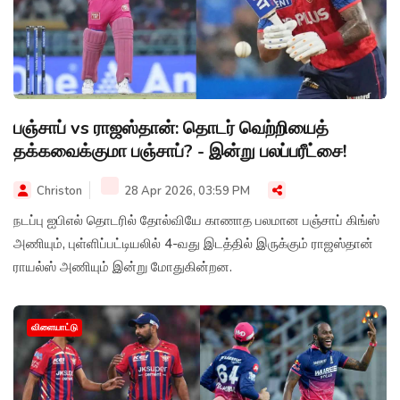
பஞ்சாப் vs ராஜஸ்தான்: தொடர் வெற்றியைத்
தக்கவைக்குமா பஞ்சாப்? - இன்று பலப்பரீட்சை!
Christon
28 Apr 2026, 03:59 PM
நடப்பு ஐபிஎல் தொடரில் தோல்வியே காணாத பலமான பஞ்சாப் கிங்ஸ்
அணியும், புள்ளிப்பட்டியலில் 4-வது இடத்தில் இருக்கும் ராஜஸ்தான்
ராயல்ஸ் அணியும் இன்று மோதுகின்றன.
விளையாட்டு