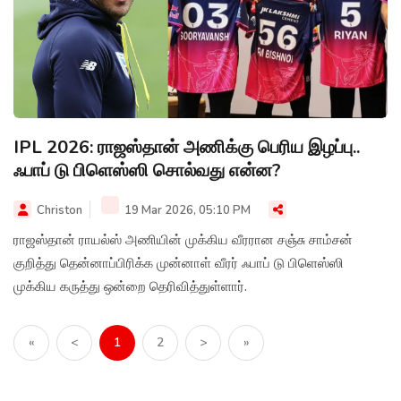
IPL 2026: ராஜஸ்தான் அணிக்கு பெரிய இழப்பு..
ஃபாப் டு பிளெஸ்ஸி சொல்வது என்ன?
Christon
19 Mar 2026, 05:10 PM
ராஜஸ்தான் ராயல்ஸ் அணியின் முக்கிய வீரரான சஞ்சு சாம்சன்
குறித்து தென்னாப்பிரிக்க முன்னாள் வீரர் ஃபாப் டு பிளெஸ்ஸி
முக்கிய கருத்து ஒன்றை தெரிவித்துள்ளார்.
«
<
1
2
>
»