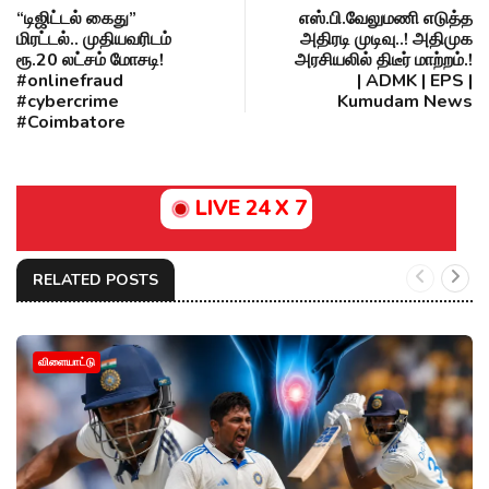
“டிஜிட்டல் கைது”
எஸ்.பி.வேலுமணி எடுத்த
மிரட்டல்.. முதியவரிடம்
அதிரடி முடிவு..! அதிமுக
ரூ.20 லட்சம் மோசடி!
அரசியலில் திடீர் மாற்றம்.!
#onlinefraud
| ADMK | EPS |
#cybercrime
Kumudam News
#Coimbatore
LIVE 24 X 7
RELATED POSTS
விளையாட்டு