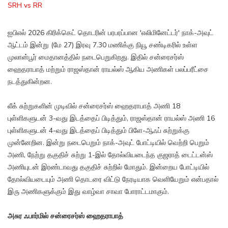
SRH vs RR
ஐபிஎல் 2026 கிரிக்கெட் தொடரின் பரபரப்பான 'எலிமினேட்டர்' நாக்-அவுட்
ஆட்டம் இன்று (மே 27) இரவு 7.30 மணிக்கு நியூ சண்டிகரில் உள்ள
முலான்பூர் மைதானத்தில் நடைபெறுகிறது. இதில் சன்ரைசர்ஸ்
ஹைதராபாத் மற்றும் ராஜஸ்தான் ராயல்ஸ் ஆகிய அணிகள் பலப்பரீட்சை
நடத்துகின்றன.
லீக் சுற்றுகளின் முடிவில் சன்ரைசர்ஸ் ஹைதராபாத் அணி 18
புள்ளிகளுடன் 3-வது இடத்தைப் பிடித்தும், ராஜஸ்தான் ராயல்ஸ் அணி 16
புள்ளிகளுடன் 4-வது இடத்தைப் பிடித்தும் பிளே-ஆஃப் சுற்றுக்கு
முன்னேறின. இன்று நடைபெறும் நாக்-அவுட் போட்டியில் வெற்றி பெறும்
அணி, நேற்று தகுதிச் சுற்று 1-இல் தோல்வியடைந்த குஜராத் டைட்டன்ஸ்
அணியுடன் இரண்டாவது தகுதிச் சுற்றில் மோதும். இன்றைய போட்டியில்
தோல்வியடையும் அணி தொடரை விட்டு நேரடியாக வெளியேறும் என்பதால்
இரு அணிகளுக்கும் இது வாழ்வா சாவா போராட்டமாகும்.
அசுர ஃபார்மில் சன்ரைசர்ஸ் ஹைதராபாத்