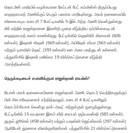
தொடரின் பாதியில் வழக்கமான கேப்டன் பேட் கம்மின்ஸ் திரும்பியது
ஹைதராபாத் அணிக்குப் பெரும் பலமாக மாறியுள்ளது. அவர் தலைமையில்
விளையாடிய கடைசி 7 போட்டிகளில் 5-இல் அந்த அணி வென்றுள்ளது.
லீக் சுற்றில் ராஜஸ்தானை இரண்டு முறை வீழ்த்திய நம்பிக்கையுடன்
ஹைதராபாத் களம் காண்கிறது. பேட்டிங்கில் ஹென்ரிச் கிளாசன் (606
ரன்கள்), இஷான் கிஷன் (569 ரன்கள்), அபிஷேக் சர்மா (563 ரன்கள்)
மற்றும் டிராவிஸ் ஹெட் (393 ரன்கள்) என அசுர பலத்துடன் உள்ளனர்.
பந்துவீச்சில் இஷான் மலிங்கா 19 விக்கெட்டுகளை வீழ்த்தி
அசத்தியுள்ளார்.
நெருக்கடியைச் சமாளிக்குமா ராஜஸ்தான் ராயல்ஸ்?
ரியான் பராக் தலைமையிலான ராஜஸ்தான் அணி, தொடர் வெற்றிகளுக்குப்
பின் சில சரிவுகளைச் சந்தித்தாலும், கடைசி 4 போட்டிகளிலும்
தொடர்ச்சியாக வென்று நாக்-அவுட் சுற்றுக்குள் நுழைந்துள்ளது.
பேட்டிங்கில் 15 வயதான இளம் வீரர் வைபவ் சூர்யவன்ஷி (583 ரன்கள்),
துருவ் ஜூரெல் (458 ரன்கள்) மற்றும் யஷஸ்வி ஜெய்ஸ்வால் (397 ரன்கள்)
ஆகியோர் தூணாக விளங்குகிறார்கள். பந்துவீச்சில் 21 விக்கெட்டுகளைச்