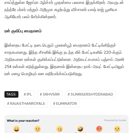
சாய்த்துள்ள ஜோப்ரா ஆர்ச்சர் முதன்மை பலமாக இருக்கிறார். அவருடன்
நந்த்ரே பர்கர் மற்றும் அறிமுக சுழற்பந்து வீச்சாளர் யாஷ் ராஜ் பூனியா
ஆகியோர் பலம் சேர்க்கின்றனர்.
ரன் குவிப்பு மைதானம்
இன்றைய போட்டி நடைபெறும் முலான்பூர் மைதானம் பேட்டிங்கிற்குச்
சாதகமானது. இந்த சீசனில் இங்கு நடந்த லீக் போட்டிகளில் 220-க்கும்
அதிகமான ரன்கள் குவிக்கப்பட்டுள்ளன. அதிகபட்சமாகப் பஞ்சாப் அணி
254 ரன்கள் எடுத்துள்ளது. இதனால் இன்றைய நாக்-அவுட் போட்டியிலும்
ரன் மழை பொழியும் என எதிர்பார்க்கப்படுகிறது.
TAGS:
# IPL
# SRHVSRR
# SUNRISERSHYDERABAD
# RAJASTHANROYALS
# ELIMINATOR