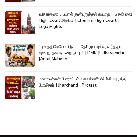
விசாரணை பெயரில் துன்புறுத்தல் கூடாது..! சென்னை
High Court அதிரடி | Chennai High Court |
LegalRights
'முகத்திலேயே விழிக்காதே!' முடிவுக்கு வந்ததா
மூன்று தலைமுறை நட்பு..? | DMK |Udhayanidhi
|Anbil Mahesh
மாணவர்கள் போராட்டம்..! தண்ணீர் பீய்ச்சி அடித்த
போலீசார் | Jharkhand | Protest