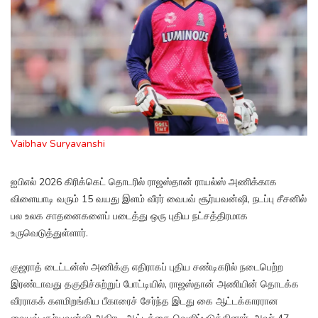
Vaibhav Suryavanshi
ஐபிஎல் 2026 கிரிக்கெட் தொடரில் ராஜஸ்தான் ராயல்ஸ் அணிக்காக
விளையாடி வரும் 15 வயது இளம் வீரர் வைபவ் சூர்யவன்ஷி, நடப்பு சீசனில்
பல உலக சாதனைகளைப் படைத்து ஒரு புதிய நட்சத்திரமாக
உருவெடுத்துள்ளார்.
குஜராத் டைட்டன்ஸ் அணிக்கு எதிராகப் புதிய சண்டிகரில் நடைபெற்ற
இரண்டாவது தகுதிச்சுற்றுப் போட்டியில், ராஜஸ்தான் அணியின் தொடக்க
வீரராகக் களமிறங்கிய பீகாரைச் சேர்ந்த இடது கை ஆட்டக்காரரான