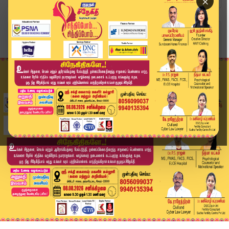
×
Home
விளையாட்டு
ஐபிஎல் 2026-ல் உலக சாதனை படைத்த 15 வயது வைபவ் ச...