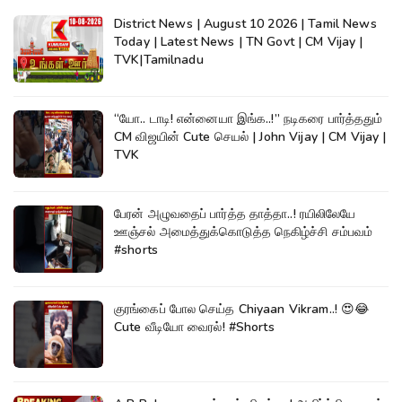
District News | August 10 2026 | Tamil News
Today | Latest News | TN Govt | CM Vijay |
TVK|Tamilnadu
“யோ.. டாடி! என்னையா இங்க..!” நடிகரை பார்த்ததும்
CM விஜயின் Cute செயல் | John Vijay | CM Vijay |
TVK
பேரன் அழுவதைப் பார்த்த தாத்தா..! ரயிலிலேயே
ஊஞ்சல் அமைத்துக்கொடுத்த நெகிழ்ச்சி சம்பவம்
#shorts
குரங்கைப் போல செய்த Chiyaan Vikram..! 😍😂
Cute வீடியோ வைரல்! #Shorts