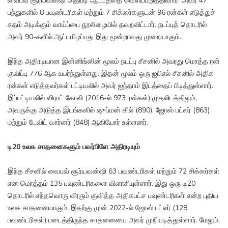
வைபவ் சூர்யவன்ஷி அதிரடி ஆட்டத்தை வெளிப்படுத்தினார். அவர் 47
பந்துகளில் 8 பவுண்டரிகள் மற்றும் 7 சிக்ஸர்களுடன் 96 ரன்கள் எடுத்துச்
சதம் அடிக்கும் வாய்ப்பை நூலிழையில் தவறவிட்டார். நடப்புத் தொடரில்
அவர் 90-களில் ஆட்டமிழப்பது இது மூன்றாவது முறையாகும்.
இந்த அதிரடியான இன்னிங்ஸின் மூலம் நடப்பு சீசனில் அவரது மொத்த ரன்
குவிப்பு 776 ஆக உயர்ந்துள்ளது. இதன் மூலம் ஒரு ஐபிஎல் சீசனில் அதிக
ரன்கள் எடுத்தவர்கள் பட்டியலில் அவர் ஐந்தாம் இடத்தைப் பிடித்துள்ளார்.
இப்பட்டியலில் விராட் கோலி (2016-ல் 973 ரன்கள்) முதலிடத்திலும்,
அவருக்கு அடுத்த இடங்களில் ஷுப்மன் கில் (890), ஜோஸ் பட்லர் (863)
மற்றும் டேவிட் வார்னர் (848) ஆகியோர் உள்ளனர்.
டி20 உலக சாதனைகளும் பவர்பிளே அதிரடியும்
இந்த சீசனில் வைபவ் சூர்யவன்ஷி 63 பவுண்டரிகள் மற்றும் 72 சிக்ஸர்கள்
என மொத்தம் 135 பவுண்டரிகளை விளாசியுள்ளார். இது ஒரு டி20
தொடரில் எந்தவொரு வீரரும் குவித்த அதிகபட்ச பவுண்டரிகள் என்ற புதிய
உலக சாதனையாகும். இதற்கு முன் 2022-ல் ஜோஸ் பட்லர் (128
பவுண்டரிகள்) படைத்திருந்த சாதனையை அவர் முறியடித்துள்ளார். மேலும்,