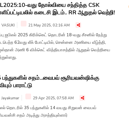
L2025:10-வது தோல்வியை சந்தித்த CSK
ள்ளிப்பட்டியலில் கடைசி இடம்.. RR ஆறுதல் வெற்றி!
VASUKI
21 May 2025, 02:16 AM
்பு ஐபிஎல் 2025 கிரிக்கெட் தொடரின் 18-வது சீசனில் நேற்று
ைபெற்ற 62வது லீக் போட்டியில், சென்னை அணியை வீழ்த்தி,
அணி 6 விக்கெட் வித்தியாசத்தில் ஆறுதல் வெற்றியை
்றுள்ளது.
 பந்துகளில் சதம்...வைபவ் சூரியவன்ஷிக்கு
வியும் பாராட்டு
Jayakumar
29 Apr 2025, 07:58 AM
ிஎல் தொடரில் 35 பந்துகளில் 14 வயது சிறுவன் வைபவ்
ியவன்சி சதம் அடித்து அசத்தியுள்ளார்