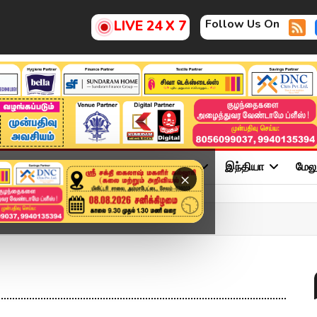
Follow Us On
LIVE 24 X 7
ு
சினிமா
அரசியல்
விளையாட்டு
இந்தியா
மேல
×