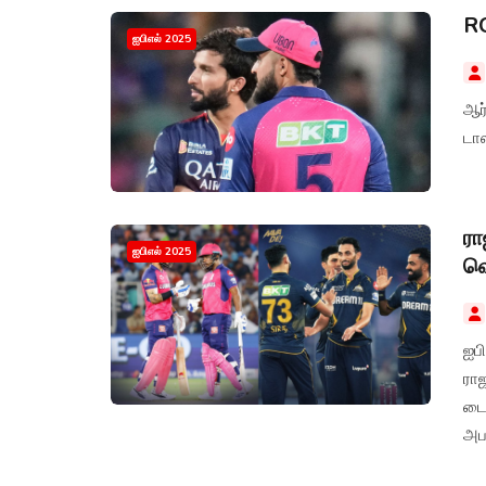
RC
ஐபிஎல் 2025
ஆர
டாஸ
ரா
ஐபிஎல் 2025
வெ
ஐபி
ரா
டை
அபா