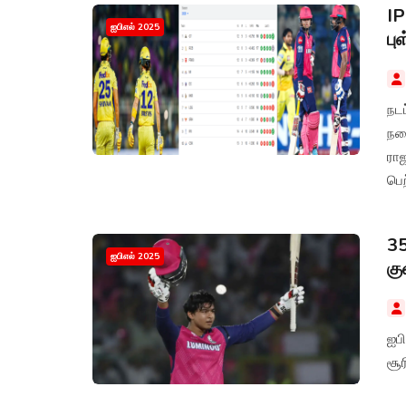
IP
ஐபிஎல் 2025
பு
நடப
நட
ராஜஸ்தான் 
பெற
35
ஐபிஎல் 2025
கு
ஐப
சூர