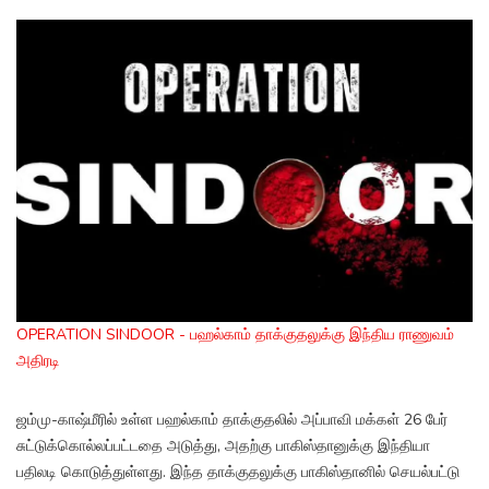
OPERATION SINDOOR - பஹல்காம் தாக்குதலுக்கு இந்திய ராணுவம்
அதிரடி
ஜம்மு-காஷ்மீரில் உள்ள பஹல்காம் தாக்குதலில் அப்பாவி மக்கள் 26 பேர்
சுட்டுக்கொல்லப்பட்டதை அடுத்து, அதற்கு பாகிஸ்தானுக்கு இந்தியா
பதிலடி கொடுத்துள்ளது. இந்த தாக்குதலுக்கு பாகிஸ்தானில் செயல்பட்டு