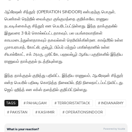
ஆப்ரேஷன் சிந்தூர் (OPERATION SINDOOR) என்பதற்கு பொருள்,
பெண்கள் நெற்றில் வைக்கும குங்குமத்தை குறிக்கவே, ராணுவ
நடவடிக்கைக்கு சிந்தூர் என பெயரிடப்பட்டுள்ளது. இந்த தாக்குதலில்
இதுவரை 3 பேர் கொல்லப்பட்டதாகவும், பல பயங்கரவாதிகள்
காயமடைந்துள்ளதாகவும் தகவல்கள் தெரிவிக்கின்றன. காஷ்மீரில் உள்ள
முசாபராபாத், கோட்லி, குல்பூர், பிம்பர் மற்றும் பாகிஸ்தானில் உள்ள
சியால்கோட், சக் அமரு, முரிட்கே, பஹவல்பூர் ஆகிய பகுதிகளில் இந்திய
ராணுவம் தாக்குதல் நடத்தியுள்ளது.
இந்த தாக்குதல் குறித்து பதிவிட்ட இந்திய ராணுவம், ஆபரேஷன் சிந்தூர்
என்ற பெயரில் பதிலடி கொடுத்த நிலையில், நீதி நிலைநாட்டப்பட்டுவிட்டது.
ஜெய் ஹிந்த் என எக்ஸ் தளத்தில் குறிப்பிட்டுள்ளது.
TAGS:
# PAHALGAM
# TERRORISTATTACK
# INDIANARMY
# PAKISTAN
# KASHMIR
# OPERATIONSINDOOR