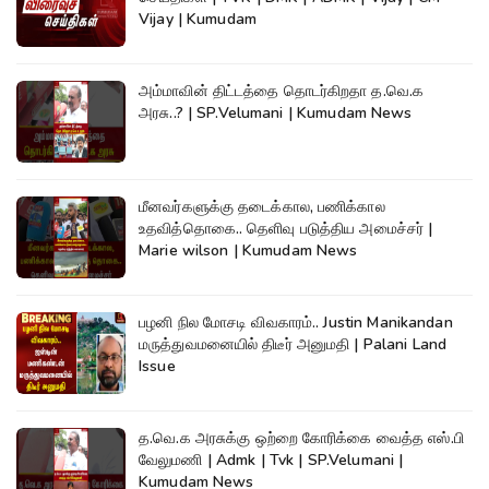
Vijay | Kumudam
அம்மாவின் திட்டத்தை தொடர்கிறதா த.வெ.க
அரசு..? | SP.Velumani | Kumudam News
மீனவர்களுக்கு தடைக்கால, பணிக்கால
உதவித்தொகை.. தெளிவு படுத்திய அமைச்சர் |
Marie wilson | Kumudam News
பழனி நில மோசடி விவகாரம்.. Justin Manikandan
மருத்துவமனையில் திடீர் அனுமதி | Palani Land
Issue
த.வெ.க அரசுக்கு ஒற்றை கோரிக்கை வைத்த எஸ்.பி
வேலுமணி | Admk | Tvk | SP.Velumani |
Kumudam News