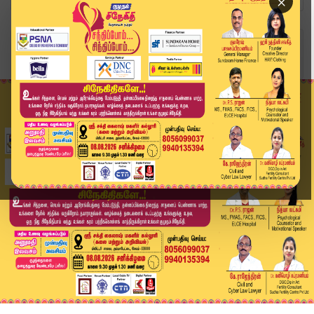
×
Home
தமிழ்நாடு
TN Weather: பலத்த காற்றுடன் மழைக்கு வாய்ப்பு.. ...