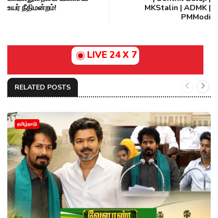
உயர் நீதிமன்றம்!
MKStalin | ADMK |
PMModi
LIVE 24 X 7
RELATED POSTS
தமிழ்நாடு