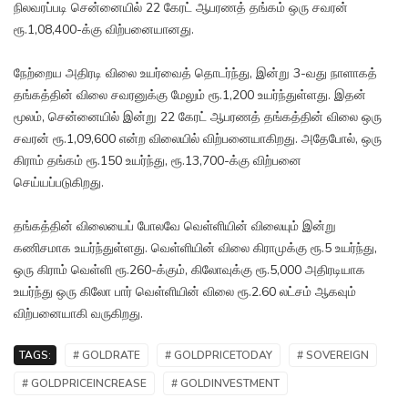
நிலவரப்படி சென்னையில் 22 கேரட் ஆபரணத் தங்கம் ஒரு சவரன்
ரூ.1,08,400-க்கு விற்பனையானது.
நேற்றைய அதிரடி விலை உயர்வைத் தொடர்ந்து, இன்று 3-வது நாளாகத்
தங்கத்தின் விலை சவரனுக்கு மேலும் ரூ.1,200 உயர்ந்துள்ளது. இதன்
மூலம், சென்னையில் இன்று 22 கேரட் ஆபரணத் தங்கத்தின் விலை ஒரு
சவரன் ரூ.1,09,600 என்ற விலையில் விற்பனையாகிறது. அதேபோல், ஒரு
கிராம் தங்கம் ரூ.150 உயர்ந்து, ரூ.13,700-க்கு விற்பனை
செய்யப்படுகிறது.
தங்கத்தின் விலையைப் போலவே வெள்ளியின் விலையும் இன்று
கணிசமாக உயர்ந்துள்ளது. வெள்ளியின் விலை கிராமுக்கு ரூ.5 உயர்ந்து,
ஒரு கிராம் வெள்ளி ரூ.260-க்கும், கிலோவுக்கு ரூ.5,000 அதிரடியாக
உயர்ந்து ஒரு கிலோ பார் வெள்ளியின் விலை ரூ.2.60 லட்சம் ஆகவும்
விற்பனையாகி வருகிறது.
TAGS:
# GOLDRATE
# GOLDPRICETODAY
# SOVEREIGN
# GOLDPRICEINCREASE
# GOLDINVESTMENT