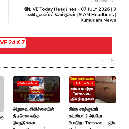
Next Post
🔴LIVE Today Headlines - 07 JULY 2026 | 9
மணி தலைப்புச் செய்திகள் | 9 AM Headlines |
Kumudam News
IVE 24 X 7
வீடியோ ஸ்டோரி
வீடியோ ஸ்டோரி
அறுவை சிகிச்சையில்
நீங்க சரத்குமார்
E
திடீரென வந்த
கட்சியா..? அப்போ
த
09
நிலநடுக்கம்..
போடுறா Tattooவ.. புதிய
ம