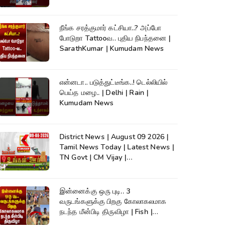
நீங்க சரத்குமார் கட்சியா..? அப்போ
போடுறா Tattooவ.. புதிய நிபந்தனை |
SarathKumar | Kumudam News
என்னடா.. படுத்துட்டீங்க..! டெல்லியில்
பெய்த மழை.. | Delhi | Rain |
Kumudam News
District News | August 09 2026 |
Tamil News Today | Latest News |
TN Govt | CM Vijay |
TVK|Tamilnadu
இன்னைக்கு ஒரு புடி.. 3
வருடங்களுக்கு பிறகு கோலாகலமாக
நடந்த மீன்பிடி திருவிழா | Fish |
Kumudam News