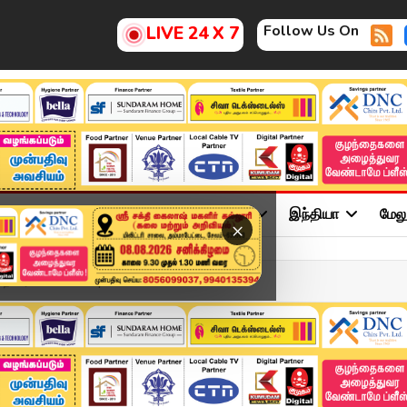
Follow Us On
LIVE 24 X 7
ு
சினிமா
அரசியல்
விளையாட்டு
இந்தியா
மேல
×
ய ராசி பலன்கள் | 07.07.2...