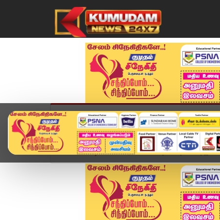
முகப்பு
விளையாட்டு
அண்மை
தமிழ்நாட
Home
வீடியோ ஸ்டோரி
Today Rasipalan | இன்றை