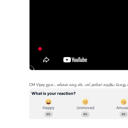
CM Vijay ஐயா... எங்கள வாழ விட மாட்றாங்க! கதறிய பொது 