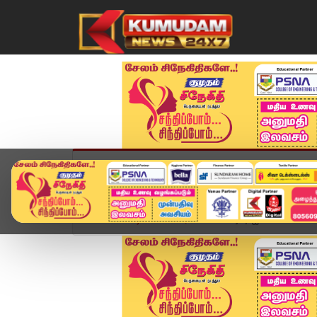
முகப்பு
விளையாட்டு
அண்மை
தமிழ்நாட
Home
வீடியோ ஸ்டோரி
CM Vijay ஐயா... எங்கள வா