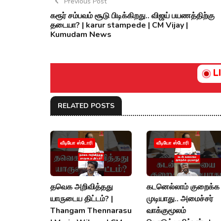
Previous Post
கரூர் சம்பவம் சூடு பிடிக்கிறது.. விஜய் பயணத்திற்கு
தடையா? | karur stampede | CM Vijay |
Kumudam News
L
RELATED POSTS
வீடியோ ஸ்டோரி
வீடியோ ஸ்டோரி
தவெக அறிவித்தது
கடனெல்லாம் குறைக்க
யாருடைய திட்டம்? |
முடியாது.. அமைச்சர்
Thangam Thennarasu
வாக்குமூலம்