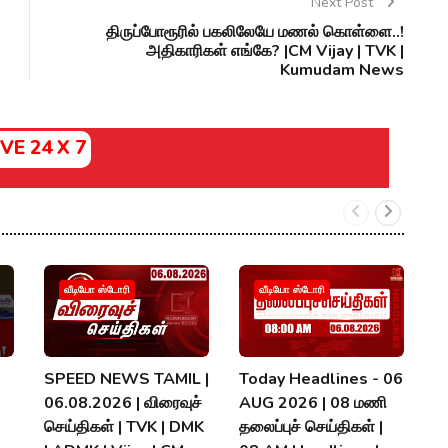
Next Post
திருப்போரூரில் பகலிலேயே மணல் கொள்ளை..!
அதிகாரிகள் எங்கே? |CM Vijay | TVK |
Kumudam News
IVE 24 X 7
வீடியோ ஸ்டோரி
வீடியோ ஸ்டோரி
SPEED NEWS TAMIL |
Today Headlines - 06
ந
06.08.2026 | விரைவுச்
AUG 2026 | 08 மணி
ஏம
செய்திகள் | TVK | DMK
தலைப்புச் செய்திகள் |
T