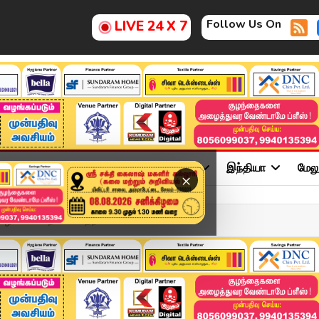
Follow Us On
LIVE 24 X 7
ு
சினிமா
அரசியல்
விளையாட்டு
இந்தியா
மேல
×
ழ விட மாட்றாங்க! கதறிய ...