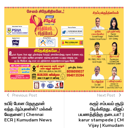
Previous Post
Next Post
உயிர் போன பிறகுதான்
கரூர் சம்பவம் சூடு
வந்த ஆம்புலன்ஸ்? மக்கள்
பிடிக்கிறது.. விஜய்
வேதனை! | Chennai
பயணத்திற்கு தடையா? |
ECR | Kumudam News
karur stampede | CM
Vijay | Kumudam