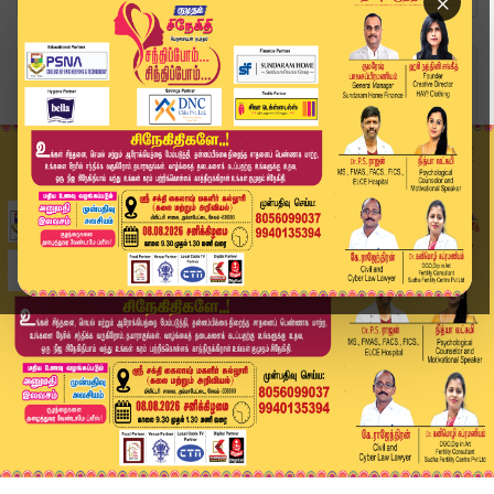
×
Home
வீடியோ ஸ்டோரி
திராவிட கட்சியின் மிக பெரிய தோல்வி இது தான்..!அ...