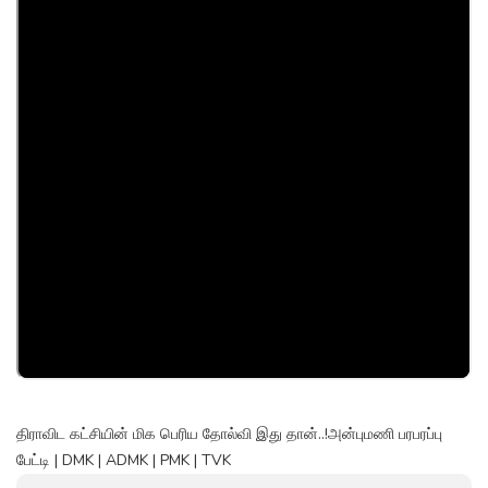
திராவிட கட்சியின் மிக பெரிய தோல்வி இது தான்..!அன்புமணி பரபரப்பு
பேட்டி | DMK | ADMK | PMK | TVK