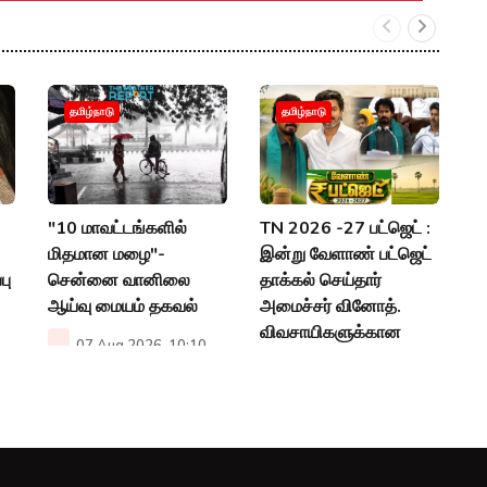
இ
தமிழ்நாடு
தமிழ்நாடு
ந
பட
அப
"10 மாவட்டங்களில்
TN 2026 -27 பட்ஜெட் :
P
மிதமான மழை"-
இன்று வேளாண் பட்ஜெட்
பு
சென்னை வானிலை
தாக்கல் செய்தார்
ஆய்வு மையம் தகவல்
அமைச்சர் வினோத்.
விவசாயிகளுக்கான
07 Aug 2026, 10:10
பட்ஜெட்டா?
AM
06 Aug 2026, 12:53
PM