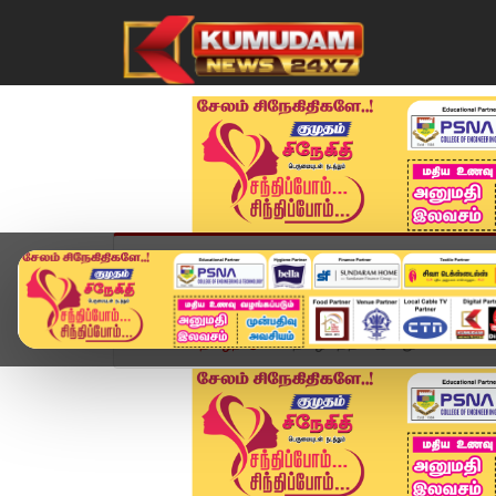
முகப்பு
விளையாட்டு
அண்மை
தமிழ்நாட
Home
தமிழ்நாடு
தமிழகத்தில் இன்று எங்கெல்லாம் 