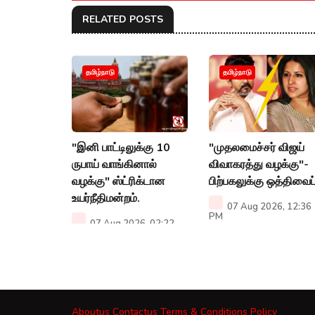
RELATED POSTS
தமிழ்நாடு
தமிழ்நாடு
"இனி பாட்டிலுக்கு 10
"முதலமைச்சர் விஜய்
ருபாய் வாங்கினால்
விவாகரத்து வழக்கு"-
வழக்கு" ஸ்ட்ரிக்டான
பிற்பகலுக்கு ஒத்திவைப்
உயர்நீதிமன்றம்.
07 Aug 2026, 12:36
PM
07 Aug 2026, 02:22
PM
Aboutus
Contactus
Terms & Conditions
Policy