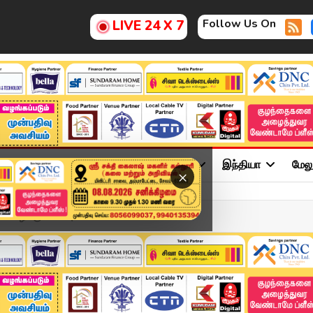
Follow Us On
LIVE 24 X 7
ு
சினிமா
அரசியல்
விளையாட்டு
இந்தியா
மேல
×
மழைக்கு வாய்ப்பு....