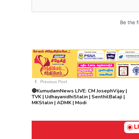
Previous Post
🔴KumudamNews LIVE: CM JosephVijay |
TVK | UdhayanidhiStalin | SenthilBalaji |
MKStalin | ADMK | Modi
L