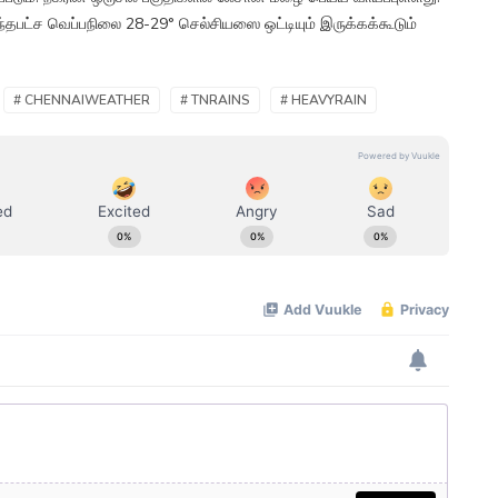
்தபட்ச வெப்பநிலை 28-29° செல்சியஸை ஒட்டியும் இருக்கக்கூடும்
# CHENNAIWEATHER
# TNRAINS
# HEAVYRAIN