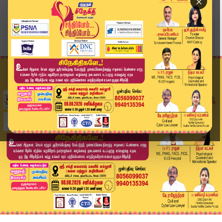
×
Home
தமிழ்நாடு
2,400 டாஸ்மாக் பார்களுக்கு பூட்டு... புதிய டெண்...