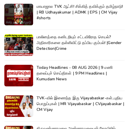
மாயாஜால TVK ஆட்சி! சிக்கித் தவிக்கும் தமிழ்நாடு!
| RB Udhayakumar | ADMK | EPS | CM Vijay
#shorts
பாலினத்தை கண்டறியும் சட்டவிரோத செயல்?
அதிகாரிகளை தள்ளிவிட்டு தப்பிய கும்பல்! |Gender
Detection|Crime
Today Headlines - 08 AUG 2026 | 9 மணி
தலைப்புச் செய்திகள் | 9 PM Headlines |
Kumudam News
TVK-வில் இணைந்த இரு Vijayabaskar-கள்..புதிய
பொறுப்புகள் | MR Vijayabaskar | CVijayabaskar |
CM Vijay
திருவண்ணாமலை அண்ணாமலையார் கோயிலில்