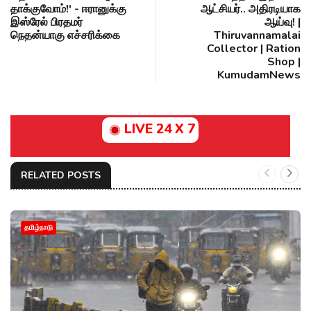
தாக்குவோம்!' - ஈரானுக்கு
ஆட்சியர்.. அதிரடியாக
இஸ்ரேல் பிரதமர்
ஆய்வு! |
நெதன்யாகு எச்சரிக்கை
Thiruvannamalai
Collector | Ration
Shop |
KumudamNews
LIVE 24 X 7
RELATED POSTS
தமிழ்நாடு