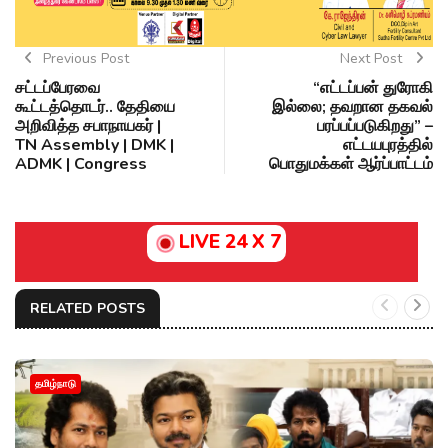
Previous Post
Next Post
சட்டப்பேரவை
“எட்டப்பன் துரோகி
கூட்டத்தொடர்.. தேதியை
இல்லை; தவறான தகவல்
அறிவித்த சபாநாயகர் |
பரப்பப்படுகிறது” –
TN Assembly | DMK |
எட்டயபுரத்தில்
ADMK | Congress
பொதுமக்கள் ஆர்ப்பாட்டம்
LIVE 24 X 7
RELATED POSTS
தமிழ்நாடு