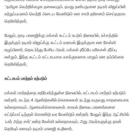
“தமிழக வெற்றிக்கழக தலைவரும், தமது நண்பருமான நடிகர் விஜய்யின்
சுற்றுப்பயணம் வெற்றி அடைய வேண்டும் என சாமி தரிசனம் செய்ததாக
தெரிவித்தார்.
மேலும், தாடி பாலாஜிக்கு மக்கள் கூட்டம் கூடும் நிலையில், உச்சத்தில்
இருக்கும் நடிகர் விஜய்க்கு கூட்டம் வராமல் இருக்குமா என கேள்வி
எழுப்பினார். தொடர்ந்து பேசிய அவர், மக்கள் தீர்ப்பே மகேசன் தீர்ப்பு
என்றும், இந்த கூட்டம் கட்டாயமாக வாக்குகளாக மாறும் என நம்பிக்கை
தெரிவித்தார்.
கட்டாயம் மாற்றம் ஏற்படும்
மக்கள் மாற்றத்தை எதிர்பார்த்துள்ள நிலையில், கட்டாயம் மாற்றம் ஏற்படும்
என்றார். கடந்த 4 ஆண்டுகளில் கொலைகள் நடந்து வருவது சாதனையாக
உள்ளதாகவும், ஆணவக்கொலைகள், காவல் நிலைய மரணங்களை
கட்டுப்பாட்டிற்குள் கொண்டு வர வேண்டும் என்றார். மேலும் இந்த ஆட்சியில்
‘யார் அந்த சார்’ என்ற கேள்வி உள்ளதாகவும், அது அவர்களுக்கு தான்
தெரியும் எனவும் நடிகர் பாலாஜி கூறினார்.