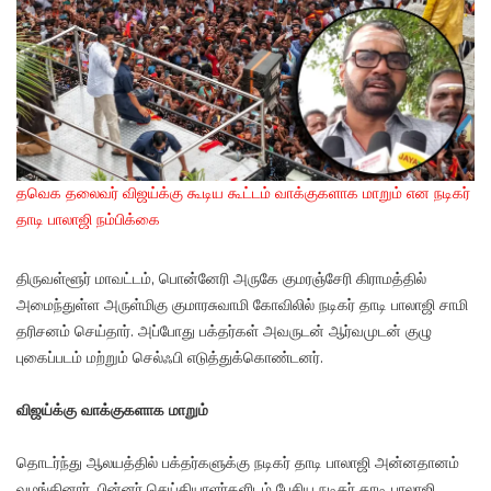
தவெக தலைவர் விஜய்க்கு கூடிய கூட்டம் வாக்குகளாக மாறும் என நடிகர்
தாடி பாலாஜி நம்பிக்கை
திருவள்ளூர் மாவட்டம், பொன்னேரி அருகே குமரஞ்சேரி கிராமத்தில்
அமைந்துள்ள அருள்மிகு குமாரசுவாமி கோவிலில் நடிகர் தாடி பாலாஜி சாமி
தரிசனம் செய்தார். அப்போது பக்தர்கள் அவருடன் ஆர்வமுடன் குழு
புகைப்படம் மற்றும் செல்ஃபி எடுத்துக்கொண்டனர்.
விஜய்க்கு வாக்குகளாக மாறும்
தொடர்ந்து ஆலயத்தில் பக்தர்களுக்கு நடிகர் தாடி பாலாஜி அன்னதானம்
வழங்கினார். பின்னர் செய்தியாளர்களிடம் பேசிய நடிகர் தாடி பாலாஜி,