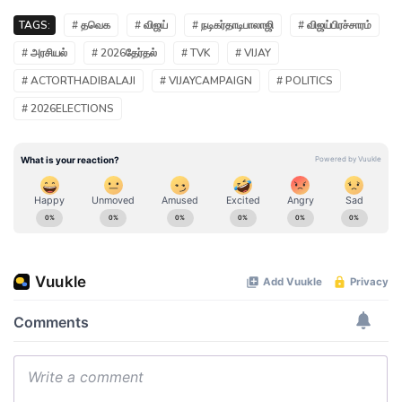
TAGS:
# தவெக
# விஜய்
# நடிகர்தாடிபாலாஜி
# விஜய்பிரச்சாரம்
# அரசியல்
# 2026தேர்தல்
# TVK
# VIJAY
# ACTORTHADIBALAJI
# VIJAYCAMPAIGN
# POLITICS
# 2026ELECTIONS