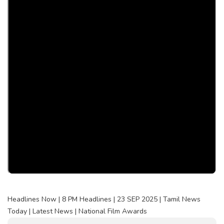
Headlines Now | 8 PM Headlines | 23 SEP 2025 | Tamil News
Today | Latest News | National Film Awards