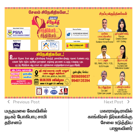
Previous Post
Next Post
மருதமலை கோவிலில்
மகாராஷ்டிராவில்
நடிகர் யோகிபாபு சாமி
காங்கிரஸ் நிர்வாகிக்கு
தரிசனம்
சேலை உடுத்திய
பாஜகவினர்