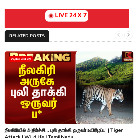
LIVE 24 X 7
RELATED POSTS
வீடியோ ஸ்டோரி
நீலகிரியில் அதிர்ச்சி... புலி தாக்கி ஒருவர் உயிரிழப்பு! | Tiger
Attack | Wildlife | TamilNadu