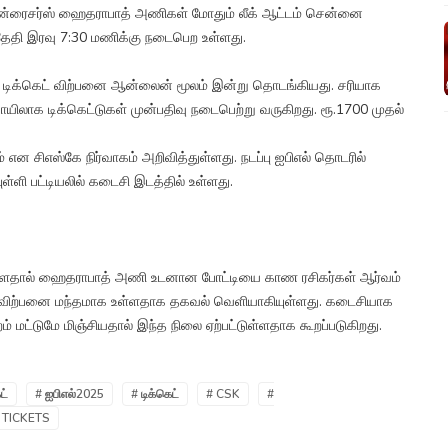
, சன்ரைசர்ஸ் ஹைதராபாத் அணிகள் மோதும் லீக் ஆட்டம் சென்னை
5ம் தேதி இரவு 7:30 மணிக்கு நடைபெற உள்ளது.
ான டிக்கெட் விற்பனை ஆன்லைன் மூலம் இன்று தொடங்கியது. சரியாக
லாக டிக்கெட்டுகள் முன்பதிவு நடைபெற்று வருகிறது. ரூ.1700 முதல்
் என சிஎஸ்கே நிர்வாகம் அறிவித்துள்ளது. நடப்பு ஐபிஎல் தொடரில்
புள்ளி பட்டியலில் கடைசி இடத்தில் உள்ளது.
 உள்ளதால் ஹைதராபாத் அணி உடனான போட்டியை காண ரசிகர்கள் ஆர்வம்
் விற்பனை மந்தமாக உள்ளதாக தகவல் வெளியாகியுள்ளது. கடைசியாக
 மட்டுமே மிஞ்சியதால் இந்த நிலை ஏற்பட்டுள்ளதாக கூறப்படுகிறது.
ட்
# ஐபிஎல்2025
# டிக்கெட்
# CSK
#
 TICKETS