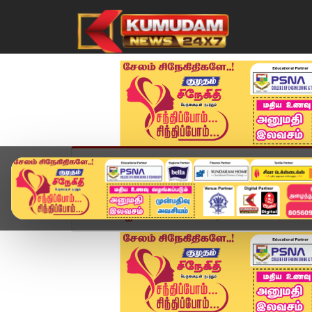
முகப்பு
விளையாட்டு
அண்மை
தமிழ்நாட
Home
ஐபிஎல் 2025
விரக்தியில் சிஎஸ்கே ரசிகர்கள