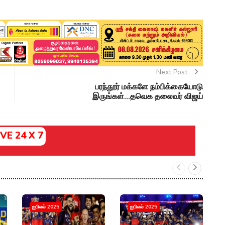
Next Post
பரந்தூர் மக்களே நம்பிக்கையோடு
இருங்கள்...தவெக தலைவர் விஜய்
IVE 24 X 7
R
ஐபிஎல் 2025
ஐபிஎல் 2025
இற