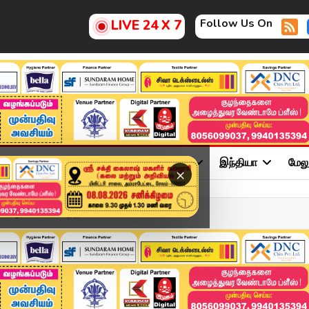
Follow Us On
LIVE 24 X 7
ு
சினிமா
அரசியல்
விளையாட்டு
இந்தியா
மேல
×
்...ஆர்வம் காட்டாதத...