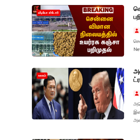
செ
வீடியோ ஸ்டோரி
பற
சென்ன
Ne
அம
உலகம்
ட்
அமெ
இட
அமை