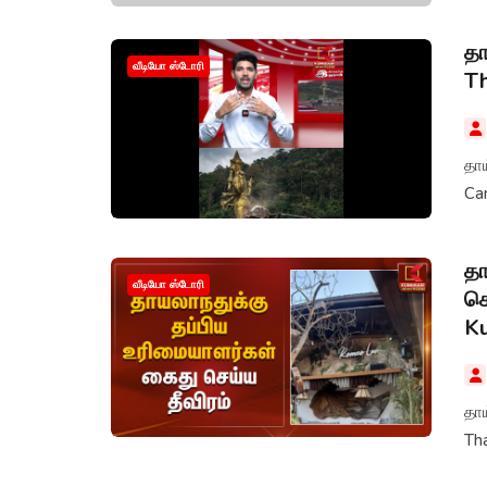
தா
வீடியோ ஸ்டோரி
Th
தாய
Ca
தா
வீடியோ ஸ்டோரி
செ
K
தாய
Th