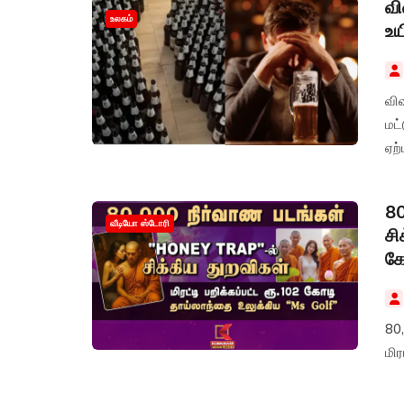
வி
உலகம்
உய
வி
மட்
ஏற்
80
வீடியோ ஸ்டோரி
சி
கோ
80
மிர