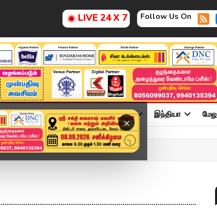
Follow Us On
LIVE 24 X 7
ு
சினிமா
அரசியல்
விளையாட்டு
இந்தியா
மேல
×