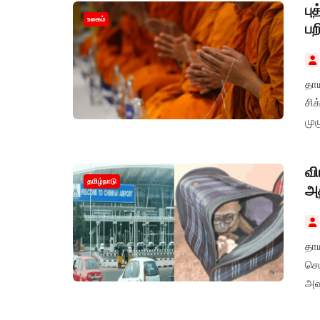
பு
உலகம்
பற
தா
சி
மு
வி
தமிழ்நாடு
அத
தாய
செய
அவ