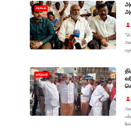
அவ
அரசியல்
அம
“ப
அவர
பழன
தி
தமிழ்நாடு
வர
கொ
அண
பக்
கேட