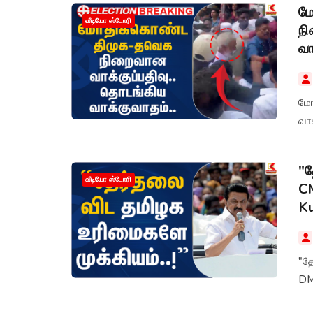
மோ
வீடியோ ஸ்டோரி
நி
வா
மோ
வா
"த
வீடியோ ஸ்டோரி
CM
K
"தே
DM