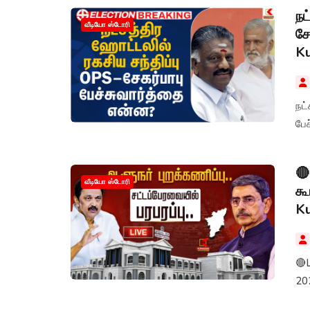
நட
வீடியோ ஸ்டோரி
சே
K
நட்
பே
🔴
வீடியோ ஸ்டோரி
கூ
K
🔴L
20