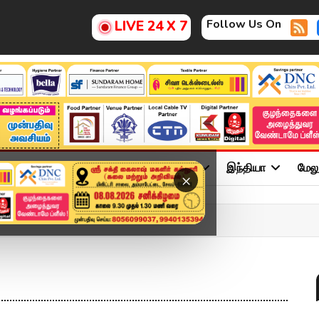
Follow Us On
LIVE 24 X 7
ு
சினிமா
அரசியல்
விளையாட்டு
இந்தியா
மேல
×