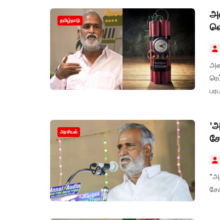
அம
தமிழ்நாடு
வெ
அமை
ரெட
பரப
'அ
அரசியல்
சே
"அ
சேக