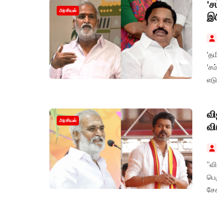
'ச
அரசியல்
இப
'தம
'சம
எடு
வி
அரசியல்
வி
“வ
பெர
சேக