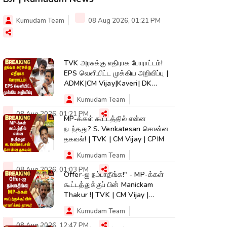
Kumudam Team
08 Aug 2026, 01:21 PM
TVK அரசுக்கு எதிராக போராட்டம்!
EPS வெளியிட்ட முக்கிய அறிவிப்பு |
ADMK|CM Vijay|Kaveri| DK
Shivakumar
Kumudam Team
08 Aug 2026, 01:21 PM
MP-க்கள் கூட்டத்தில் என்ன
நடந்தது? S. Venkatesan சொன்ன
தகவல்! | TVK | CM Vijay | CPIM
Kumudam Team
08 Aug 2026, 01:03 PM
Offer-ஐ நம்பாதீங்க!" - MP-க்கள்
கூட்டத்துக்குப் பின் Manickam
Thakur !| TVK | CM Vijay |
Congress
Kumudam Team
08 Aug 2026, 12:47 PM