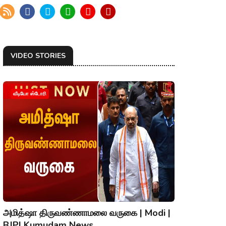
VIDEO STORIES
வீடியோ ஸ்டோரி
அமித்ஷா திருவண்ணாமலை வருகை | Modi |
BJP| Kumudam News