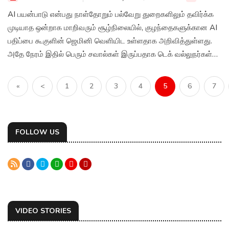
AI பயன்பாடு என்பது நாள்தோறும் பல்வேறு துறைகளிலும் தவிர்க்க
முடியாத ஒன்றாக மாறிவரும் சூழ்நிலையில், குழந்தைகளுக்கான AI
பதிப்பை கூகுளின் ஜெமினி வெளியிட உள்ளதாக அறிவித்துள்ளது.
அதே நேரம் இதில் பெரும் சவால்கள் இருப்பதாக டெக் வல்லுநர்கள்
கருதுகின்றனர்.
«
<
1
2
3
4
5
6
7
FOLLOW US
VIDEO STORIES