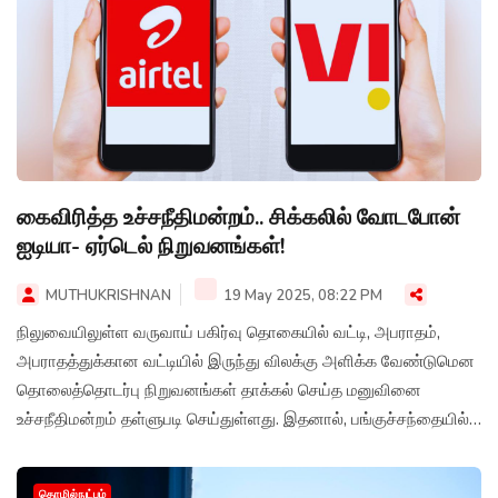
கைவிரித்த உச்சநீதிமன்றம்.. சிக்கலில் வோடபோன்
ஐடியா- ஏர்டெல் நிறுவனங்கள்!
MUTHUKRISHNAN
19 May 2025, 08:22 PM
நிலுவையிலுள்ள வருவாய் பகிர்வு தொகையில் வட்டி, அபராதம்,
அபராதத்துக்கான வட்டியில் இருந்து விலக்கு அளிக்க வேண்டுமென
தொலைத்தொடர்பு நிறுவனங்கள் தாக்கல் செய்த மனுவினை
உச்சநீதிமன்றம் தள்ளுபடி செய்துள்ளது. இதனால், பங்குச்சந்தையில்
வோடபோன் ஐடியா பங்குகள் 12% க்கும் அதிகமாக சரிந்தன.
வர்த்தக நேர முடிவில் வோடபோன் ஜடியாவின் பங்கு கிட்டத்தட்ட 9
தொழில்நுட்பம்