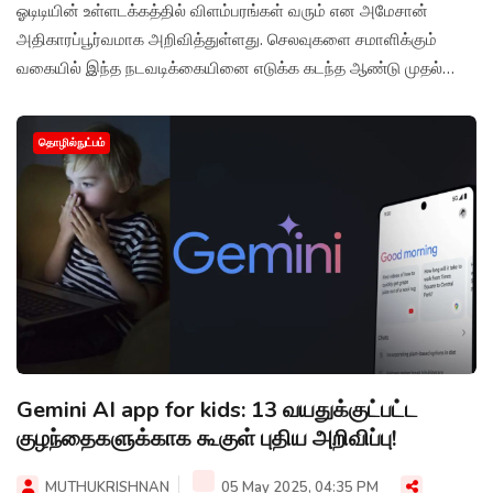
ஓடிடியின் உள்ளடக்கத்தில் விளம்பரங்கள் வரும் என அமேசான்
அதிகாரப்பூர்வமாக அறிவித்துள்ளது. செலவுகளை சமாளிக்கும்
வகையில் இந்த நடவடிக்கையினை எடுக்க கடந்த ஆண்டு முதல்
திட்டமிடப்பட்டு வந்தது குறிப்பிடத்தக்கது.
தொழில்நுட்பம்
Gemini AI app for kids: 13 வயதுக்குட்பட்ட
குழந்தைகளுக்காக கூகுள் புதிய அறிவிப்பு!
MUTHUKRISHNAN
05 May 2025, 04:35 PM