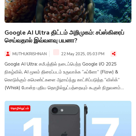
Google AI Ultra திட்டம் அறிமுகம்: சப்ஸ்கிரைப்
செய்வதால் இவ்வளவு பயனா?
MUTHUKRISHNAN
22 May 2025, 05:03 PM
Google AI Ultra: சமீபத்தில் நடைப்பெற்ற Google I/O 2025
நிகழ்வில், AI மூலம் திரைப்படம் உருவாக்க “ஃப்ளோ” (Flow) &
கொடுக்கும் கமெண்ட்களை ஆராய்ந்து காட்சிப்படுத்த ”விஸ்க்”
(Whisk) போன்ற புதிய தொழில்நுட்பத்தையும் கூகுள் நிறுவனம்
அறிமுகப்படுத்தியுள்ளது.
தொழில்நுட்பம்