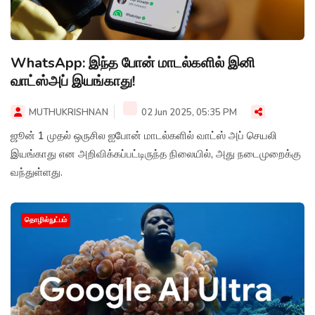
WhatsApp: இந்த போன் மாடல்களில் இனி
வாட்ஸ்அப் இயங்காது!
MUTHUKRISHNAN
02 Jun 2025, 05:35 PM
ஜூன் 1 முதல் ஒருசில ஐபோன் மாடல்களில் வாட்ஸ் அப் செயலி
இயங்காது என அறிவிக்கப்பட்டிருந்த நிலையில், அது நடைமுறைக்கு
வந்துள்ளது.
தொழில்நுட்பம்