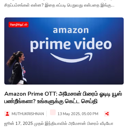
சிறப்பம்சங்கள் என்ன? இதை எப்படி பெறுவது என்பதை இங்கு
காணலாம்.
தொழில்நுட்பம்
Amazon Prime OTT: அமேசான் பிரைம் ஓடிடி யூஸ்
பண்றீங்களா? உங்களுக்கு கெட்ட செய்தி
MUTHUKRISHNAN
13 May 2025, 05:00 PM
ஜூன் 17, 2025 முதல் இந்தியாவில் அமேசான் பிரைம் வீடியோ