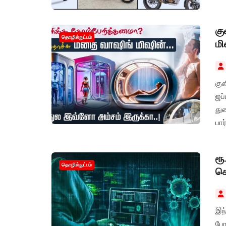
கு
தொழில்நுட்பம்
மி
கு
ஜப
து
பார
ரூ
தொழில்நுட்பம்
கொ
இந்
போ