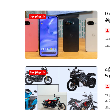
செய
Go
தொழில்நுட்பம்
அற
பெர
மாட
வந
தொழில்நுட்பம்
5 
கடந
வி
விவ