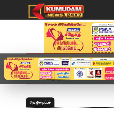
முகப்பு
விளையாட்டு
அண்மை
தமிழ்நாட
Home
தொழில்நுட்பம்
தொழில்நுட்பம்