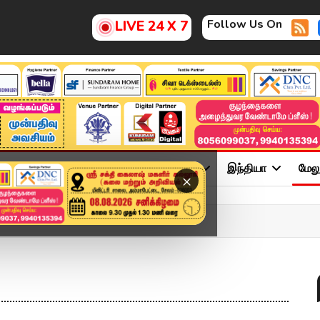
Follow Us On
LIVE 24 X 7
ு
சினிமா
அரசியல்
விளையாட்டு
இந்தியா
மேல
×