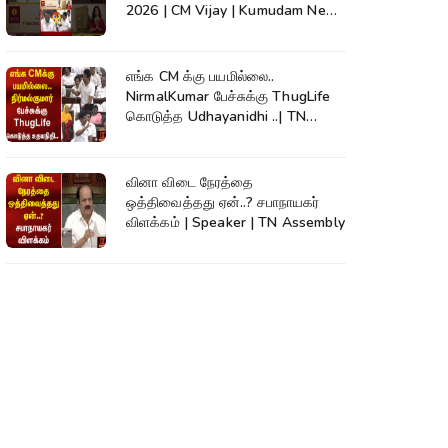
2026 | CM Vijay | Kumudam News
| #shorts
எங்க CM க்கு பயமில்லை..
NirmalKumar பேச்சுக்கு ThugLife
கொடுத்த Udhayanidhi ..| TN
Assembly
வினா விடை நேரத்தை
ஒத்திவைத்தது ஏன்..? சபாநாயகர்
விளக்கம் | Speaker | TN Assembly