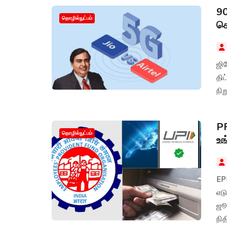
90
தொழில்நுட்பம்
கொ
ஜிய
தி
நி
PF
தொழில்நுட்பம்
உங
EP
எடு
ஜூன
நித