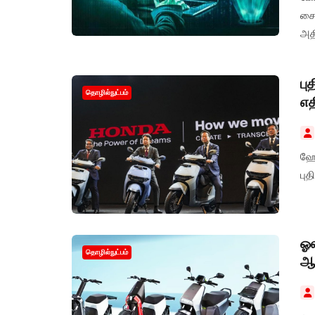
சைப
அதி
தக
எப்
பு
தொழில்நுட்பம்
எத
ஹோண
புத
ஓல
தொழில்நுட்பம்
ஆச