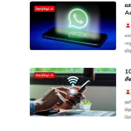
வா
தொழில்நுட்பம்
Ad
வாட
பாத
வி
10
தொழில்நுட்பம்
சீ
ஹூ
தொ
பிர