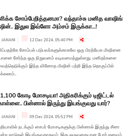
ளிக்க சோம்பேறித்தனமா? வந்தாச்சு மனித வாஷிங்
ஷின்.. இதுல இவ்ளோ அம்சம் இருக்கா...!
JANANI
12 Dec 2024, 05:40 PM
ளிப்பதற்கே சோம்பல் படுபவர்களுக்காகவே ஒரு பிரத்யேக மிஷினை
்பானை சேர்ந்த ஒரு நிறுவனம் வடிவமைத்துள்ளது. மனிதர்களை
வைத்தெடுக்கும் இந்த வினோத மிஷின் பற்றி இந்த தொகுப்பில்
்க்கலாம்..
.1,100 கோடி மோசடியா! அதிகரிக்கும் டிஜிட்டல்
ள்ளை.. பின்னால் இருந்து இயங்குவது யார்?
JANANI
09 Dec 2024, 05:52 PM
தியாவில் நடக்கும் சைபர் மோசடிகளுக்கு பின்னால் இருந்து சீனா
ன்ற நாடுகள் இயங்குவதாகவும், இது ஒருவகையான போர் எனவும்