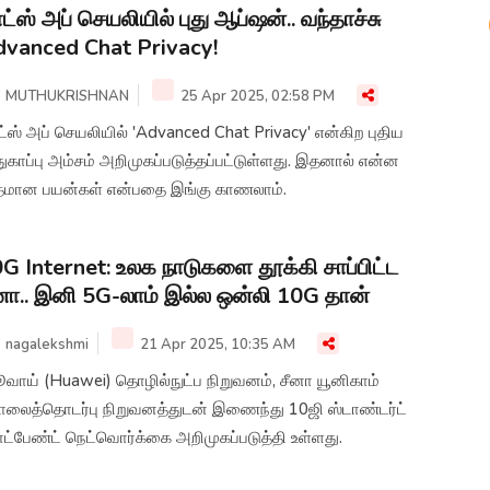
ட்ஸ் அப் செயலியில் புது ஆப்ஷன்.. வந்தாச்சு
vanced Chat Privacy!
MUTHUKRISHNAN
25 Apr 2025, 02:58 PM
்ஸ் அப் செயலியில் 'Advanced Chat Privacy' என்கிற புதிய
ுகாப்பு அம்சம் அறிமுகப்படுத்தப்பட்டுள்ளது. இதனால் என்ன
தமான பயன்கள் என்பதை இங்கு காணலாம்.
G Internet: உலக நாடுகளை தூக்கி சாப்பிட்ட
னா.. இனி 5G-லாம் இல்ல ஒன்லி 10G தான்
nagalekshmi
21 Apr 2025, 10:35 AM
வாய் (Huawei) தொழில்நுட்ப நிறுவனம், சீனா யூனிகாம்
லைத்தொடர்பு நிறுவனத்துடன் இணைந்து 10ஜி ஸ்டாண்டர்ட்
ாட்பேண்ட் நெட்வொர்க்கை அறிமுகப்படுத்தி உள்ளது.