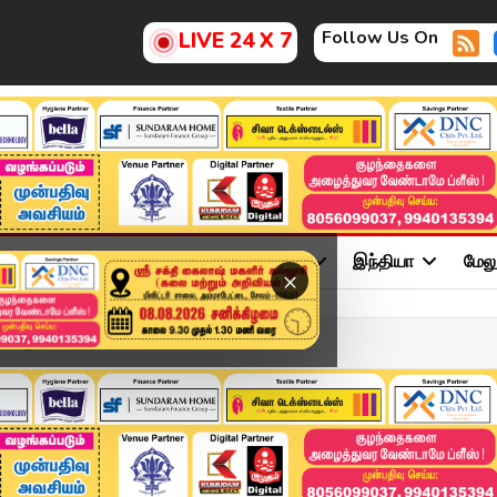
Follow Us On
LIVE 24 X 7
ு
சினிமா
அரசியல்
விளையாட்டு
இந்தியா
மேல
×
ண்றீங்களா? உடனே டெலிட் ...