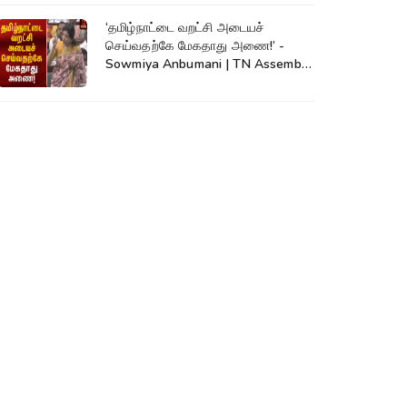
‘தமிழ்நாட்டை வறட்சி அடையச்
செய்வதற்கே மேகதாது அணை!’ -
Sowmiya Anbumani | TN Assembly
| Mekadatu Dam