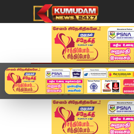
முகப்பு
விளையாட்டு
அண்மை
தமிழ்நாட
Home
தொழில்நுட்பம்
மொபைலில் இந்த ஆப் யூஸ் ப