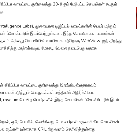
ிரிப்டோ வாலட்டை குறிவைத்து 20-க்கும் மேற்பட்ட செயலிகள் கூகுள்
ு.
telligence Labs), முறையான டிஜிட்டல் வாலட்களின் பெயர் மற்றும்
 ப்ளே ஸ்டாரில் இடம்பெற்றுள்ளன. இந்த செயலிகளை பயனர்கள்
ைத்தளம் அல்லது செயலியின் வாயிலாக மற்றொரு WebView-ஐத் திறந்து
கணக்கிற்கு மாற்றக்கூடிய மோசடி வேலை நடைபெறுவதாக
கள் கிரிப்டோ வாலட்டை குறிவைத்து இறங்கியுள்ளதாகவும்
ை பயன்படுத்தும் பொதுமக்கள் மத்தியில் அதிர்ச்சியை
d, raydium போன்ற பெயர்களில் இந்த செயலிகள் ப்ளே ஸ்டோரில் இடம்
ால், ஒரே பெயரில், வெவ்வேறு டெவலபர்கள் உருவாக்கிய செயலிகள்
் பல ஆப்கள் உள்ளதாக CRIL நிறுவனம் தெரிவித்துள்ளது.