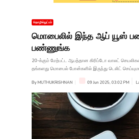
தொழில்நுட்பம்
மொபைலில் இந்த ஆப் யூஸ் பண
பண்ணுங்க
20-க்கும் மேற்பட்ட ஆபத்தான கிரிப்டோ வாலட் செயலிக
தங்களது மொபைல் போன்களில் இருந்து டெலிட் செய்யுமாற
By
MUTHUKRISHNAN
09 Jun 2025, 03:02 PM
L