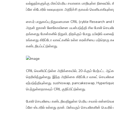
வல்லுநர்களுக்கு மிகப்பெரிய சவாலாக மாறியுள்ள நிலையில், க
ப்ளே ஸ்டோரில் உலவுவதாக அதிர்ச்சி தகவல் வெளியாகியுள்ளத
சைபர் பாதுகாப்பு நிறுவனமான CRIL (cyble Research and In
அதன் ஐகான் லோகோவினை பயன்படுத்தி சில போலி செயலிகள்
தங்களது போன்களில் நிறுவி, திறக்கும் போது ஃபிஷிங் வல
உங்களது கிரிப்டோ வாலட்களில் உள்ள கரன்சியை மற்றொரு 
கண்டறியப்பட்டுள்ளது.
CRIL வெளியிட்டுள்ள அறிக்கையில், 20-க்கும் மேற்பட்ட ஆப்
தெரிவித்துள்ளது. இந்த அறிக்கை கிரிப்டோ வாலட் செயலிகள
ஏற்படுத்தியுள்ளது. sushiswap, pancakeswap, Hyperliqui
பெற்றுள்ளதாகவும் CRIL குறிப்பிட்டுள்ளது.
போலி செயலியை கண்டறிவதிலுள்ள பெரிய சவால் என்னவென்ற
ப்ளே-ஸ்டாரில் உள்ளது தான். பின்வரும் செயலிகளின் பெயரில