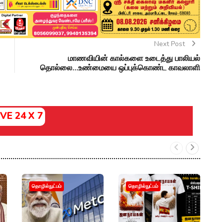
Next Post
மாணவியின் கால்களை உடைத்து பாலியல்
தொல்லை...உண்மையை ஒப்புக்கொண்ட காவலாளி
IVE 24 X 7
ம
தொழில்நுட்பம்
தொழில்நுட்பம்
இ
ஃப
ந