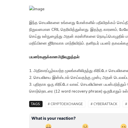
இந்த செயலிகளை உங்களது போன்களில் பதிவிறக்கம் செய்திர
நிறுவனமான CRIL தெரிவித்துள்ளது. இதற்கு காரணம், மேலே 
செய்து உள்நுழைந்து அதன் கரன்சிகளை நொடிப்பொழுதில் ம
மதிப்பினை ஜீரோவாக மாற்றிவிடும். தனிநபர் பயனர் தகவல்களு
பயனர்களுக்கானஅறிவுறுத்தல்
:
1. அதிகாரப்பூர்வமற்ற மூலங்களிலிருந்து கிரிப்டோ செயலிகள
2. செயலியை இன்ஸ்டால் செய்வதற்கு முன்பு அதன் டெவலப்பர
3. புதிதாக ஒரு கிரிப்டோ வாலட் செயலியினை பயன்படுத்தும்
சொற்றொடரை (12 word recovery phrase) ஒருபோதும் உள்ளி
TAGS:
# CRYPTOEXCHANGE
# CYBERATTACK
#