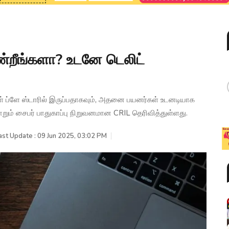
்றீங்களா? உடனே டெலிட்
ள் ப்ளே ஸ்டாரில் இருப்பதாகவும், அதனை பயனர்கள் உடனடியாக
ும் சைபர் பாதுகாப்பு நிறுவனமான CRIL தெரிவித்துள்ளது.
ast Update : 09 Jun 2025, 03:02 PM