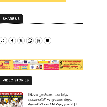
SHARE US
VIDEO STORIES
🔴Live: முதல்வரை கலாய்த்த
உதய்உதயநிதி vs முதல்வர் விஜய்
தொங்கிப்போன CM Vijay முகம்! | TN