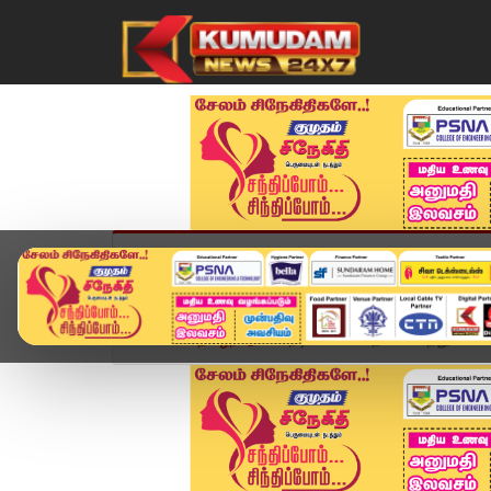
முகப்பு
விளையாட்டு
அண்மை
தமிழ்நாட
Home
தமிழ்நாடு
நடிகை கௌதமி சொத்து மோசடி 