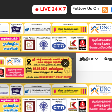
Follow Us On
LIVE 24 X 7
ு
சினிமா
அரசியல்
விளையாட்டு
இந்தியா
மேல
×
வழக்கு: சென்னை, மதுரைய...