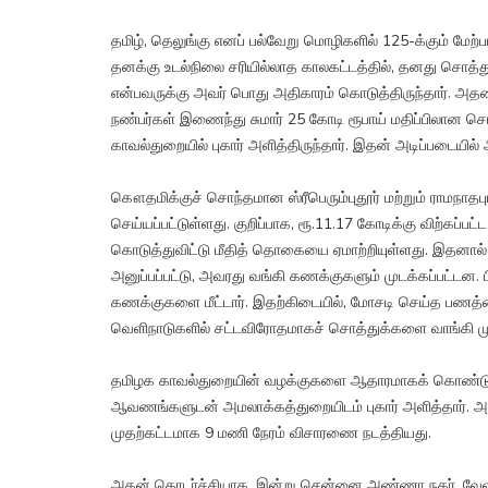
தமிழ், தெலுங்கு எனப் பல்வேறு மொழிகளில் 125-க்கும் மே
தனக்கு உடல்நிலை சரியில்லாத காலகட்டத்தில், தனது சொத்து
என்பவருக்கு அவர் பொது அதிகாரம் கொடுத்திருந்தார். அதனை
நண்பர்கள் இணைந்து சுமார் 25 கோடி ரூபாய் மதிப்பிலான
காவல்துறையில் புகார் அளித்திருந்தார். இதன் அடிப்படையில்
கௌதமிக்குச் சொந்தமான ஸ்ரீபெரும்புதூர் மற்றும் ராமநாத
செய்யப்பட்டுள்ளது. குறிப்பாக, ரூ.11.17 கோடிக்கு விற்கப்பட
கொடுத்துவிட்டு மீதித் தொகையை ஏமாற்றியுள்ளது. இதனால்
அனுப்பப்பட்டு, அவரது வங்கி கணக்குகளும் முடக்கப்பட்டன. பி
கணக்குகளை மீட்டார். இதற்கிடையில், மோசடி செய்த பணத்த
வெளிநாடுகளில் சட்டவிரோதமாகச் சொத்துக்களை வாங்கி முத
தமிழக காவல்துறையின் வழக்குகளை ஆதாரமாகக் கொண்டு
ஆவணங்களுடன் அமலாக்கத்துறையிடம் புகார் அளித்தார். அ
முதற்கட்டமாக 9 மணி நேரம் விசாரணை நடத்தியது.
அதன் தொடர்ச்சியாக, இன்று சென்னை அண்ணா நகர், வேளச்சேர