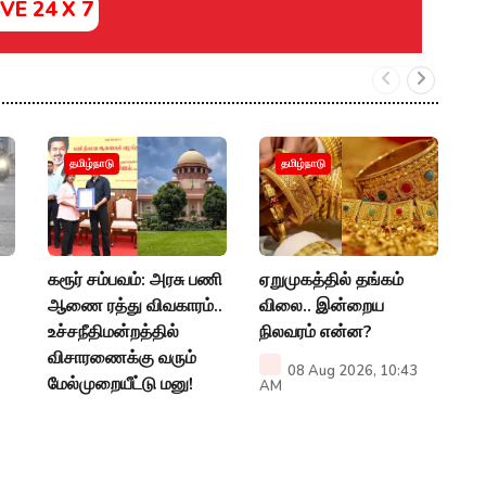
IVE 24 X 7
"
தமிழ்நாடு
தமிழ்நாடு
மழ
வ
அற
கரூர் சம்பவம்: அரசு பணி
ஏறுமுகத்தில் தங்கம்
A
ஆணை ரத்து விவகாரம்..
விலை.. இன்றைய
உச்சநீதிமன்றத்தில்
நிலவரம் என்ன?
விசாரணைக்கு வரும்
08 Aug 2026, 10:43
மேல்முறையீட்டு மனு!
AM
08 Aug 2026, 01:40
PM