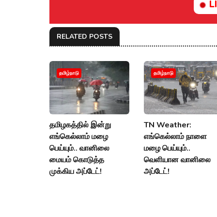
L
RELATED POSTS
தமிழ்நாடு
தமிழ்நாடு
தமிழகத்தில் இன்று
TN Weather:
எங்கெல்லாம் மழை
எங்கெல்லாம் நாளை
பெய்யும்.. வானிலை
மழை பெய்யும்..
மையம் கொடுத்த
வெளியான வானிலை
முக்கிய அப்டேட்!
அப்டேட்!
09 Aug 2026, 06:15
08 Aug 2026, 02:55
AM
PM