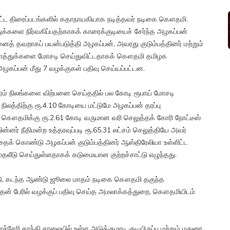
ற்பட்ட திரைப்படங்களில் கதாநாயகியாக நடித்தவர் நடிகை கௌதமி.
க்களை நிர்வகிப்பதற்காகக் காரைக்குடியைச் சேர்ந்த அழகப்பன்
த் தவறாகப் பயன்படுத்தி அழகப்பன், அவரது குடும்பத்தினர் மற்றும்
 சொத்துக்களை மோசடி செய்துவிட்டதாகக் கௌதமி தமிழக
 அழகப்பன் மீது 7 வழக்குகள் பதிவு செய்யப்பட்டன.
புரம் நிலங்களை விற்பனை செய்ததில் பல கோடி ரூபாய் மோசடி
்ட நிலத்திற்கு ரூ.4.10 கோடியை மட்டுமே அழகப்பன் தரப்பு
 கௌதமிக்கு ரூ.2.61 கோடி வருமான வரி செலுத்தக் கோரி நோட்டீஸ்
ன்னர் நீதிமன்ற உத்தரவுப்படி ரூ.65.31 லட்சம் செலுத்தியே அவர்
ைக் கொண்டு அழகப்பன் குடும்பத்தினர் ஆஸ்திரேலியா உள்ளிட்ட
லீடு செய்துள்ளதாகக் கடுமையான குற்றச்சாட்டு எழுந்தது.
, கடந்த ஆண்டு ஜூலை மாதம் நடிகை கௌதமி தகுந்த
தன் பேரில் வழக்குப் பதிவு செய்த அமலாக்கத்துறை, கௌதமியிடம்
ி காந்தி சாலையில் உள்ள அடுக்குமாடி குடியிருப்பு மற்றும் மதுரை