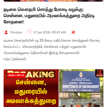
நடிகை கௌதமி சொத்து மோசடி வழக்கு:
சென்னை, மதுரையில் அமலாக்கத்துறை அதிரடி
சோதனை!
Christon
17 Jun 2026, 09:43 AM
நடிகை கௌதமியின் ரூ.25 கோடி மதிப்பிலான சொத்துகள் மோசடி
செய்யப்பட்ட விவகாரத்தில், சென்னை மற்றும் மதுரையில்
அமலாக்கத்துறை அதிகாரிகள் இன்று சோதனையில்
ஈடுபட்டுள்ளனர்.
வீடியோ ஸ்டோரி