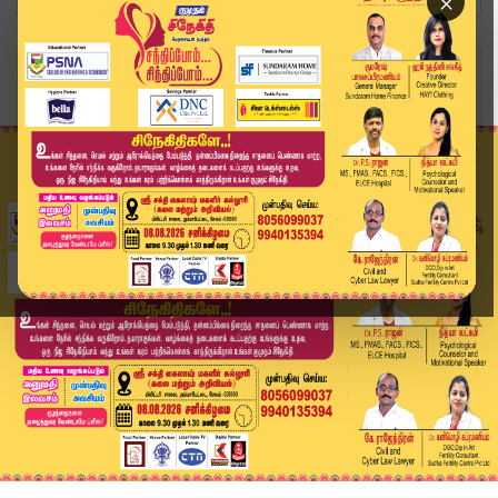
×
Home
அரசியல்
கே.ஏ.செங்கோட்டையன் துறை மாற்றம்.. தவெக அமைச்சரவ...