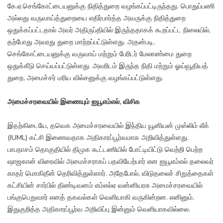
கே.ஏ.செங்கோட்டையனுக்கு நிதித்துறை வழங்கப்பட்டிருந்தது. பொதுப்பணி
அல்லது வருவாய்த்துறையை எதிர்பார்த்த அவருக்கு நிதித்துறை
ஒதுக்கப்பட்டதால் அவர் அதிருப்தியில் இருந்ததாகக் கூறப்பட்ட நிலையில்,
தற்போது அவரது துறை மாற்றப்பட்டுள்ளது. அதன்படி,
செங்கோட்டையனுக்கு வருவாய் மற்றும் பேரிடர் மேலாண்மை துறை
ஒதுக்கீடு செய்யப்பட்டுள்ளது. அவரிடம் இருந்த நிதி மற்றும் ஓய்வூதியத்
துறை, அமைச்சர் மரிய வில்சனுக்கு வழங்கப்பட்டுள்ளது.
அமைச்சரவையில் இணையும் ஐயூஎம்எல், விசிக
இதற்கிடையே, தவெக அமைச்சரவையில் இந்திய யூனியன் முஸ்லிம் லீக்
(IUML) கட்சி இணைவதாக அதிகாரப்பூர்வமாக அறிவித்துள்ளது.
பாபநாசம் தொகுதியில் திமுக கூட்டணியில் போட்டியிட்டு வெற்றி பெற்ற
ஷாஜகான் விரைவில் அமைச்சராகப் பதவியேற்பார் என ஐயூஎம்எல் தலைவர்
காதர் மொகிதீன் தெரிவித்துள்ளார். அதேபோல், விடுதலைச் சிறுத்தைகள்
கட்சியின் சார்பில் திண்டிவனம் எம்எல்ஏ வன்னியரசு அமைச்சரவையில்
பங்குபெறுவார் எனத் தகவல்கள் வெளியாகி வருகின்றன. எனினும்,
இதுகுறித்த அதிகாரப்பூர்வ அறிவிப்பு இன்னும் வெளியாகவில்லை.