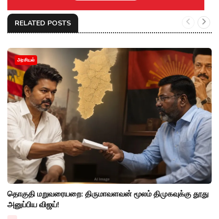
RELATED POSTS
அரசியல்
தொகுதி மறுவரையறை: திருமாவளவன் மூலம் திமுகவுக்கு தூது
அனுப்பிய விஜய்!